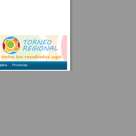
plina
Provincias