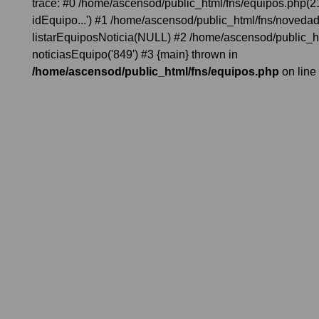
trace: #0 /home/ascensod/public_html/fns/equipos.php(21
idEquipo...') #1 /home/ascensod/public_html/fns/noveda
listarEquiposNoticia(NULL) #2 /home/ascensod/public_h
noticiasEquipo('849') #3 {main} thrown in
/home/ascensod/public_html/fns/equipos.php
on line