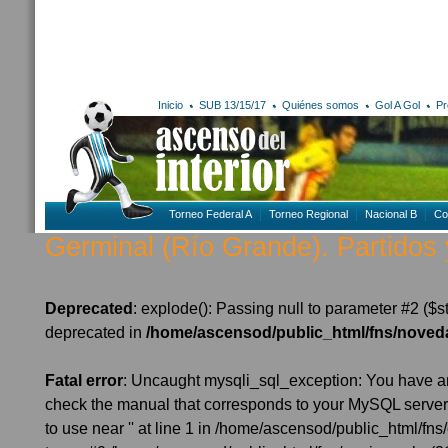
Inicio
SUB 13/15/17
Quiénes somos
Gol A Gol
Pr
Torneo Federal A
Torneo Regional
Nacional B
Co
Germinal (Río Grande). Partidos 
Deprecated
: explode(): Passing null to parameter #2 ($str
deprecated in
/home/ascensod/public_html/fns/nove
Fatal error
: Uncaught mysqli_sql_exception: You have an
check the manual that corresponds to your MySQL server v
to use near '' at line 1 in /home/ascensod/public_html/fn