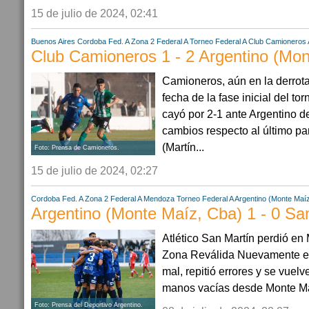
15 de julio de 2024, 02:41
Buenos Aires
Cordoba
Fed. A Zona 2
Federal A
Torneo Federal A
Club Camioneros
Club Camioneros 1 - 2 Argentino (Mo
Camioneros, aún en la derrota,
fecha de la fase inicial del t
cayó por 2-1 ante Argentino d
cambios respecto al último p
(Martín...
Foto: Prensa de Camioneros.
15 de julio de 2024, 02:27
Cordoba
Fed. A Zona 2
Federal A
Mendoza
Torneo Federal A
Argentino (Monte Maí
Argentino (Monte Maíz, Cba) 1 - 0 Sa
Atlético San Martín perdió en 
Zona Reválida Nuevamente el 
mal, repitió errores y se vuel
manos vacías desde Monte Maíz
Foto: Prensa del Deportivo Argentino.