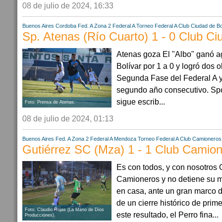
08 de julio de 2024, 16:33
Buenos Aires
Cordoba
Fed. A Zona 2
Federal A
Torneo Federal A
Club Ciudad de Bo
Sp. Atenas (Río Cuarto) 1 - 0 Club Ci
Atenas goza El "Albo" ganó 
Bolívar por 1 a 0 y logró dos ob
Segunda Fase del Federal A y
segundo año consecutivo. Spor
sigue escrib...
Foto: Prensa de Atenas.
08 de julio de 2024, 01:13
Buenos Aires
Fed. A Zona 2
Federal A
Mendoza
Torneo Federal A
Club Camioneros
Gutiérrez SC (Mza) 1 - 1 Club Camio
Es con todos, y con nosotros 
Camioneros y no detiene su ma
en casa, ante un gran marco d
de un cierre histórico de prim
Foto: Claudio Rojas (La Mano de Dios
este resultado, el Perro fina...
Producciones).