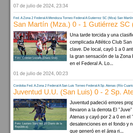
07 de julio de 2024, 23:34
Fed. A Zona 2
Federal A
Mendoza
Torneo Federal A
Gutierrez SC (Mza)
San Martín
San Martín (Mza.) 0 - 1 Gutiérrez SC
Una tarde torcida y una clasi
complicada Atlético Club San 
clave. De local, cayó 1 a 0 an
la gran sensación de la Zona
Foto: Cristian Lozano (Diario Uno).
en el Federal A. Lo...
01 de julio de 2024, 00:23
Cordoba
Fed. A Zona 2
Federal A
San Luis
Torneo Federal A
Sp. Atenas (Río Cuart
Juventud U.U. (San Luis) 0 - 2 Sp. At
Juventud padeció errores prop
llevaron a la derrota El "Juve"
Atenas y cayó por 2 a 0 en el "
desatenciones en el fondo y n
Foto: Lautaro Sánchez (El Diario de la
República).
que generó en el área ri...