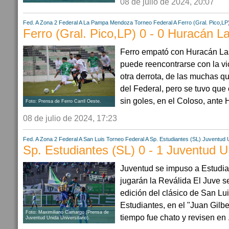
08 de julio de 2024, 20:07
Fed. A Zona 2
Federal A
La Pampa
Mendoza
Torneo Federal A
Ferro (Gral. Pico,LP
Ferro (Gral. Pico,LP) 0 - 0 Huracán L
Ferro empató con Huracán La
puede reencontrarse con la vi
otra derrota, de las muchas q
del Federal, pero se tuvo qu
sin goles, en el Coloso, ante 
Foto: Prensa de Ferro Carril Oeste.
08 de julio de 2024, 17:23
Fed. A Zona 2
Federal A
San Luis
Torneo Federal A
Sp. Estudiantes (SL)
Juventud U
Sp. Estudiantes (SL) 0 - 1 Juventud U
Juventud se impuso a Estudia
jugarán la Reválida El Juve 
edición del clásico de San Lui
Estudiantes, en el "Juan Gilbe
Foto: Maximiliano Camargo (Prensa de
tiempo fue chato y revisen en .
Juventud Unida Universitario).