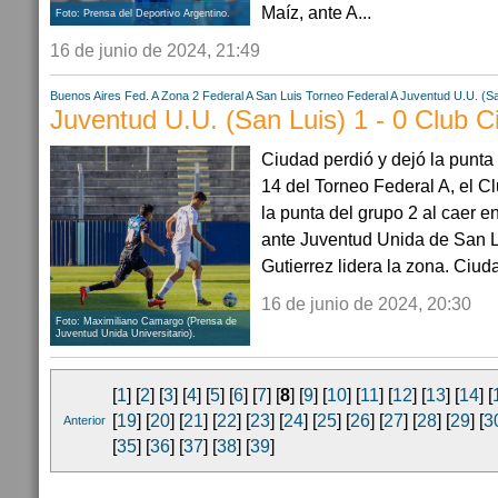
Maíz, ante A...
Foto: Prensa del Deportivo Argentino.
16 de junio de 2024, 21:49
Buenos Aires
Fed. A Zona 2
Federal A
San Luis
Torneo Federal A
Juventud U.U. (Sa
Juventud U.U. (San Luis) 1 - 0 Club C
Ciudad perdió y dejó la punta
14 del Torneo Federal A, el C
la punta del grupo 2 al caer e
ante Juventud Unida de San L
Gutierrez lidera la zona. Ciuda
16 de junio de 2024, 20:30
Foto: Maximiliano Camargo (Prensa de
Juventud Unida Universitario).
[
1
] [
2
] [
3
] [
4
] [
5
] [
6
] [
7
] [
8
] [
9
] [
10
] [
11
] [
12
] [
13
] [
14
] [
[
19
] [
20
] [
21
] [
22
] [
23
] [
24
] [
25
] [
26
] [
27
] [
28
] [
29
] [
3
Anterior
[
35
] [
36
] [
37
] [
38
] [
39
]