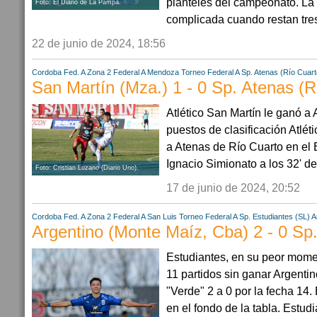
planteles del campeonato. La
Foto: El Diario de La Pampa.
complicada cuando restan tres
22 de junio de 2024, 18:56
Cordoba
Fed. A Zona 2
Federal A
Mendoza
Torneo Federal A
Sp. Atenas (Río Cuart
San Martín (Mza.) 1 - 0 Sp. Atenas (R
Atlético San Martín le ganó a 
puestos de clasificación Atlét
a Atenas de Río Cuarto en el E
Ignacio Simionato a los 32' de
Foto: Cristian Lozano (Diario Uno).
17 de junio de 2024, 20:52
Cordoba
Fed. A Zona 2
Federal A
San Luis
Torneo Federal A
Sp. Estudiantes (SL)
A
Argentino (Monte Maíz, Cba) 2 - 0 Sp.
Estudiantes, en su peor momen
11 partidos sin ganar Argentin
"Verde" 2 a 0 por la fecha 14.
en el fondo de la tabla. Estud