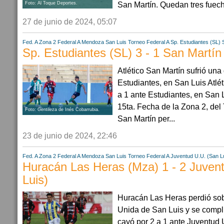
San Martín. Quedan tres fuech.
Foto: Al Toque Deportes.
27 de junio de 2024, 05:07
Fed. A Zona 2
Federal A
Mendoza
San Luis
Torneo Federal A
Sp. Estudiantes (SL)
Sp. Estudiantes (SL) 3 - 1 San Martín
Atlético San Martín sufrió una 
Estudiantes, en San Luis Atlé
a 1 ante Estudiantes, en San L
15ta. Fecha de la Zona 2, del 
Foto: Gentileza de Inés Cobarrubia.
San Martín per...
23 de junio de 2024, 22:46
Fed. A Zona 2
Federal A
Mendoza
San Luis
Torneo Federal A
Juventud U.U. (San L
Huracán Las Heras (Mza) 1 - 2 Juven
Luis)
Huracán Las Heras perdió sob
Unida de San Luis y se comp
cayó por 2 a 1 ante Juventud 