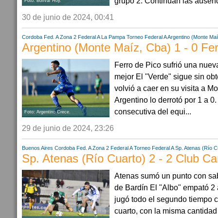
grupo 2. Continúan las ausenc
Foto: Bolívar Hoy.
30 de junio de 2024, 00:41
Cordoba
Fed. A Zona 2
Federal A
La Pampa
Torneo Federal A
Argentino (Monte Maí
Argentino (Monte Maíz, Cba) 1 - 0 Fer
Ferro de Pico sufrió una nuev
mejor El "Verde" sigue sin obt
volvió a caer en su visita a 
Argentino lo derrotó por 1 a 0.
consecutiva del equi...
Foto: Argentino Crece.
29 de junio de 2024, 23:26
Buenos Aires
Cordoba
Fed. A Zona 2
Federal A
Torneo Federal A
Sp. Atenas (Río C
Sp. Atenas (Río Cuarto) 2 - 2 Club C
Atenas sumó un punto con sab
de Bardín El "Albo" empató 2 
jugó todo el segundo tiempo
cuarto, con la misma cantidad