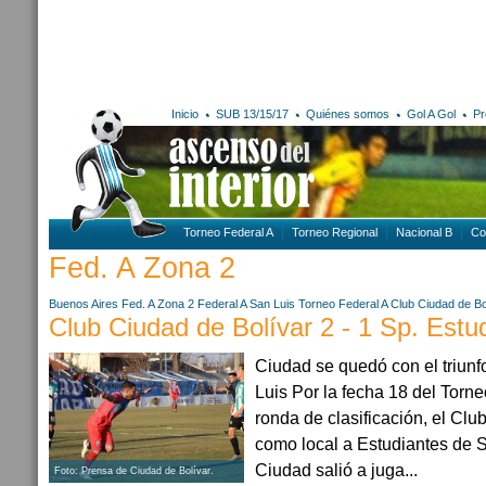
Inicio
SUB 13/15/17
Quiénes somos
Gol A Gol
Pr
Torneo Federal A
Torneo Regional
Nacional B
Co
Fed. A Zona 2
Buenos Aires
Fed. A Zona 2
Federal A
San Luis
Torneo Federal A
Club Ciudad de Bo
Club Ciudad de Bolívar 2 - 1 Sp. Estu
Ciudad se quedó con el triunf
Luis Por la fecha 18 del Torne
ronda de clasificación, el Clu
como local a Estudiantes de Sa
Ciudad salió a juga...
Foto: Prensa de Ciudad de Bolívar.