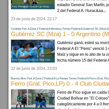
estadio General San Martín, po
Foto: Prensa de Huracán Las Heras.
2 del Federal A. Hurac&aa...
23 de junio de 2024, 22:17
Cordoba
Fed. A Zona 2
Federal A
Mendoza
Torneo Federal A
Gutierrez SC (Mza)
A
Gutiérrez SC (Mza) 1 - 0 Argentino (
Gutiérrez ganó, estiró su invic
Federal A El "Perro" venció 1
Maíz y sigue en lo alto de la z
fecha número 15 del Federal A
Foto: Prensa de Gutiérrez Sport Club.
22 de junio de 2024, 23:03
Buenos Aires
Fed. A Zona 2
Federal A
La Pampa
Torneo Federal A
Ferro (Gral. Pic
Ferro (Gral. Pico,LP) 0 - 4 Club Ciuda
Ferro de Pico sigue en caída l
Ciudad Bolívar en "El Coloso"
categóricamente por 4 a 0 fre