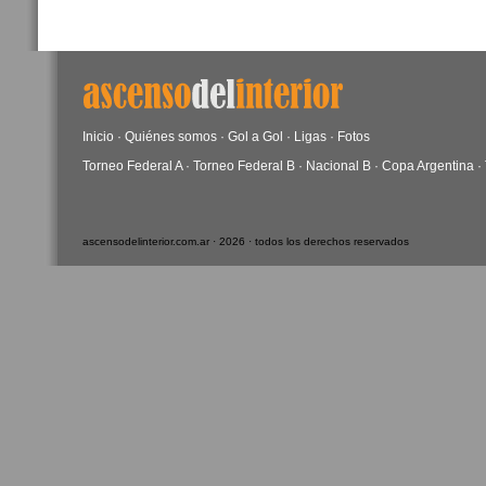
Inicio
·
Quiénes somos
·
Gol a Gol
·
Ligas
·
Fotos
Torneo Federal A
·
Torneo Federal B
·
Nacional B
·
Copa Argentina
·
ascensodelinterior.com.ar · 2026 · todos los derechos reservados