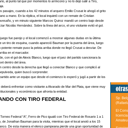
io, al punto tal que por momentos lo arrinconó y no lo dejó salir a Tiro,
ja.
mos pasajes, cuando a los 42 minutos el arquero Emilio Crusat le ahogó el grito
o a mano. En la réplica, el local inquietó con un remate de Cristian
ravesaño, y en minuto siguiente Marcos Quiroz mandó un centro bajo desde
ar Nicolás Hernández. Sobre la línea del arco, el uno visitante evitó el gol.
 juego fue parejo y el local comenzó a mostrar algunas dudas en la última
de un tiro de esquina, cuando apareció Bauman por la puerta del área, luego
n potente remate puso la pelota arriba donde no llegó Crusat a desviar. De
arriba en el marcador.
e, con el gol de Alexis Blanco, luego que el juez del partido sancionara la
t dentro del área.
 un centro desde la derecha que llegó a conectar Blanco y que complicó al
Sepulveda, quien buscó sorprender.
partido ante un equipo que desde el comienzo lo esperó y jugó a partir de los
s deberá enfrentar como visitante a Alvarado de Mar del Plata, que viene muy
stitucionales y económicos que afronta la entidad.
Sp. Bel
ANDO CON TIRO FEDERAL
(Rafael
El Cons
licenci
 Torneo Federal “A”, Ferro de Pico igualó con Tiro Federal de Rosario 1 a 1
Amateu
 de Jonathan Bauman para la visita, mientras que el local anotó a los 15
Blanco. De esta manera el elenco pampeana pierde una gran oportunidad de