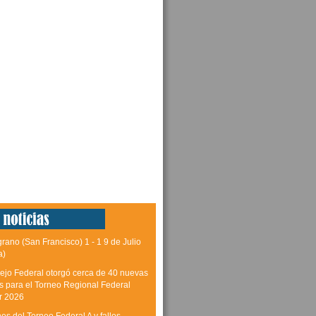
grano (San Francisco) 1 - 1 9 de Julio
a)
ejo Federal otorgó cerca de 40 nuevas
as para el Torneo Regional Federal
r 2026