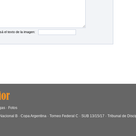
sá el texto de la imagen:
gas
·
Fotos
Nacional B
·
Copa Argentina
·
Torneo Federal C
·
SUB 13/15/17
·
Tribunal de Disci