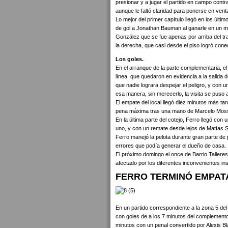
presionar y a jugar el partido en campo contrar
aunque le faltó claridad para ponerse en venta
Lo mejor del primer capítulo llegó en los últi
de gol a Jonathan Bauman al ganarle en un man
González que se fue apenas por arriba del t
la derecha, que casi desde el piso logró conect
Los goles.
En el arranque de la parte complementaria, el
línea, que quedaron en evidencia a la salida 
que nadie lograra despejar el peligro, y con u
esa manera, sin merecerlo, la visita se puso 
El empate del local llegó diez minutos más tard
pena máxima tras una mano de Marcelo Mosse
En la última parte del cotejo, Ferro llegó con
uno, y con un remate desde lejos de Matías 
Ferro manejó la pelota durante gran parte de 
errores que podía generar el dueño de casa.
El próximo domingo el once de Barrio Tallere
afectado por los diferentes inconvenientes in
FERRO TERMINÓ EMPAT
En un partido correspondiente a la zona 5 del
con goles de a los 7 minutos del complemento,
minutos con un penal convertido por Alexis 