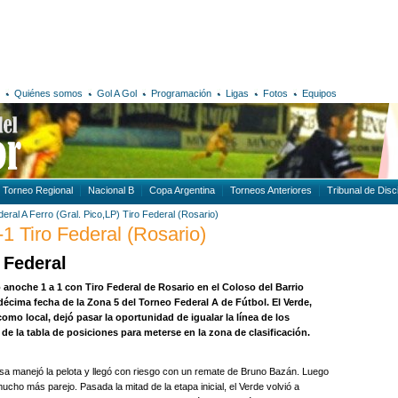
Quiénes somos
Gol A Gol
Programación
Ligas
Fotos
Equipos
Torneo Regional
Nacional B
Copa Argentina
Torneos Anteriores
Tribunal de Disci
eral A
Ferro (Gral. Pico,LP)
Tiro Federal (Rosario)
-1 Tiro Federal (Rosario)
 Federal
 anoche 1 a 1 con Tiro Federal de Rosario en el Coloso del Barrio
 décima fecha de la Zona 5 del Torneo Federal A de Fútbol. El Verde,
o local, dejó pasar la oportunidad de igualar la línea de los
 de la tabla de posiciones para meterse en la zona de clasificación.
sa manejó la pelota y llegó con riesgo con un remate de Bruno Bazán. Luego
mucho más parejo. Pasada la mitad de la etapa inicial, el Verde volvió a