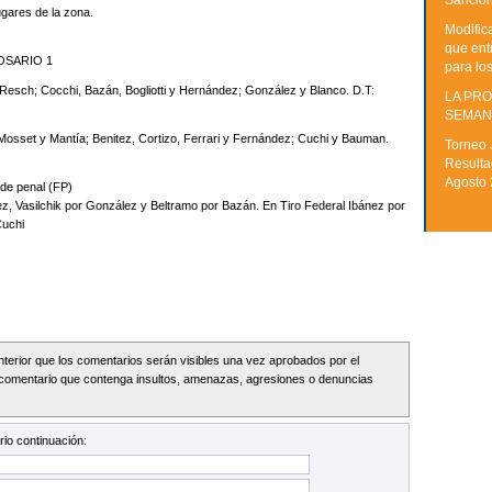
Sancion
ugares de la zona.
Modific
que ent
OSARIO 1
para lo
Resch; Cocchi, Bazán, Bogliotti y Hernández; González y Blanco. D.T:
LA PRO
SEMAN
sset y Mantía; Benitez, Cortizo, Ferrari y Fernández; Cuchi y Bauman.
Torneo 
Resulta
Agosto
de penal (FP)
 Vasilchik por González y Beltramo por Bazán. En Tiro Federal Ibánez por
Cuchi
Interior que los comentarios serán visibles una vez aprobados por el
comentario que contenga insultos, amenazas, agresiones o denuncias
io continuación: