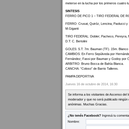
meterse en la lucha por los primeros cuatro l
SINTESIS
FERRO DE PICO 1 – TIRO FEDERAL DE R
FERRO: Crusat, Quiróz, Lencina, Paolucci y 
M.Giganti
TIRO FEDERAL: Dobler; Pacheco, Pereyra, Mo
D.T: C. Bertolini
GOLES: S.T: 7m. Bauman (TF). 15m. Blanco 
CAMBIOS: En Ferro Sepúlveda por Hernández,
Fernández; Fassi por Bauman y Godoy por 
ARBITRO: Bruno Bocca de Bahía Blanca.
CANCHA: “Coloso” de Barrio Talleres.
PAMPA DEPORTIVA
Jueves 16 de octubre de 2014, 16:30
Se informa a los visitantes de Ascenso del 
moderador y que no será publicado ningún 
anónimas. Muchas Gracias.
¿No tenés Facebook?
Ingresá tu comentar
Nombre: