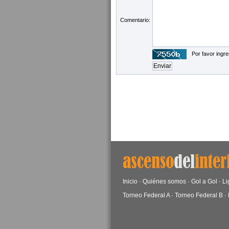
Comentario:
Por favor ingre
Inicio
·
Quiénes somos
·
Gol a Gol
·
Li
Torneo Federal A
·
Torneo Federal B
·