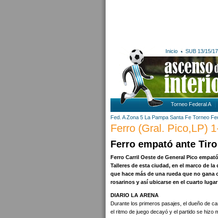
Inicio
SUB 13/15/17
Torneo Federal A
Fed. A Zona 5
La Pampa
Santa Fe
Torneo Fed
Ferro (Gral. Pico,LP) 1
Ferro empató ante Tiro
Ferro Carril Oeste de General Pico empató
Talleres de esta ciudad, en el marco de la
que hace más de una rueda que no gana com
rosarinos y así ubicarse en el cuarto lugar
DIARIO LA ARENA
Durante los primeros pasajes, el dueño de ca
el ritmo de juego decayó y el partido se hizo 