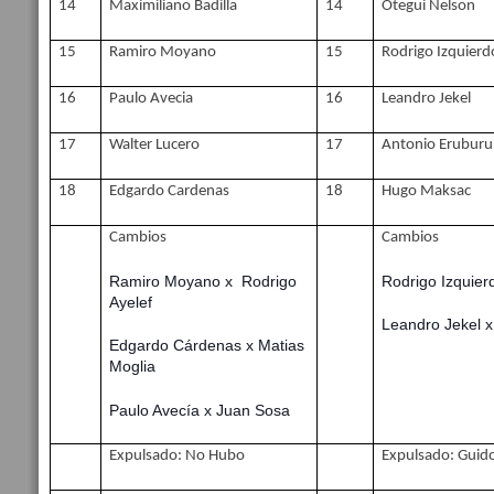
14
Maximiliano Badilla
14
Otegui Nelson
15
Ramiro Moyano
15
Rodrigo Izquierd
16
Paulo Avecia
16
Leandro Jekel
17
Walter Lucero
17
Antonio Eruburu
18
Edgardo Cardenas
18
Hugo Maksac
Cambios
Cambios
Ramiro Moyano x Rodrigo
Rodrigo Izquierd
Ayelef
Leandro Jekel x
Edgardo Cárdenas x Matias
Moglia
Paulo Avecía x Juan Sosa
Expulsado:
No Hubo
Expulsado:
Guido