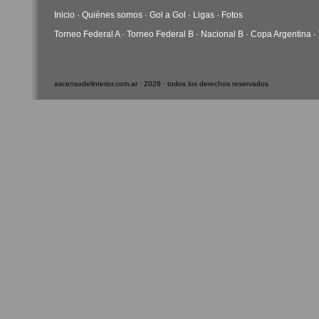
Inicio
·
Quiénes somos
·
Gol a Gol
·
Ligas
·
Fotos
Torneo Federal A
·
Torneo Federal B
·
Nacional B
·
Copa Argentina
·
ascensodelinterior.com.ar · 2026 · todos los derechos reservados