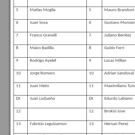
5
Matías Moglia
5
Mauro Brandoni
6
Juan Sosa
6
Gustavo Monser
7
Franco Granelli
7
Juliano Benitez
8
Maico Badilla
8
Guido Ferri
9
Rodrigo Ayelef
9
Lucas Millan
10
Jorge Romero
10
Adrian Sandoval
11
Juan Nieto
11
Maximiliano Tun
Dt
Juan Ludueña
Dt
Edurdo Labiano
12
12
Brokisi Jose
13
Fabricio Leguizamon
13
Hernan Perez