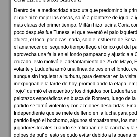
Dentro de la mediocridad absoluta que predominó la prime
el que hizo mejor las cosas, salió a plantarse de igual a 
más claras del primer tiempo, Millán hizo lucir a Coria co
poco después fue Tunessi el que reventó el palo izquie
afuera, el local poco casi nada, solo el esfuerzo de Sosa
el amanecer del segundo tiempo llegó el único gol del pa
aprovecha una falla en el fondo pampeano y ajusticia a 
cruzado, esto motivó el adelantamiento de 25 de Mayo, 
volante y Ludueña armó una línea de tres en el fondo, cre
aunque sin inquietar a Iturburu, para destacar en la visit
inexpugnable la tarde de hoy, promediando la etapa, empe
"rojo" durmió el encuentro y los dirigidos por Ludueña se
pelotazos esporádicos en busca de Romero, luego de la e
partido se tornó violento y con acciones deslucidas. Fina
Independiente que se mete de lleno en la lucha para pode
partido llegó el bochorno, algunos simpatizantes, los men
jugadores locales cuando se retiraban de la cancha y la s
golpes de puño, esto se pudo evitar debido a la buena pr