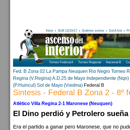
Inicio
SUB 13/15/17
Quiénes somos
Gol A Gol
Pr
Torneo Federal A
Torneo Regional
Nacional B
Co
Fed. B Zona 02
La Pampa
Neuquen
Rio Negro
Torneo R
Regina (V.Regina)
A.D.25 de Mayo
Independiente (Nqn)
(P.Huincul)
Sol de Mayo (Viedma)
Federal B
Sintesis - Federal B Zona 2 - 8º 
Atlético Villa Regina 2-1 Maronese (Neuquen)
El Dino perdió y Petrolero sueña
Era el partido a ganar pero Maronese, que no pud