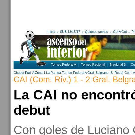
Inicio
SUB 13/15/17
Quiénes somos
Gol A Gol
Pr
Torneo Federal A
Torneo Regional
Nacional B
Co
Chubut
Fed. A Zona 1
La Pampa
Torneo Federal A
Gral. Belgrano (S. Rosa)
Com. Ac
CAI (Com. Riv.) 1 - 2 Gral. Belgr
La CAI no encontró
debut
Con goles de Luciano