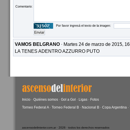
Comentario:
Por favor ingresá el texto de la imagen:
VAMOS BELGRANO
· Martes 24 de marzo de 2015, 16
LA TENES ADENTRO AZZURRO PUTO
Inicio
·
Quiénes somos
·
Gol a Gol
·
Ligas
·
Fotos
Torneo Federal A
·
Torneo Federal B
·
Nacional B
·
Copa Argentina
·
ascensodelinterior.com.ar · 2026 · todos los derechos reservados