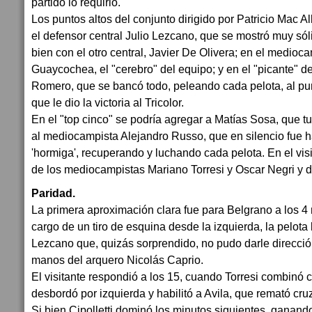
partido lo requirió.
Los puntos altos del conjunto dirigido por Patricio Mac A
el defensor central Julio Lezcano, que se mostró muy s
bien con el otro central, Javier De Olivera; en el medioc
Guaycochea, el "cerebro" del equipo; y en el "picante" 
Romero, que se bancó todo, peleando cada pelota, al pu
que le dio la victoria al Tricolor.
En el "top cinco" se podría agregar a Matías Sosa, que tuv
al mediocampista Alejandro Russo, que en silencio fue h
'hormiga', recuperando y luchando cada pelota. En el visi
de los mediocampistas Mariano Torresi y Oscar Negri y d
Paridad.
La primera aproximación clara fue para Belgrano a los 4
cargo de un tiro de esquina desde la izquierda, la pelota 
Lezcano que, quizás sorprendido, no pudo darle dirección
manos del arquero Nicolás Caprio.
El visitante respondió a los 15, cuando Torresi combinó 
desbordó por izquierda y habilitó a Avila, que remató c
Si bien Cipolletti dominó los minutos siguientes, ganan