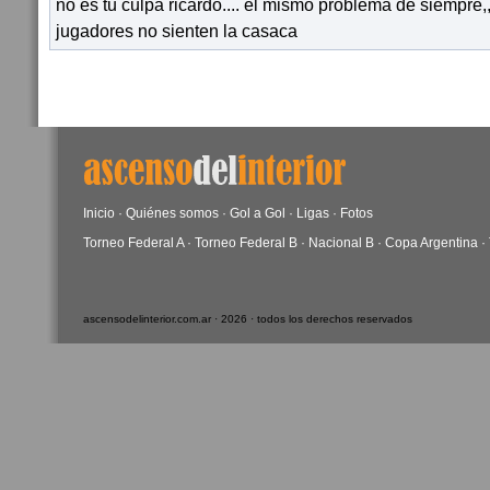
no es tu culpa ricardo.... el mismo problema de siempre,,
jugadores no sienten la casaca
Inicio
·
Quiénes somos
·
Gol a Gol
·
Ligas
·
Fotos
Torneo Federal A
·
Torneo Federal B
·
Nacional B
·
Copa Argentina
·
ascensodelinterior.com.ar · 2026 · todos los derechos reservados