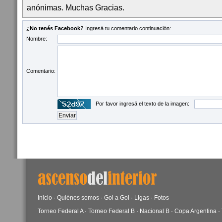
anónimas. Muchas Gracias.
¿No tenés Facebook?
Ingresá tu comentario continuación:
Nombre:
Comentario:
Por favor ingresá el texto de la imagen:
Inicio
·
Quiénes somos
·
Gol a Gol
·
Ligas
·
Fotos
Torneo Federal A
·
Torneo Federal B
·
Nacional B
·
Copa Argentina
·