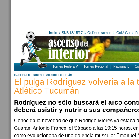
Inicio
SUB 13/15/17
Quiénes somos
Gol A Gol
Pr
Torneo Federal A
Torneo Regional
Nacional B
Co
Nacional B
Tucuman
Atlético Tucumán
El pulga Rodríguez volvería a la t
Atlético Tucumán
Rodríguez no sólo buscará el arco cont
deberá asistir y nutrir a sus compañero
Conocida la novedad de que Rodrigo Mieres ya estaba de
Guaraní Antonio Franco, el Sábado a las 19:15 horas, en
cómo evolucionaba de una dolencia muscular Emanuel Mo