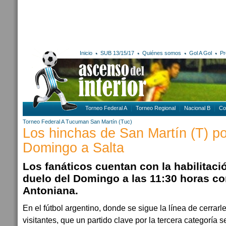
Inicio
SUB 13/15/17
Quiénes somos
Gol A Gol
Pr
Torneo Federal A
Torneo Regional
Nacional B
Co
Torneo Federal A
Tucuman
San Martín (Tuc)
Los hinchas de San Martín (T) po
Domingo a Salta
Los fanáticos cuentan con la habilitació
duelo del Domingo a las 11:30 horas c
Antoniana.
En el fútbol argentino, donde se sigue la línea de cerrarl
visitantes, que un partido clave por la tercera categoría 