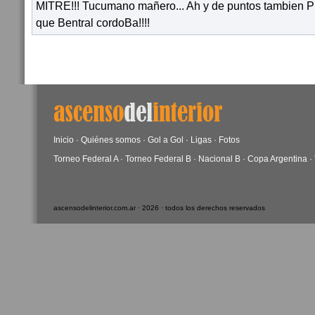
MITRE!!! Tucumano mañero... Ah y de puntos tambie
que Bentral cordoBa!!!!
Inicio
·
Quiénes somos
·
Gol a Gol
·
Ligas
·
Fotos
Torneo Federal A
·
Torneo Federal B
·
Nacional B
·
Copa Argentina
·
ascensodelinterior.com.ar · 2026 · todos los derechos reservados