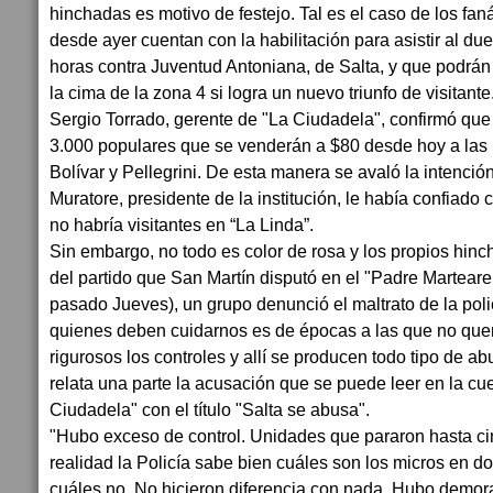
hinchadas es motivo de festejo. Tal es el caso de los fa
desde ayer cuentan con la habilitación para asistir al du
horas contra Juventud Antoniana, de Salta, y que podrán 
la cima de la zona 4 si logra un nuevo triunfo de visitante
Sergio Torrado, gerente de "La Ciudadela", confirmó qu
3.000 populares que se venderán a $80 desde hoy a las 1
Bolívar y Pellegrini. De esta manera se avaló la intenció
Muratore, presidente de la institución, le había confiad
no habría visitantes en “La Linda”.
Sin embargo, no todo es color de rosa y los propios hinc
del partido que San Martín disputó en el "Padre Marteare
pasado Jueves), un grupo denunció el maltrato de la poli
quienes deben cuidarnos es de épocas a las que no que
rigurosos los controles y allí se producen todo tipo de abu
relata una parte la acusación que se puede leer en la c
Ciudadela" con el título "Salta se abusa".
"Hubo exceso de control. Unidades que pararon hasta c
realidad la Policía sabe bien cuáles son los micros en do
cuáles no. No hicieron diferencia con nada. Hubo demoras