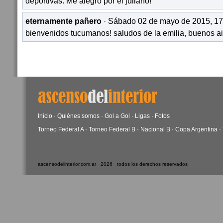
deportivas. Me alegró por el juliano!
eternamente pañero
· Sábado 02 de mayo de 2015, 17
bienvenidos tucumanos! saludos de la emilia, buenos ai
Inicio
·
Quiénes somos
·
Gol a Gol
·
Ligas
·
Fotos
Torneo Federal A
·
Torneo Federal B
·
Nacional B
·
Copa Argentina
·
ascensodelinterior.com.ar · 2026 · todos los derechos reservados