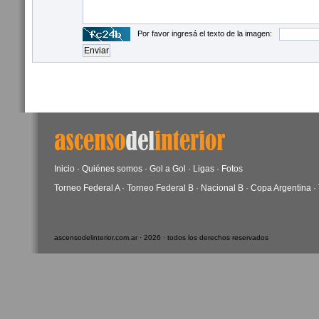
Por favor ingresá el texto de la imagen:
Inicio
·
Quiénes somos
·
Gol a Gol
·
Ligas
·
Fotos
Torneo Federal A
·
Torneo Federal B
·
Nacional B
·
Copa Argentina
·
ascensodelinterior.com.ar · 2026 · todos los derechos reservados