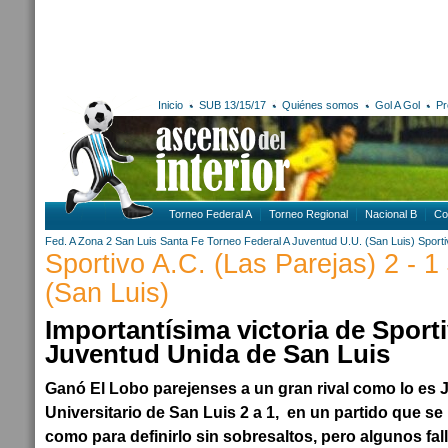
Inicio
SUB 13/15/17
Quiénes somos
Gol A Gol
Pr
Torneo Federal A
Torneo Regional
Nacional B
Co
Fed. A Zona 2
San Luis
Santa Fe
Torneo Federal A
Juventud U.U. (San Luis)
Sporti
Sportivo A.C. (Las Parejas) 2 - 
(San Luis)
Importantísima victoria de Sporti
Juventud Unida de San Luis
Ganó El Lobo parejenses a un gran rival como lo es
Universitario de San Luis 2 a 1, en un partido que se
como para definirlo sin sobresaltos, pero algunos fal