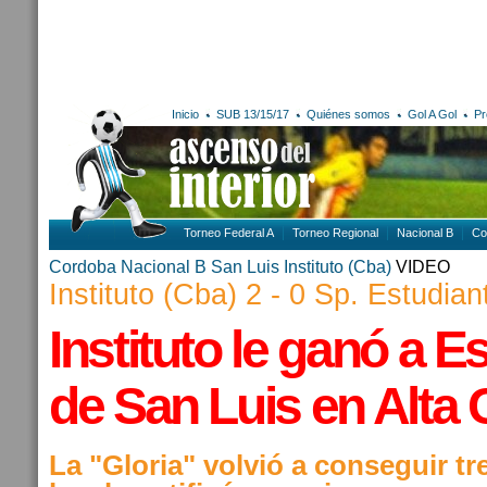
Inicio
SUB 13/15/17
Quiénes somos
Gol A Gol
Pr
Torneo Federal A
Torneo Regional
Nacional B
Co
Cordoba
Nacional B
San Luis
Instituto (Cba)
VIDEO
Instituto (Cba) 2 - 0 Sp. Estudian
Instituto le ganó a E
de San Luis en Alta
La "Gloria" volvió a conseguir t