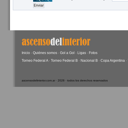
Inicio
·
Quiénes somos
·
Gol a Gol
·
Ligas
·
Fotos
Torneo Federal A
·
Torneo Federal B
·
Nacional B
·
Copa Argentina
·
ascensodelinterior.com.ar · 2026 · todos los derechos reservados