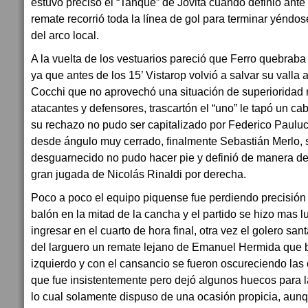
estuvo preciso el “Tanque” de Jovita cuando definió ante 
remate recorrió toda la línea de gol para terminar yéndo
del arco local.
A la vuelta de los vestuarios pareció que Ferro quebraba 
ya que antes de los 15’ Vistarop volvió a salvar su valla
Cocchi que no aprovechó una situación de superioridad 
atacantes y defensores, trascartón el “uno” le tapó un c
su rechazo no pudo ser capitalizado por Federico Pauluc
desde ángulo muy cerrado, finalmente Sebastián Merlo, so
desguarnecido no pudo hacer pie y definió de manera d
gran jugada de Nicolás Rinaldi por derecha.
Poco a poco el equipo piquense fue perdiendo precisión 
balón en la mitad de la cancha y el partido se hizo mas 
ingresar en el cuarto de hora final, otra vez el golero sa
del larguero un remate lejano de Emanuel Hermida que 
izquierdo y con el cansancio se fueron oscureciendo las o
que fue insistentemente pero dejó algunos huecos para la
lo cual solamente dispuso de una ocasión propicia, aunqu