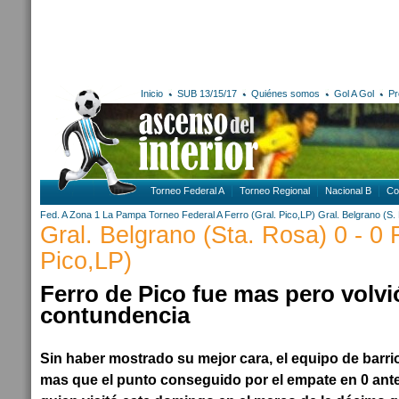
Inicio
SUB 13/15/17
Quiénes somos
Gol A Gol
Pr
Torneo Federal A
Torneo Regional
Nacional B
Co
Fed. A Zona 1
La Pampa
Torneo Federal A
Ferro (Gral. Pico,LP)
Gral. Belgrano (S.
Gral. Belgrano (Sta. Rosa) 0 - 0 
Pico,LP)
Ferro de Pico fue mas pero volvi
contundencia
Sin haber mostrado su mejor cara, el equipo de barr
mas que el punto conseguido por el empate en 0 ant