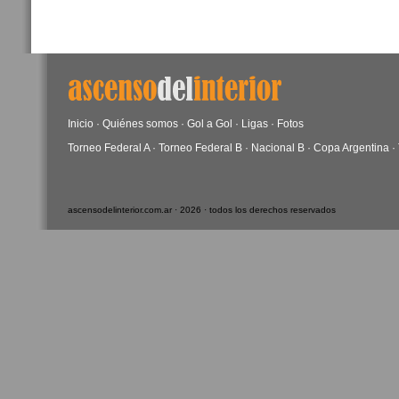
Inicio
·
Quiénes somos
·
Gol a Gol
·
Ligas
·
Fotos
Torneo Federal A
·
Torneo Federal B
·
Nacional B
·
Copa Argentina
·
ascensodelinterior.com.ar · 2026 · todos los derechos reservados