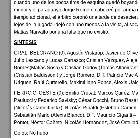
cuando uno de los pocos tiros de esquina quedó boyando
menor y el paraguayo Jorge Romero cabeceó por arriba 
tiempo adicional, el árbitro coronó una tarde de desaci
lejos de la jugada- dejó con uno menos a la visita, al sa
Matías Narvallo por una falta que no existió.
SINTESIS
GRAL. BELGRANO (0): Agustín Vistarop; Javier de Oliver
Julio Lescano y Lucas Carrasco; Cristian Vázquez, Alej
Bornes(Matías Sosa) y Cristian Godoy (Tomás Altamira
(Cristian Baldissoni) y Jorge Romero. D.T. Patricio Mac A
Urigüen, Raúl Ourterello, Maximiliano Ponce, Alexis Ua
FERRO C. OESTE (0): Emilio Crusat; Marcos Quiróz, Mat
Paulucci y Federico Savisky; César Cocchi, Bruno Bazá
(Nicolás Camerlinckx); Nicolás Rinaldi (Esteban Camerl
Sebastián Marlo (Alexis Blanco). D.T. Mauricio Giganti 
Pontet, Néstor Cañete, Nicolás Hernández, José Ortella
Goles: No hubo