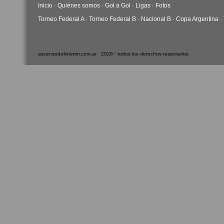
Inicio
·
Quiénes somos
·
Gol a Gol
·
Ligas
·
Fotos
Torneo Federal A
·
Torneo Federal B
·
Nacional B
·
Copa Argentina
·
ascensodelinterior.com.ar · 2026 · todos los derechos reservados