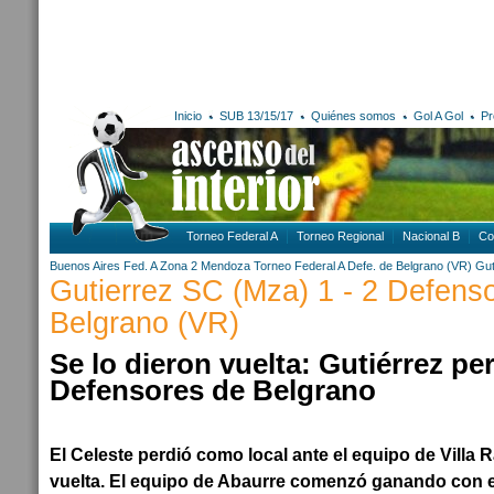
Inicio
SUB 13/15/17
Quiénes somos
Gol A Gol
Pr
Torneo Federal A
Torneo Regional
Nacional B
Co
Buenos Aires
Fed. A Zona 2
Mendoza
Torneo Federal A
Defe. de Belgrano (VR)
Gut
Gutierrez SC (Mza) 1 - 2 Defens
Belgrano (VR)
Se lo dieron vuelta: Gutiérrez pe
Defensores de Belgrano
El Celeste perdió como local ante el equipo de Villa 
vuelta. El equipo de Abaurre comenzó ganando con e