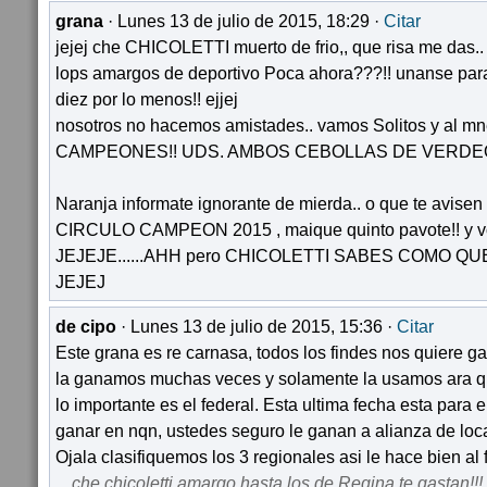
grana
· Lunes 13 de julio de 2015, 18:29 ·
Citar
jejej che CHICOLETTI muerto de frio,, que risa me das
lops amargos de deportivo Poca ahora???!! unanse para 
diez por lo menos!! ejjej
nosotros no hacemos amistades.. vamos Solitos y al m
CAMPEONES!! UDS. AMBOS CEBOLLAS DE VERDEO
Naranja informate ignorante de mierda.. o que te avisen
CIRCULO CAMPEON 2015 , maique quinto pavote!! y 
JEJEJE......AHH pero CHICOLETTI SABES COMO QUE
JEJEJ
de cipo
· Lunes 13 de julio de 2015, 15:36 ·
Citar
Este grana es re carnasa, todos los findes nos quiere gas
la ganamos muchas veces y solamente la usamos ara qu
lo importante es el federal. Esta ultima fecha esta para e
ganar en nqn, ustedes seguro le ganan a alianza de loca
Ojala clasifiquemos los 3 regionales asi le hace bien al fu
che chicoletti amargo hasta los de Regina te gastan!!! 