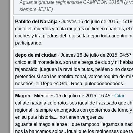
Aguante granate reginensnse CAMPEON 2015!!! (y v
siempre JEJJE)
Pablito del Naranja
· Jueves 16 de julio de 2015, 15:18
chicoleti muertos y mata mujeres no tienen chances, el 
coches y tira piedras del rojo se la dejan toda adentro,
participando.
depo de mi ciudad
· Jueves 16 de julio de 2015, 04:57
chicoletiiii mortadelas, son una berga de club y ni hablar
rajancaldo, jueguen la reválida putos, peléen x no des
pretender si son las mentira zonal, vamos roquita de mi
nosotros, el Depo es Gral. Roca, putooooooooooos.
Magos
· Miércoles 15 de julio de 2015, 16:45 ·
Citar
callate naranja culorroto.. sos igual de fracasado que chi
regional.. siempre entongados con gobiernos de turno 
en su puta historia.... no tienen verguenza
aguante el mago allense .. que tampoco llegamos a nada
nos la bancamos solos.. igual que los reginenses que 