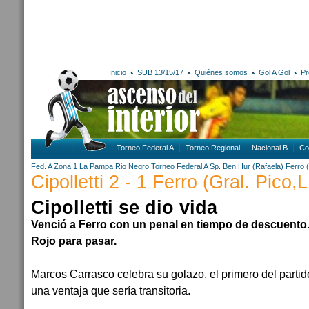
Inicio
SUB 13/15/17
Quiénes somos
Gol A Gol
Pr
Torneo Federal A
Torneo Regional
Nacional B
Co
Fed. A Zona 1
La Pampa
Rio Negro
Torneo Federal A
Sp. Ben Hur (Rafaela)
Ferro (
Cipolletti 2 - 1 Ferro (Gral. Pico,
Cipolletti se dio vida
Venció a Ferro con un penal en tiempo de descuento.
Rojo para pasar.
Marcos Carrasco celebra su golazo, el primero del partido
una ventaja que sería transitoria.