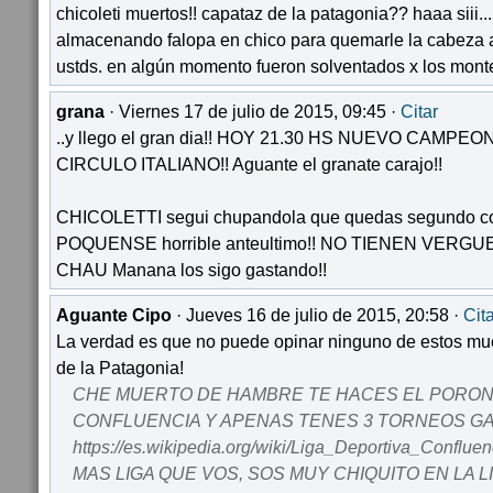
chicoleti muertos!! capataz de la patagonia?? haaa siii...
almacenando falopa en chico para quemarle la cabeza a 
ustds. en algún momento fueron solventados x los mont
grana
· Viernes 17 de julio de 2015, 09:45 ·
Citar
..y llego el gran dia!! HOY 21.30 HS NUEVO CAMP
CIRCULO ITALIANO!! Aguante el granate carajo!!
CHICOLETTI segui chupandola que quedas segundo co
POQUENSE horrible anteultimo!! NO TIENEN VERGU
CHAU Manana los sigo gastando!!
Aguante Cipo
· Jueves 16 de julio de 2015, 20:58 ·
Cit
La verdad es que no puede opinar ninguno de estos mu
de la Patagonia!
CHE MUERTO DE HAMBRE TE HACES EL PORON
CONFLUENCIA Y APENAS TENES 3 TORNEOS GANA
https://es.wikipedia.org/wiki/Liga_Deportiva_Conflu
MAS LIGA QUE VOS, SOS MUY CHIQUITO EN LA L