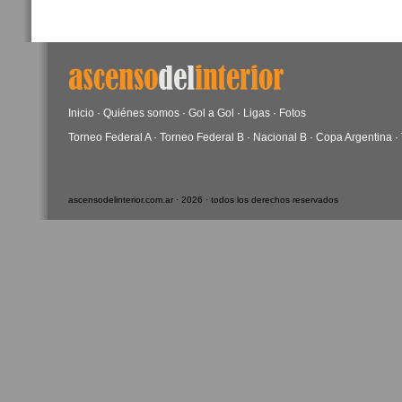
Inicio
·
Quiénes somos
·
Gol a Gol
·
Ligas
·
Fotos
Torneo Federal A
·
Torneo Federal B
·
Nacional B
·
Copa Argentina
·
ascensodelinterior.com.ar · 2026 · todos los derechos reservados