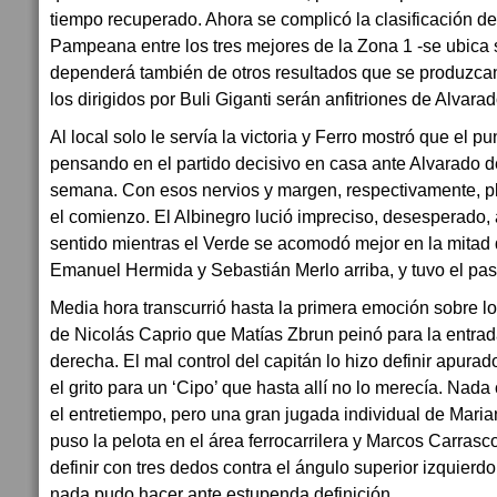
tiempo recuperado. Ahora se complicó la clasificación de
Pampeana entre los tres mejores de la Zona 1 -se ubica 
dependerá también de otros resultados que se produzcan
los dirigidos por Buli Giganti serán anfitriones de Alvara
Al local solo le servía la victoria y Ferro mostró que el p
pensando en el partido decisivo en casa ante Alvarado de
semana. Con esos nervios y margen, respectivamente, p
el comienzo. El Albinegro lució impreciso, desesperado,
sentido mientras el Verde se acomodó mejor en la mitad 
Emanuel Hermida y Sebastián Merlo arriba, y tuvo el paso
Media hora transcurrió hasta la primera emoción sobre l
de Nicolás Caprio que Matías Zbrun peinó para la entrad
derecha. El mal control del capitán lo hizo definir apura
el grito para un ‘Cipo’ que hasta allí no lo merecía. Nada
el entretiempo, pero una gran jugada individual de Maria
puso la pelota en el área ferrocarrilera y Marcos Carrasc
definir con tres dedos contra el ángulo superior izquierd
nada pudo hacer ante estupenda definición.