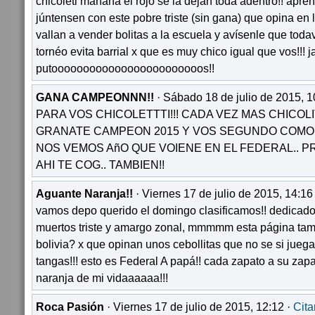
chicoleti mañana el rojo se la dejan toda adentro!! apre
júntensen con este pobre triste (sin gana) que opina en 
vallan a vender bolitas a la escuela y avísenle que toda
tornéo evita barrial x que es muy chico igual que vos!!! j
putoooooooooooooooooooooooos!!
GANA CAMPEONNN!!
· Sábado 18 de julio de 2015, 1
PARA VOS CHICOLETTTI!!! CADA VEZ MAS CHICOLIT
GRANATE CAMPEON 2015 Y VOS SEGUNDO COMO 
NOS VEMOS AñO QUE VOIENE EN EL FEDERAL.. P
AHI TE COG.. TAMBIEN!!
Aguante Naranja!!
· Viernes 17 de julio de 2015, 14:16
vamos depo querido el domingo clasificamos!! dedicado 
muertos triste y amargo zonal, mmmmm esta página tam
bolivia? x que opinan unos cebollitas que no se si juega
tangas!!! esto es Federal A papá!! cada zapato a su za
naranja de mi vidaaaaaa!!!
Roca Pasión
· Viernes 17 de julio de 2015, 12:12 ·
Cita