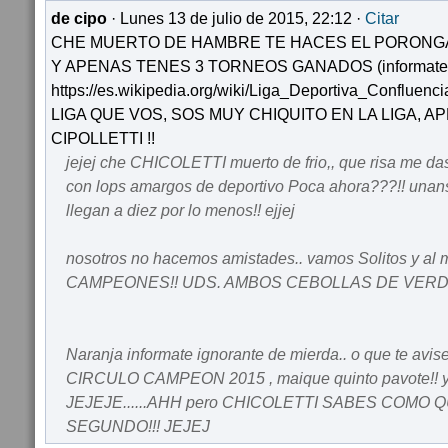
de cipo
· Lunes 13 de julio de 2015, 22:12 ·
Citar
CHE MUERTO DE HAMBRE TE HACES EL PORONGA
Y APENAS TENES 3 TORNEOS GANADOS (informate 
https://es.wikipedia.org/wiki/Liga_Deportiva_Conflue
LIGA QUE VOS, SOS MUY CHIQUITO EN LA LIGA, A
CIPOLLETTI !!
jejej che CHICOLETTI muerto de frio,, que risa me d
con lops amargos de deportivo Poca ahora???!! unans
llegan a diez por lo menos!! ejjej
nosotros no hacemos amistades.. vamos Solitos y al
CAMPEONES!! UDS. AMBOS CEBOLLAS DE VERD
Naranja informate ignorante de mierda.. o que te avis
CIRCULO CAMPEON 2015 , maique quinto pavote!! 
JEJEJE......AHH pero CHICOLETTI SABES COMO QU
SEGUNDO!!! JEJEJ