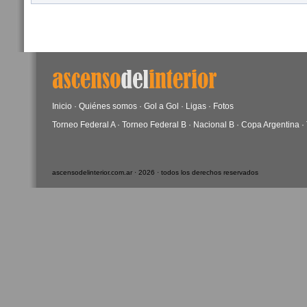
Inicio
·
Quiénes somos
·
Gol a Gol
·
Ligas
·
Fotos
Torneo Federal A
·
Torneo Federal B
·
Nacional B
·
Copa Argentina
·
ascensodelinterior.com.ar · 2026 · todos los derechos reservados