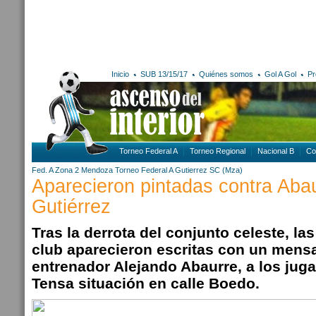
Inicio
SUB 13/15/17
Quiénes somos
Gol A Gol
Pr
Torneo Federal A
Torneo Regional
Nacional B
Co
Fed. A Zona 2
Mendoza
Torneo Federal A
Gutierrez SC (Mza)
Aparecieron pintadas contra Aba
Gutiérrez
Tras la derrota del conjunto celeste, la
club aparecieron escritas con un mensaj
entrenador Alejando Abaurre, a los juga
Tensa situación en calle Boedo.