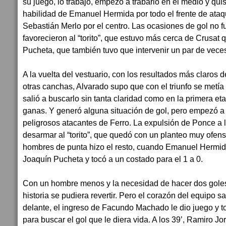
su juego, lo trabajó, empezó a trabarlo en el medio y qui
habilidad de Emanuel Hermida por todo el frente de ataq
Sebastián Merlo por el centro. Las ocasiones de gol no 
favorecieron al “torito”, que estuvo más cerca de Crusat 
Pucheta, que también tuvo que intervenir un par de veces 
A la vuelta del vestuario, con los resultados más claros 
otras canchas, Alvarado supo que con el triunfo se metía
salió a buscarlo sin tanta claridad como en la primera et
ganas. Y generó alguna situación de gol, pero empezó a 
peligrosos atacantes de Ferro. La expulsión de Ponce a l
desarmar al “torito”, que quedó con un planteo muy ofensi
hombres de punta hizo el resto, cuando Emanuel Hermid
Joaquín Pucheta y tocó a un costado para el 1 a 0.
Con un hombre menos y la necesidad de hacer dos goles
historia se pudiera revertir. Pero el corazón del equipo sal
delante, el ingreso de Facundo Machado le dio juego y t
para buscar el gol que le diera vida. A los 39’, Ramiro Jo