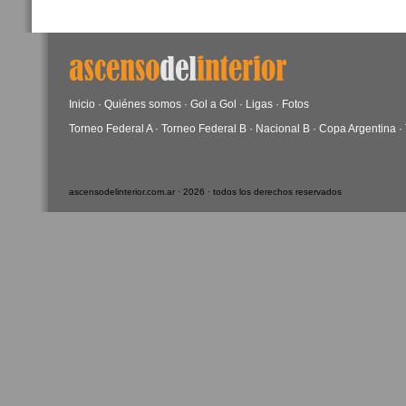
Inicio
·
Quiénes somos
·
Gol a Gol
·
Ligas
·
Fotos
Torneo Federal A
·
Torneo Federal B
·
Nacional B
·
Copa Argentina
·
ascensodelinterior.com.ar · 2026 · todos los derechos reservados