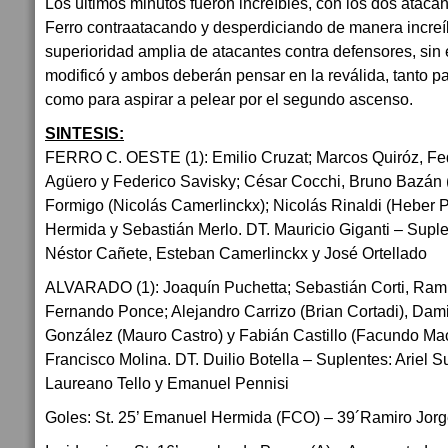
Los últimos minutos fueron increíbles, con los dos ataca
Ferro contraatacando y desperdiciando de manera increí
superioridad amplia de atacantes contra defensores, sin
modificó y ambos deberán pensar en la reválida, tanto p
como para aspirar a pelear por el segundo ascenso.
SINTESIS:
FERRO C. OESTE (1): Emilio Cruzat; Marcos Quiróz, Fed
Agüero y Federico Savisky; César Cocchi, Bruno Bazán 
Formigo (Nicolás Camerlinckx); Nicolás Rinaldi (Heber
Hermida y Sebastián Merlo. DT. Mauricio Giganti – Supl
Néstor Cañete, Esteban Camerlinckx y José Ortellado
ALVARADO (1): Joaquín Puchetta; Sebastián Corti, Rami
Fernando Ponce; Alejandro Carrizo (Brian Cortadi), Da
González (Mauro Castro) y Fabián Castillo (Facundo M
Francisco Molina. DT. Duilio Botella – Suplentes: Ariel S
Laureano Tello y Emanuel Pennisi
Goles: St. 25’ Emanuel Hermida (FCO) – 39´Ramiro Jorg