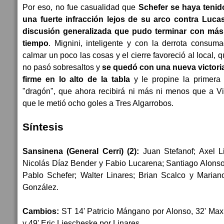
Por eso, no fue casualidad que
Schefer se haya tenid
una fuerte infracción lejos de su arco contra Luca
discusión generalizada que pudo terminar con más
tiempo
. Mignini, inteligente y con la derrota consu
calmar un poco las cosas y el cierre favoreció al local, 
no pasó sobresaltos y
se quedó con una nueva victori
firme en lo alto de la tabla
y le propine la primera
"dragón", que ahora recibirá ni más ni menos que a Vi
que le metió ocho goles a Tres Algarrobos.
Síntesis
Sansinena (General Cerri) (2):
Juan Stefanof; Axel Li
Nicolás Díaz Bender y Fabio Lucarena; Santiago Alons
Pablo Schefer; Walter Linares; Brian Scalco y Mari
González.
Cambios:
ST 14' Patricio Mángano por Alonso, 32' Max
y 49' Eric Liescheske por Linares.