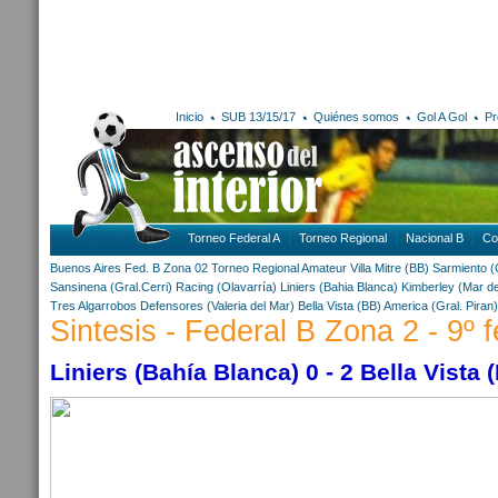
Inicio
SUB 13/15/17
Quiénes somos
Gol A Gol
Pr
Torneo Federal A
Torneo Regional
Nacional B
Co
Buenos Aires
Fed. B Zona 02
Torneo Regional Amateur
Villa Mitre (BB)
Sarmiento (
Sansinena (Gral.Cerri)
Racing (Olavarría)
Liniers (Bahia Blanca)
Kimberley (Mar de
Tres Algarrobos
Defensores (Valeria del Mar)
Bella Vista (BB)
America (Gral. Piran)
Sintesis - Federal B Zona 2 - 9º 
Liniers (Bahía Blanca) 0 - 2 Bella Vista