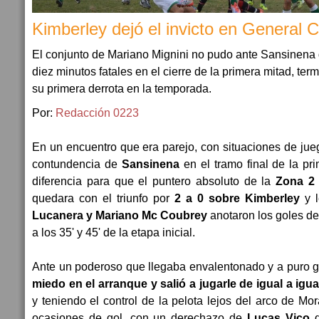
Kimberley dejó el invicto en General C
El conjunto de Mariano Mignini no pudo ante Sansinena 
diez minutos fatales en el cierre de la primera mitad, ter
su primera derrota en la temporada.
Por:
Redacción 0223
En un encuentro que era parejo, con situaciones de jue
contundencia de
Sansinena
en el tramo final de la pri
diferencia para que el puntero absoluto de la
Zona 2 
quedara con el triunfo por
2 a 0 sobre Kimberley
y l
Lucanera y Mariano Mc Coubrey
anotaron los goles de
a los 35' y 45' de la etapa inicial.
Ante un poderoso que llegaba envalentonado y a puro g
miedo en el arranque y salió a jugarle de igual a igua
y teniendo el control de la pelota lejos del arco de M
ocasiones de gol, con un derechazo de
Lucas Vico
q