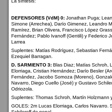
La síntesis:
DEFENSORES (VdM) 0:
Jonathan Puga;
Lean
Simone (Arrechea),
Darío Gimenez,
Leandro M
Ramírez,
Brian Olivera,
Francisco López Grass
Fernández;
Pablo Ivanoff (Gentili) y
Federico J
Larrea
Suplentes: Matías Rodríguez, Sebastian Ferná
Ezequiel Barragan.
D. SARMIENTO 3:
Blas Diaz;
Matías Schroh,
Elorriaga,
Cristian Hernández;
Darío Besler (Ar
Fernández,
Jacobo Somoza (Moreno),
Gonzal
Navarro,
Diego Cuello (José) y
Gustavo Schiler
Odriozola.
Suplentes: Thomas Schroh, Martín Holzmann 
GOLES: 2m Lucas Elorriaga, Carlos Navarro. 
Schilereff de penal