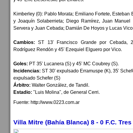
Kimberley (0): Pablo Morata; Emiliano Fortete, Esteban
y Joaquín Solaberrieta; Diego Ramírez, Juan Manuel
Servera y Juan Cebada; Damián De Hoyos y Lucas Vico
Cambios:
ST 13' Francisco Grande por Cebada, 23
Rodríguez Rendón y 45' Ezequiel Elguero por Vico.
Goles:
PT 35' Lucanera (S) y 45' MC Coubrey (S).
Incidencias:
ST 30' expulsado Erramuspe (K), 35' Schefe
expulsado Schefer (S)
Árbitro:
Walter González, de Tandil.
Estadio:
"Luis Molina", de General Cerri.
Fuente: http://www.0223.com.ar
Villa Mitre (Bahía Blanca) 8 - 0 F.C. Tre