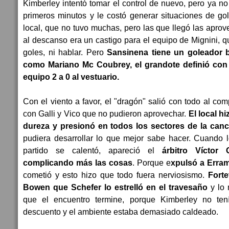
Kimberley intentó tomar el control de nuevo, pero ya no
primeros minutos y le costó generar situaciones de gol
local, que no tuvo muchas, pero las que llegó las aprov
al descanso era un castigo para el equipo de Mignini, q
goles, ni hablar. Pero
Sansinena tiene un goleador b
como Mariano Mc Coubrey, el grandote definió con t
equipo 2 a 0 al vestuario.
Con el viento a favor, el "dragón" salió con todo al c
con Galli y Vico que no pudieron aprovechar.
El local h
dureza y presionó en todos los sectores de la can
pudiera desarrollar lo que mejor sabe hacer. Cuando l
partido se calentó, apareció el
árbitro Víctor G
complicando más las cosas
. Porque e
xpulsó a Erra
cometió y esto hizo que todo fuera nerviosismo.
Forte
Bowen que Schefer lo estrelló en el travesaño
y lo 
que el encuentro termine, porque Kimberley no tení
descuento y el ambiente estaba demasiado caldeado.