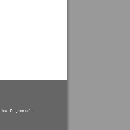
plina
·
Programación