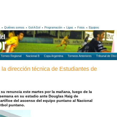
Quiénes somos
Gol A Gol
Programación
Ligas
Fotos
Equipos
Torneo Regional
Nacional B
Copa Argentina
Torneos Anteriores
Tribunal de Disci
 la dirección técnica de Estudiantes de
 su renuncia este martes por la mañana, luego de la
e semana en su estadio ante Douglas Haig de
l artífice del ascenso del equipo puntano al Nacional
fútbol puntano.