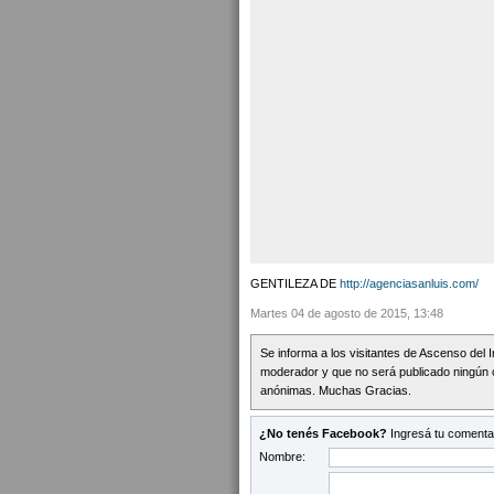
GENTILEZA DE
http://agenciasanluis.com/
Martes 04 de agosto de 2015, 13:48
Se informa a los visitantes de Ascenso del 
moderador y que no será publicado ningún 
anónimas. Muchas Gracias.
¿No tenés Facebook?
Ingresá tu comentar
Nombre: