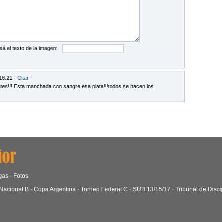
sá el texto de la imagen:
16:21 ·
Citar
ntes!!! Esta manchada con sangre esa plata!!!todos se hacen los
gas
·
Fotos
Nacional B
·
Copa Argentina
·
Torneo Federal C
·
SUB 13/15/17
·
Tribunal de Disci