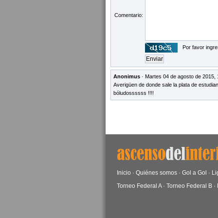
Comentario:
Por favor ingre
Anonimus
· Martes 04 de agosto de 2015, 
Averigüen de donde sale la plata de estudia
bóludossssss !!!!
Inicio
·
Quiénes somos
·
Gol a Gol
·
Li
Torneo Federal A
·
Torneo Federal B
·