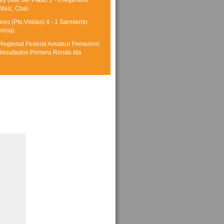
y (Mar del Plata) 1 - 0 Argentino
Maíz, Cba)
res (Pto.Vilelas) 4 - 1 Sarmiento
encia)
Regional Federal Amateur Femenino
Resultados Primera Ronda Ida