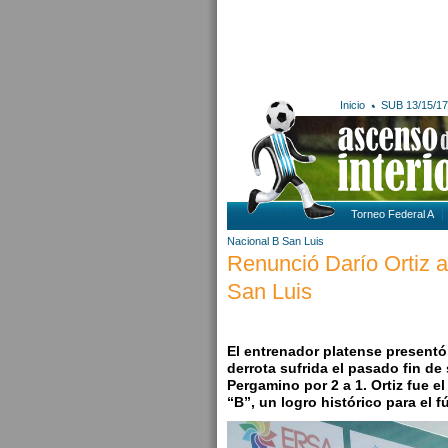
Inicio
SUB 13/15/17
Torneo Federal A
Nacional B
San Luis
Renunció Darío Ortiz a
San Luis
El entrenador platense presentó
derrota sufrida el pasado fin d
Pergamino por 2 a 1. Ortiz fue e
“B”, un logro histórico para el 