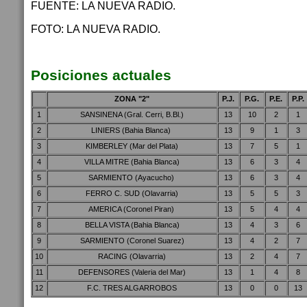
FUENTE: LA NUEVA RADIO.
FOTO: LA NUEVA RADIO.
Posiciones actuales
ZONA "2"
P.J.
P.G.
P.E.
P.P.
1
SANSINENA (Gral. Cerri, B.Bl.)
13
10
2
1
2
LINIERS (Bahia Blanca)
13
9
1
3
3
KIMBERLEY (Mar del Plata)
13
7
5
1
4
VILLA MITRE (Bahia Blanca)
13
6
3
4
5
SARMIENTO (Ayacucho)
13
6
3
4
6
FERRO C. SUD (Olavarria)
13
5
5
3
7
AMERICA (Coronel Piran)
13
5
4
4
8
BELLA VISTA (Bahia Blanca)
13
4
3
6
9
SARMIENTO (Coronel Suarez)
13
4
2
7
10
RACING (Olavarria)
13
2
4
7
11
DEFENSORES (Valeria del Mar)
13
1
4
8
12
F.C. TRES ALGARROBOS
13
0
0
13