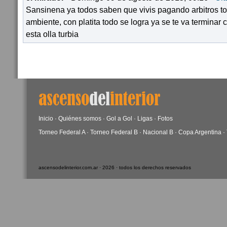
Sansinena ya todos saben que vivis pagando arbitros to
ambiente, con platita todo se logra ya se te va terminar
esta olla turbia
Inicio
·
Quiénes somos
·
Gol a Gol
·
Ligas
·
Fotos
Torneo Federal A
·
Torneo Federal B
·
Nacional B
·
Copa Argentina
·
ascensodelinterior.com.ar · 2026 · todos los derechos reservados