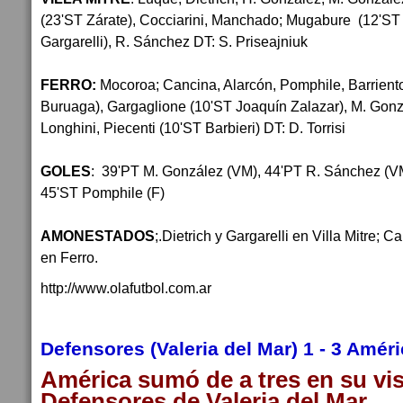
(23'ST Zárate), Cocciarini, Manchado; Mugabure (12'ST
Gargarelli), R. Sánchez DT: S. Priseajniuk
FERRO:
Mocoroa; Cancina, Alarcón, Pomphile, Barrient
Buruaga), Gargaglione (10'ST Joaquín Zalazar), M. Gon
Longhini, Piecenti (10'ST Barbieri) DT: D. Torrisi
GOLES
: 39'PT M. González (VM), 44'PT R. Sánchez (VM)
45'ST Pomphile (F)
AMONESTADOS
;.Dietrich y Gargarelli en Villa Mitre; 
en Ferro.
http://www.olafutbol.com.ar
Defensores (Valeria del Mar) 1 - 3 Améri
América sumó de a tres en su vis
Defensores de Valeria del Mar