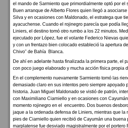
el mando de Sarmiento que primordialmente optó por el s
Buen arranque de Alberto Flores quien llegó a asociars
Silva y en ocasiones con Maldonado, el estratega que tie
ayacuchense. Cuando el rojinegro parecía que podía llega
Liniers, el destino tomó otro rumbo a los 22 minutos. Med
ejecutado por López, fue el volante Federico Nievas quie
y con un frentazo bien colocado estableció la apertura de
Chivo" de Bahía Blanca.
De ahí en adelante hasta finalizada la primera parte, el pa
con poco juego elaborado y mucha acción física propia de
En el complemento nuevamente Sarmiento tomó las riend
demasiado claro en sus intentos pero siempre apoyado po
historia. Juan Miguel Maldonado se vistió de patrón, inte
con Maximiliano Ciarniello y en ocasiones con Cayumán. 
momento rojinegro en el encuentro. Dos buenos desbord
jaque a la ordenada defensa de Liniers, mientras que la 
pies de Ciarniello quien recibió de Cayumán una buena 
marplatense fue desviado magistralmente por el portero P