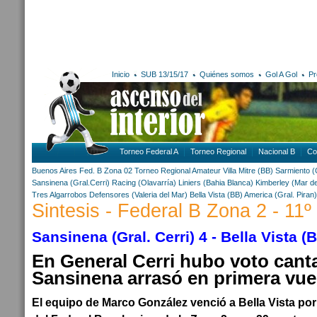
Inicio
SUB 13/15/17
Quiénes somos
Gol A Gol
Pr
Torneo Federal A
Torneo Regional
Nacional B
Co
Buenos Aires
Fed. B Zona 02
Torneo Regional Amateur
Villa Mitre (BB)
Sarmiento (
Sansinena (Gral.Cerri)
Racing (Olavarría)
Liniers (Bahia Blanca)
Kimberley (Mar de
Tres Algarrobos
Defensores (Valeria del Mar)
Bella Vista (BB)
America (Gral. Piran)
Sintesis - Federal B Zona 2 - 11º
Sansinena (Gral. Cerri) 4 - Bella Vista (
En General Cerri hubo voto cant
Sansinena arrasó en primera vue
El equipo de Marco González venció a Bella Vista por 