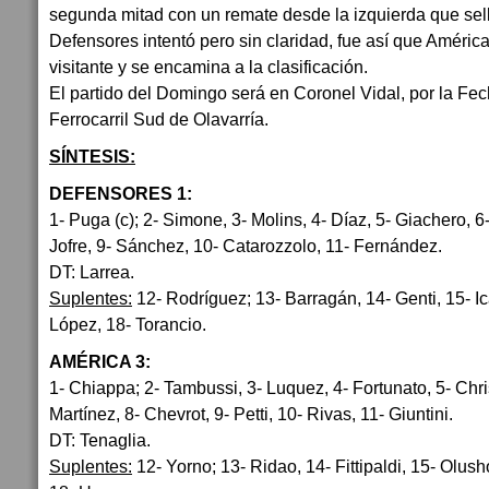
segunda mitad con un remate desde la izquierda que sell
Defensores intentó pero sin claridad, fue así que América
visitante y se encamina a la clasificación.
El partido del Domingo será en Coronel Vidal, por la Fec
Ferrocarril Sud de Olavarría.
SÍNTESIS:
DEFENSORES 1:
1- Puga (c); 2- Simone, 3- Molins, 4- Díaz, 5- Giachero, 6-
Jofre, 9- Sánchez, 10- Catarozzolo, 11- Fernández.
DT: Larrea.
Suplentes:
12- Rodríguez; 13- Barragán, 14- Genti, 15- I
López, 18- Torancio.
AMÉRICA 3:
1- Chiappa; 2- Tambussi, 3- Luquez, 4- Fortunato, 5- Chris
Martínez, 8- Chevrot, 9- Petti, 10- Rivas, 11- Giuntini.
DT: Tenaglia.
Suplentes:
12- Yorno; 13- Ridao, 14- Fittipaldi, 15- Olusho