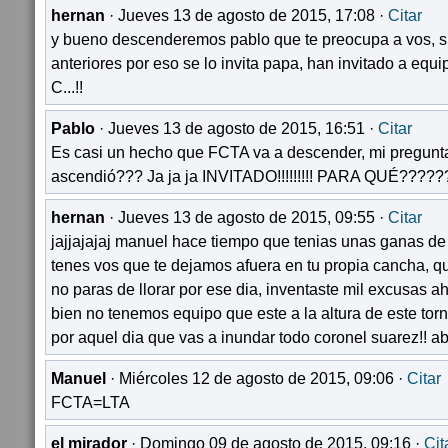
hernan
· Jueves 13 de agosto de 2015, 17:08 ·
Citar
y bueno descenderemos pablo que te preocupa a vos, si
anteriores por eso se lo invita papa, han invitado a equ
C...!!
Pablo
· Jueves 13 de agosto de 2015, 16:51 ·
Citar
Es casi un hecho que FCTA va a descender, mi pregunta e
ascendió??? Ja ja ja INVITADO!!!!!!!!! PARA QUÉ?????
hernan
· Jueves 13 de agosto de 2015, 09:55 ·
Citar
jajjajajaj manuel hace tiempo que tenias unas ganas de 
tenes vos que te dejamos afuera en tu propia cancha, q
no paras de llorar por ese dia, inventaste mil excusas ah
bien no tenemos equipo que este a la altura de este torne
por aquel dia que vas a inundar todo coronel suarez!! a
Manuel
· Miércoles 12 de agosto de 2015, 09:06 ·
Citar
FCTA=LTA
el mirador
· Domingo 09 de agosto de 2015, 09:16 ·
Cit