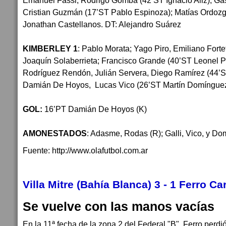
Emanuel Fassi; Rodrigo Gomba (42’ST Ignacio Aliz), Ga
Cristian Guzmán (17’ST Pablo Espinoza); Matías Ordozgo
Jonathan Castellanos. DT: Alejandro Suárez
KIMBERLEY 1
: Pablo Morata; Yago Piro, Emiliano Forte
Joaquín Solaberrieta; Francisco Grande (40’ST Leonel P
Rodríguez Rendón, Julián Servera, Diego Ramírez (44’S
Damián De Hoyos, Lucas Vico (26’ST Martín Domínguez)
GOL:
16’PT Damián De Hoyos (K)
AMONESTADOS
: Adasme, Rodas (R); Galli, Vico, y Do
Fuente: http://www.olafutbol.com.ar
Villa Mitre (Bahía Blanca) 3 - 1 Ferro Car
Se vuelve con las manos vacías
En la 11ª fecha de la zona 2 del Federal "B", Ferro perdió