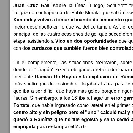
Juan Cruz Galli sobre la línea
. Luego, Schilereff 
latigazo a contrapierna de Pablo Morata que salió desv
Kimberley volvió a tomar el mando del encuentro gra
mejor desempeño en lo que va del certamen. Así, el exC
principal de las cuatro ocasiones de gol que sucedieron 
etapa, asistiendo a
Vico en dos oportunidades
que q
con d
os zurdazos que también fueron bien controla
En el complemento, las situaciones mermaron, sobre
donde el "Dragón" se vio obligado a retroceder para 
mediante
Damián De Hoyos y la explosión de Ramír
más suelto que de costumbre, llegaba al área para ter
que iba a ser difícil que haya más goles porque ningu
fisuras. Sin embargo, a los 16' iba a llegar un
error gar
Fortete
, que había ingresado como lateral en el primer 
centro alto y sin peligro pero el "uno" calculó mal y 
quedó a Ramírez que no fue egoísta y se la cedió 
empujarla para estampar el 2 a 0
.