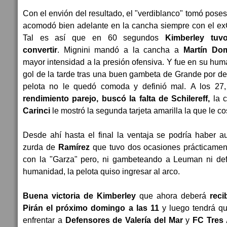
Con el envión del resultado, el "verdiblanco" tomó poses
acomodó bien adelante en la cancha siempre con el ex
Tal es así que en 60 segundos
Kimberley tuvo
convertir
. Mignini mandó a la cancha a
Martín Do
mayor intensidad a la presión ofensiva. Y fue en su hum
gol de la tarde tras una buen gambeta de Grande por der
pelota no le quedó comoda y definió mal. A los 27
rendimiento parejo, buscó la falta de Schilereff,
la 
Carinci
le mostró la segunda tarjeta amarilla la que le co
Desde ahí hasta el final la ventaja se podría haber 
zurda de
Ramírez
que tuvo dos ocasiones prácticament
con la "Garza" pero, ni gambeteando a Leuman ni de
humanidad, la pelota quiso ingresar al arco.
Buena victoria de Kimberley
que ahora deberá
reci
Pirán el próximo domingo a las 11
y luego tendrá qu
enfrentar a
Defensores de Valería del Mar
y
FC Tres 