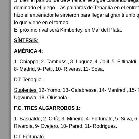
Si bien el partido fue de América, le sigue costando llega
dominado el juego. Las palabras de Tenaglia en el entre
hizo el entrenador le sirvieron para llegar al gran triunfo 
lo que viene en el torneo.
El próximo rival será Kimberley, en Mar del Plata.
SÍNTESIS:
AMÉRICA 4:
1- Chiappa; 2- Tambussi, 3- Luquez, 4- Jalil, 5- Fittipaldi,
8- Madrid, 9- Petti, 10- Riveras, 11- Sosa.
DT: Tenaglia.
Suplentes:
12- Yorno, 13- Calabresse, 14- Manfredi, 15- R
Ugwunwa, 18- Olushola.
F.C. TRES ALGARROBOS 1:
1- Basualdo; 2- Ortíz, 3- Mineiro, 4- Fortunato, 5- Silva, 
Rivarola, 9- Ovejero, 10- Pared, 11- Rodríguez.
DT: Fortunato.