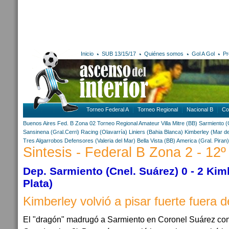
Inicio
SUB 13/15/17
Quiénes somos
Gol A Gol
Pr
Torneo Federal A
Torneo Regional
Nacional B
Co
Buenos Aires
Fed. B Zona 02
Torneo Regional Amateur
Villa Mitre (BB)
Sarmiento (
Sansinena (Gral.Cerri)
Racing (Olavarría)
Liniers (Bahia Blanca)
Kimberley (Mar de
Tres Algarrobos
Defensores (Valeria del Mar)
Bella Vista (BB)
America (Gral. Piran)
Sintesis - Federal B Zona 2 - 12º
Dep. Sarmiento (Cnel. Suárez) 0 - 2 Kim
Plata)
Kimberley volvió a pisar fuerte fuera 
El "dragón" madrugó a Sarmiento en Coronel Suárez con