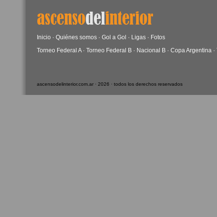
Inicio
·
Quiénes somos
·
Gol a Gol
·
Ligas
·
Fotos
Torneo Federal A
·
Torneo Federal B
·
Nacional B
·
Copa Argentina
·
ascensodelinterior.com.ar · 2026 · todos los derechos reservados