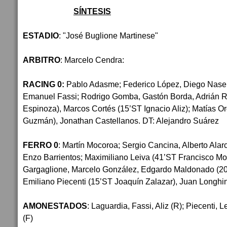
SÍNTESIS
ESTADIO
: "José Buglione Martinese"
ARBITRO
: Marcelo Cendra:
RACING 0:
Pablo Adasme; Federico López, Diego Nasell
Emanuel Fassi; Rodrigo Gomba, Gastón Borda, Adrián 
Espinoza), Marcos Cortés (15’ST Ignacio Aliz); Matías Or
Guzmán), Jonathan Castellanos. DT: Alejandro Suárez
FERRO 0
: Martín Mocoroa; Sergio Cancina, Alberto Alar
Enzo Barrientos; Maximiliano Leiva (41’ST Francisco Mo
Gargaglione, Marcelo González, Edgardo Maldonado (20’
Emiliano Piecenti (15’ST Joaquín Zalazar), Juan Longhini
AMONESTADOS
: Laguardia, Fassi, Aliz (R); Piecenti,
(F)