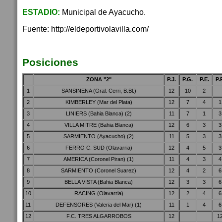
ESTADIO:
Municipal de Ayacucho.
Fuente: http://eldeportivolavilla.com/
Posiciones
ZONA "2"
P.J.
P.G.
P.E.
P.
1
SANSINENA (Gral. Cerri, B.Bl.)
12
10
2
2
KIMBERLEY (Mar del Plata)
12
7
4
1
3
LINIERS (Bahia Blanca) (2)
11
7
1
3
4
VILLA MITRE (Bahia Blanca)
12
6
3
3
5
SARMIENTO (Ayacucho) (2)
11
5
3
3
6
FERRO C. SUD (Olavarria)
12
4
5
3
7
AMERICA (Coronel Piran) (1)
11
4
3
4
8
SARMIENTO (Coronel Suarez)
12
4
2
6
9
BELLA VISTA (Bahia Blanca)
12
3
3
6
10
RACING (Olavarria)
12
2
4
6
11
DEFENSORES (Valeria del Mar) (1)
11
1
4
6
12
F.C. TRES ALGARROBOS
12
1