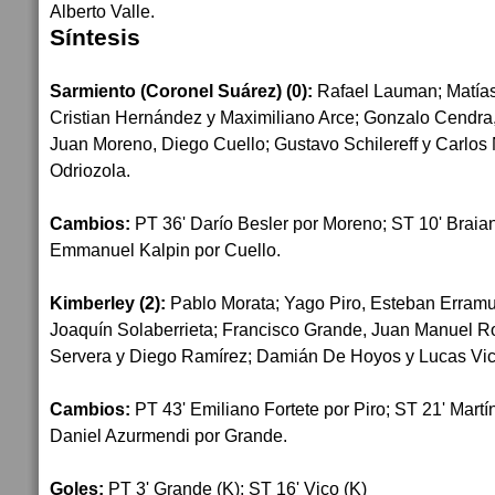
Alberto Valle.
Síntesis
Sarmiento (Coronel Suárez) (0):
Rafael Lauman; Matías
Cristian Hernández y Maximiliano Arce; Gonzalo Cendra
Juan Moreno, Diego Cuello; Gustavo Schilereff y Carlos 
Odriozola.
Cambios:
PT 36' Darío Besler por Moreno; ST 10' Braian
Emmanuel Kalpin por Cuello.
Kimberley (2):
Pablo Morata; Yago Piro, Esteban Erramu
Joaquín Solaberrieta; Francisco Grande, Juan Manuel R
Servera y Diego Ramírez; Damián De Hoyos y Lucas Vi
Cambios:
PT 43' Emiliano Fortete por Piro; ST 21' Mart
Daniel Azurmendi por Grande.
Goles:
PT 3' Grande (K); ST 16' Vico (K)