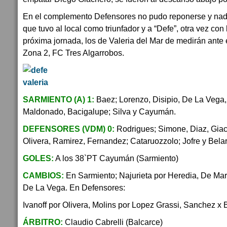
En el complemento Defensores no pudo reponerse y nada
que tuvo al local como triunfador y a “Defe”, otra vez con
próxima jornada, los de Valeria del Mar de medirán ante el
Zona 2, FC Tres Algarrobos.
SARMIENTO (A) 1:
Baez; Lorenzo, Disipio, De La Vega,
Maldonado, Bacigalupe; Silva y Cayumán.
DEFENSORES (VDM) 0:
Rodrigues; Simone, Diaz, Giac
Olivera, Ramirez, Fernandez; Cataruozzolo; Jofre y Belar
GOLES:
A los 38`PT Cayumán (Sarmiento)
CAMBIOS:
En Sarmiento; Najurieta por Heredia, De Mart
De La Vega. En Defensores:
Ivanoff por Olivera, Molins por Lopez Grassi, Sanchez x 
ÁRBITRO:
Claudio Cabrelli (Balcarce)