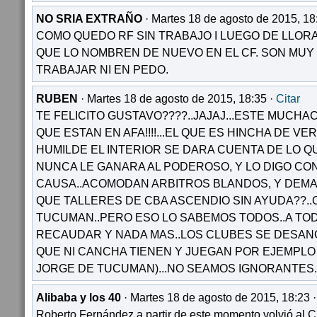
NO SRIA EXTRAÑO
· Martes 18 de agosto de 2015, 18
COMO QUEDO RF SIN TRABAJO I LUEGO DE LLOR
QUE LO NOMBREN DE NUEVO EN EL CF. SON MU
TRABAJAR NI EN PEDO.
RUBEN
· Martes 18 de agosto de 2015, 18:35 ·
Citar
TE FELICITO GUSTAVO????..JAJAJ...ESTE MUCHA
QUE ESTAN EN AFA!!!!...EL QUE ES HINCHA DE V
HUMILDE EL INTERIOR SE DARA CUENTA DE LO QU
NUNCA LE GANARA AL PODEROSO, Y LO DIGO CO
CAUSA..ACOMODAN ARBITROS BLANDOS, Y DEMAS.
QUE TALLERES DE CBA ASCENDIO SIN AYUDA??..
TUCUMAN..PERO ESO LO SABEMOS TODOS..A TO
RECAUDAR Y NADA MAS..LOS CLUBES SE DESAN
QUE NI CANCHA TIENEN Y JUEGAN POR EJEMPLO 
JORGE DE TUCUMAN)...NO SEAMOS IGNORANTES.
Alibaba y los 40
· Martes 18 de agosto de 2015, 18:23 
Roberto Fernández a partir de este momento volvió al C