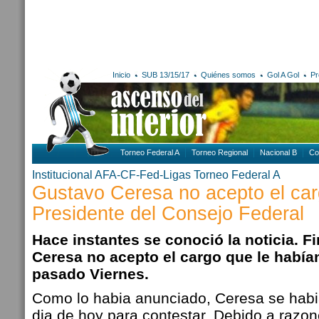
Inicio
SUB 13/15/17
Quiénes somos
Gol A Gol
Pr
Torneo Federal A
Torneo Regional
Nacional B
Co
Institucional AFA-CF-Fed-Ligas
Torneo Federal A
Gustavo Ceresa no acepto el ca
Presidente del Consejo Federal
Hace instantes se conoció la noticia. 
Ceresa no acepto el cargo que le habían
pasado Viernes.
Como lo habia anunciado, Ceresa se habi
dia de hoy para contestar. Debido a razo