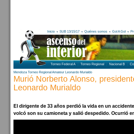
Inicio
SUB 13/15/17
Quiénes somos
Gol A Gol
Pr
Torneo Federal A
Torneo Regional
Nacional B
Co
Mendoza
Torneo Regional Amateur
Leonardo Murialdo
Murió Norberto Alonso, president
Leonardo Murialdo
El dirigente de 33 años perdió la vida en un accident
volcó son su camioneta y salió despedido. Ocurrió en