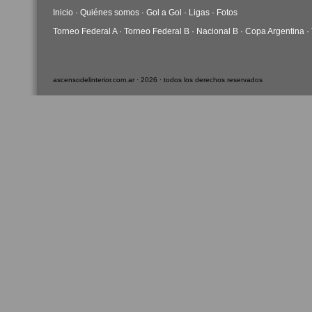
Inicio
·
Quiénes somos
·
Gol a Gol
·
Ligas
·
Fotos
Torneo Federal A
·
Torneo Federal B
·
Nacional B
·
Copa Argentina
·
ascensodelinterior.com.ar · 2026 · todos los derechos reservados