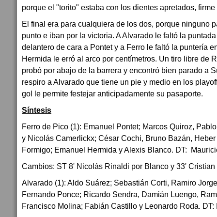
porque el "torito" estaba con los dientes apretados, firme
El final era para cualquiera de los dos, porque ninguno 
punto e iban por la victoria. A Alvarado le faltó la puntada
delantero de cara a Pontet y a Ferro le faltó la puntería
Hermida le erró al arco por centímetros. Un tiro libre de Ri
probó por abajo de la barrera y encontró bien parado a Suá
respiro a Alvarado que tiene un pie y medio en los playof
gol le permite festejar anticipadamente su pasaporte.
Síntesis
Ferro de Pico (1): Emanuel Pontet; Marcos Quiroz, Pabl
y Nicolás Camerlickx; César Cochi, Bruno Bazán, Heber
Formigo; Emanuel Hermida y Alexis Blanco. DT: Mauricio
Cambios: ST 8' Nicolás Rinaldi por Blanco y 33' Cristia
Alvarado (1): Aldo Suárez; Sebastián Corti, Ramiro Jorg
Fernando Ponce; Ricardo Sendra, Damián Luengo, Ram
Francisco Molina; Fabián Castillo y Leonardo Roda. DT: D