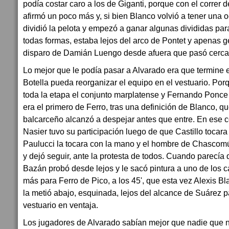
podía costar caro a los de Giganti, porque con el correr 
afirmó un poco más y, si bien Blanco volvió a tener una oc
dividió la pelota y empezó a ganar algunas divididas para
todas formas, estaba lejos del arco de Pontet y apenas 
disparo de Damián Luengo desde afuera que pasó cerca
Lo mejor que le podía pasar a Alvarado era que termine e
Botella pueda reorganizar el equipo en el vestuario. Por
toda la etapa el conjunto marplatense y Fernando Ponce 
era el primero de Ferro, tras una definición de Blanco, q
balcarceño alcanzó a despejar antes que entre. En ese co
Nasier tuvo su participación luego de que Castillo tocara 
Paulucci la tocara con la mano y el hombre de Chascom
y dejó seguir, ante la protesta de todos. Cuando parecía 
Bazán probó desde lejos y le sacó pintura a uno de los 
más para Ferro de Pico, a los 45', que esta vez Alexis B
la metió abajo, esquinada, lejos del alcance de Suárez pa
vestuario en ventaja.
Los jugadores de Alvarado sabían mejor que nadie que 