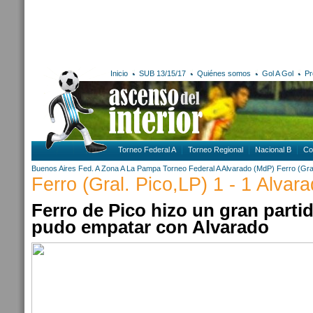
Inicio
SUB 13/15/17
Quiénes somos
Gol A Gol
Pr
Torneo Federal A
Torneo Regional
Nacional B
Co
Buenos Aires
Fed. A Zona A
La Pampa
Torneo Federal A
Alvarado (MdP)
Ferro (Gra
Ferro (Gral. Pico,LP) 1 - 1 Alvar
Ferro de Pico hizo un gran parti
pudo empatar con Alvarado