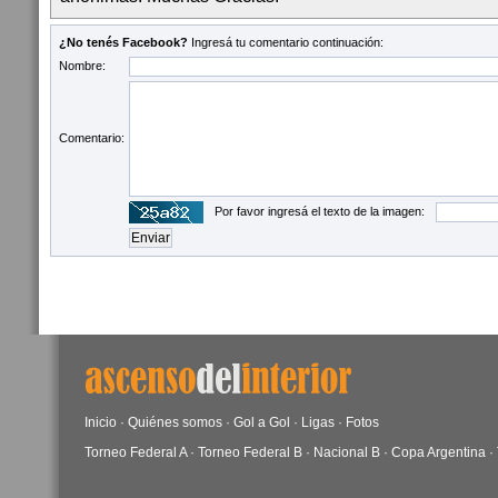
¿No tenés Facebook?
Ingresá tu comentario continuación:
Nombre:
Comentario:
Por favor ingresá el texto de la imagen:
Inicio
·
Quiénes somos
·
Gol a Gol
·
Ligas
·
Fotos
Torneo Federal A
·
Torneo Federal B
·
Nacional B
·
Copa Argentina
·