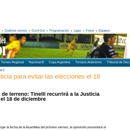
Quiénes somos
Gol A Gol
Programación
Ligas
Fotos
Equipos
Torneo Regional
Nacional B
Copa Argentina
Torneos Anteriores
Tribunal de Disci
al C
usticia para evitar las elecciones el 18
e terreno: Tinelli recurrirá a la Justicia
 el 18 de diciembre
rgar la fecha de la Asamblea del próximo viernes, la oposición presentará el