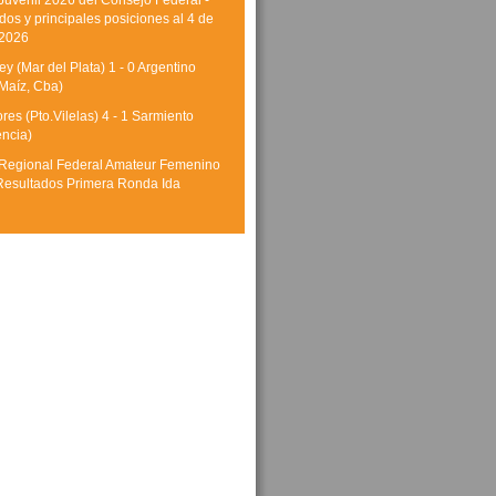
Juvenil 2026 del Consejo Federal -
dos y principales posiciones al 4 de
 2026
y (Mar del Plata) 1 - 0 Argentino
Maíz, Cba)
res (Pto.Vilelas) 4 - 1 Sarmiento
encia)
Regional Federal Amateur Femenino
Resultados Primera Ronda Ida