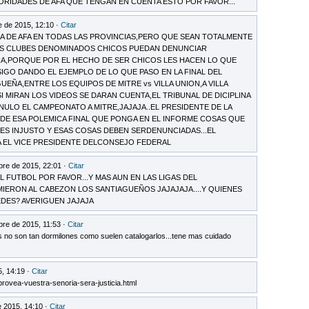
TORIDADES DE AFA QUE TENGAN EN CUENTA ESTO POR FAVOR...
e de 2015, 12:10 ·
Citar
A DE AFA EN TODAS LAS PROVINCIAS,PERO QUE SEAN TOTALMENTE
 LOS CLUBES DENOMINADOS CHICOS PUEDAN DENUNCIAR
A,PORQUE POR EL HECHO DE SER CHICOS LES HACEN LO QUE
IGO DANDO EL EJEMPLO DE LO QUE PASO EN LA FINAL DEL
EÑA,ENTRE LOS EQUIPOS DE MITRE vs VILLA UNION,A VILLA
 MIRAN LOS VIDEOS SE DARAN CUENTA,EL TRIBUNAL DE DICIPLINA
NULO EL CAMPEONATO A MITRE,JAJAJA..EL PRESIDENTE DE LA
 DE ESA POLEMICA FINAL QUE PONGA EN EL INFORME COSAS QUE
ES INJUSTO Y ESAS COSAS DEBEN SERDENUNCIADAS...EL
 EL VICE PRESIDENTE DELCONSEJO FEDERAL
bre de 2015, 22:01 ·
Citar
 FUTBOL POR FAVOR...Y MAS AUN EN LAS LIGAS DEL
RMIERON AL CABEZON LOS SANTIAGUEÑOS JAJAJAJA....Y QUIENES
DES? AVERIGUEN JAJAJA
bre de 2015, 11:53 ·
Citar
s no son tan dormilones como suelen catalogarlos...tene mas cuidado
, 14:19 ·
Citar
provea-vuestra-senoria-sera-justicia.html
 2015, 14:10 ·
Citar