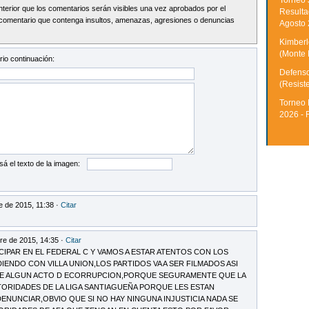
Torneo 
Interior que los comentarios serán visibles una vez aprobados por el
Resulta
comentario que contenga insultos, amenazas, agresiones o denuncias
Agosto
Kimberle
(Monte 
io continuación:
Defenso
(Resist
Torneo 
2026 - 
sá el texto de la imagen:
e de 2015, 11:38 ·
Citar
re de 2015, 14:35 ·
Citar
ICIPAR EN EL FEDERAL C Y VAMOS A ESTAR ATENTOS CON LOS
IENDO CON VILLA UNION,LOS PARTIDOS VA A SER FILMADOS ASI
STE ALGUN ACTO D ECORRUPCION,PORQUE SEGURAMENTE QUE LA
TORIDADES DE LA LIGA SANTIAGUEÑA PORQUE LES ESTAN
ENUNCIAR,OBVIO QUE SI NO HAY NINGUNA INJUSTICIA NADA SE