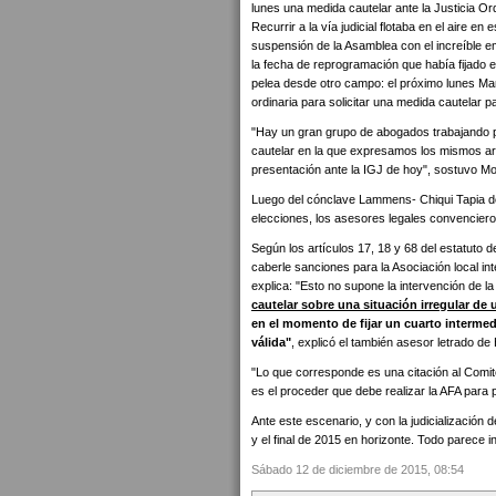
lunes una medida cautelar ante la Justicia Or
Recurrir a la vía judicial flotaba en el aire e
suspensión de la Asamblea con el increíble em
la fecha de reprogramación que había fijado e
pelea desde otro campo: el próximo lunes Mart
ordinaria para solicitar una medida cautelar p
"Hay un gran grupo de abogados trabajando 
cautelar en la que expresamos los mismos arg
presentación ante la IGJ de hoy", sostuvo M
Luego del cónclave Lammens- Chiqui Tapia de
elecciones, los asesores legales convencieron
Según los artículos 17, 18 y 68 del estatuto d
caberle sanciones para la Asociación local in
explica: "Esto no supone la intervención de la 
cautelar sobre una situación irregular d
en el momento de fijar un cuarto interme
válida"
, explicó el también asesor letrado de 
"Lo que corresponde es una citación al Comit
es el proceder que debe realizar la AFA para 
Ante este escenario, y con la judicialización
y el final de 2015 en horizonte. Todo parece i
Sábado 12 de diciembre de 2015, 08:54