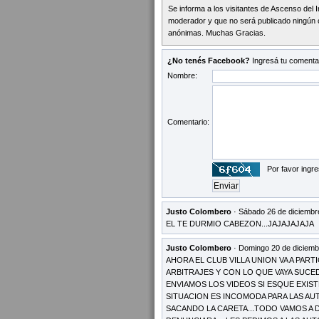
Se informa a los visitantes de Ascenso del 
moderador y que no será publicado ningún 
anónimas. Muchas Gracias.
¿No tenés Facebook?
Ingresá tu comentar
Nombre:
Comentario:
Por favor ingre
Justo Colombero
· Sábado 26 de diciembr
EL TE DURMIO CABEZON...JAJAJAJAJA
Justo Colombero
· Domingo 20 de diciemb
AHORA EL CLUB VILLA UNION VA A PART
ARBITRAJES Y CON LO QUE VAYA SUCED
ENVIAMOS LOS VIDEOS SI ESQUE EXI
SITUACION ES INCOMODA PARA LAS AU
SACANDO LA CARETA...TODO VAMOS A D