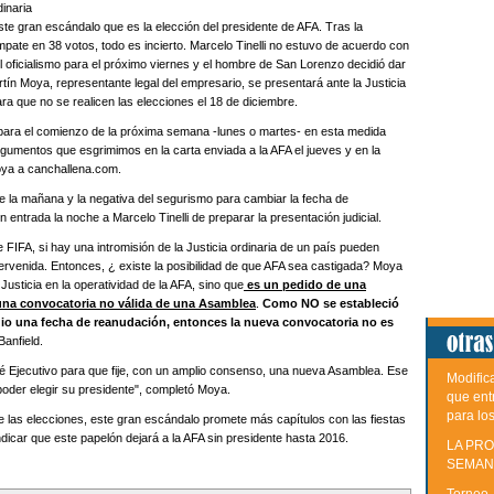
dinaria
n este gran escándalo que es la elección del presidente de AFA. Tras la
pate en 38 votos, todo es incierto. Marcelo Tinelli no estuvo de acuerdo con
l oficialismo para el próximo viernes y el hombre de San Lorenzo decidió dar
ín Moya, representante legal del empresario, se presentará ante la Justicia
ara que no se realicen las elecciones el 18 de diciembre.
para el comienzo de la próxima semana -lunes o martes- en esta medida
umentos que esgrimimos en la carta enviada a la AFA el jueves y en la
oya a canchallena.com.
 la mañana y la negativa del segurismo para cambiar la fecha de
 entrada la noche a Marcelo Tinelli de preparar la presentación judicial.
e FIFA, si hay una intromisión de la Justicia ordinaria de un país pueden
tervenida. Entonces, ¿ existe la posibilidad de que AFA sea castigada? Moya
Justicia en la operatividad de la AFA, sino que
es un pedido de una
e una convocatoria no válida de una Asamblea
.
Como NO se estableció
dio una fecha de reanudación, entonces la nueva convocatoria no es
Banfield.
é Ejecutivo para que fije, con un amplio consenso, una nueva Asamblea. Ese
Modific
poder elegir su presidente", completó Moya.
que ent
para lo
 de las elecciones, este gran escándalo promete más capítulos con las fiestas
ndicar que este papelón dejará a la AFA sin presidente hasta 2016.
LA PRO
SEMAN