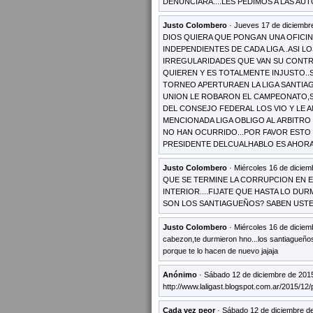
DENUNCIARA....LES PEDIMOS A LAS AU
Justo Colombero
· Jueves 17 de diciembr
DIOS QUIERA QUE PONGAN UNA OFICIN
INDEPENDIENTES DE CADA LIGA..ASI
IRREGULARIDADES QUE VAN SU CONTR
QUIEREN Y ES TOTALMENTE INJUSTO..S
TORNEO APERTURAEN LA LIGA SANTIAGU
UNION LE ROBARON EL CAMPEONATO,SI
DEL CONSEJO FEDERAL LOS VIO Y LE A
MENCIONADA LIGA OBLIGO AL ARBITRO
NO HAN OCURRIDO...POR FAVOR ESTO 
PRESIDENTE DELCUALHABLO ES AHORA
Justo Colombero
· Miércoles 16 de diciem
QUE SE TERMINE LA CORRUPCION EN EL
INTERIOR....FIJATE QUE HASTA LO DU
SON LOS SANTIAGUEÑOS? SABEN USTE
Justo Colombero
· Miércoles 16 de diciem
cabezon,te durmieron hno...los santiagueño
porque te lo hacen de nuevo jajaja
Anónimo
· Sábado 12 de diciembre de 2015
http://www.laligast.blogspot.com.ar/2015/12/
Cada vez peor
· Sábado 12 de diciembre de