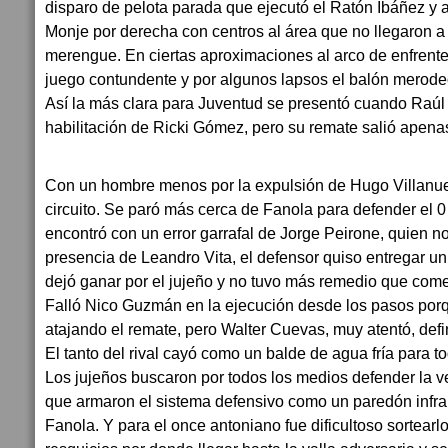
disparo de pelota parada que ejecutó el Ratón Ibáñez y 
Monje por derecha con centros al área que no llegaron a i
merengue. En ciertas aproximaciones al arco de enfrente
juego contundente y por algunos lapsos el balón merode
Así la más clara para Juventud se presentó cuando Raúl 
habilitación de Ricki Gómez, pero su remate salió apena
Con un hombre menos por la expulsión de Hugo Villanue
circuito. Se paró más cerca de Fanola para defender el 0 
encontró con un error garrafal de Jorge Peirone, quien no
presencia de Leandro Vita, el defensor quiso entregar u
dejó ganar por el jujeño y no tuvo más remedio que comet
Falló Nico Guzmán en la ejecución desde los pasos porq
atajando el remate, pero Walter Cuevas, muy atentó, defin
El tanto del rival cayó como un balde de agua fría para t
Los jujeños buscaron por todos los medios defender la ven
que armaron el sistema defensivo como un paredón infr
Fanola. Y para el once antoniano fue dificultoso sortear