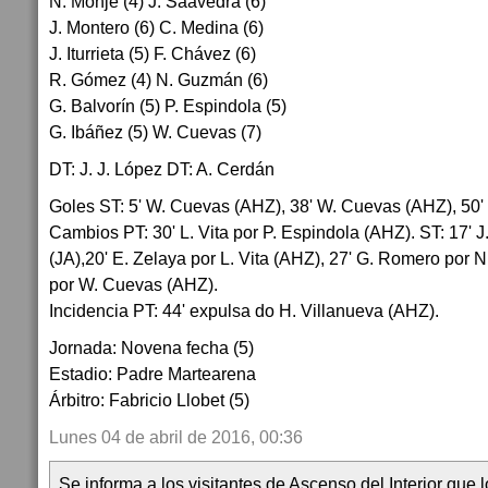
N. Monje (4) J. Saavedra (6)
J. Montero (6) C. Medina (6)
J. Iturrieta (5) F. Chávez (6)
R. Gómez (4) N. Guzmán (6)
G. Balvorín (5) P. Espindola (5)
G. Ibáñez (5) W. Cuevas (7)
DT: J. J. López DT: A. Cerdán
Goles ST: 5' W. Cuevas (AHZ), 38' W. Cuevas (AHZ), 50' 
Cambios PT: 30' L. Vita por P. Espindola (AHZ). ST: 17' J.
(JA),20' E. Zelaya por L. Vita (AHZ), 27' G. Romero por N
por W. Cuevas (AHZ).
Incidencia PT: 44' expulsa do H. Villanueva (AHZ).
Jornada: Novena fecha (5)
Estadio: Padre Martearena
Árbitro: Fabricio Llobet (5)
Lunes 04 de abril de 2016, 00:36
Se informa a los visitantes de Ascenso del Interior que