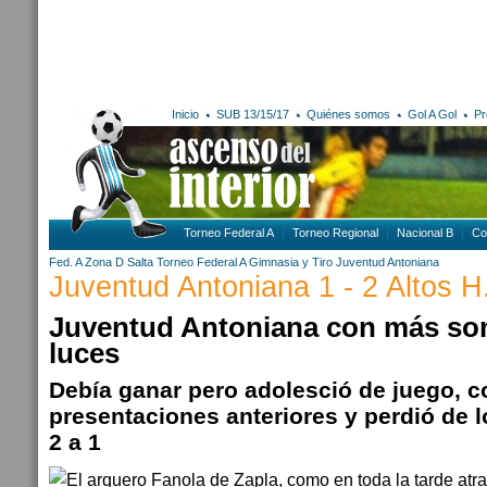
Inicio
SUB 13/15/17
Quiénes somos
Gol A Gol
Pr
Torneo Federal A
Torneo Regional
Nacional B
Co
Fed. A Zona D
Salta
Torneo Federal A
Gimnasia y Tiro
Juventud Antoniana
Juventud Antoniana 1 - 2 Altos H.
Juventud Antoniana con más so
luces
Debía ganar pero adolesció de juego, 
presentaciones anteriores y perdió de l
2 a 1