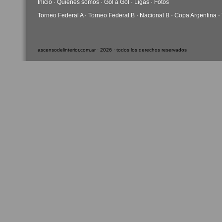
Inicio
·
Quiénes somos
·
Gol a Gol
·
Ligas
·
Fotos
Torneo Federal A
·
Torneo Federal B
·
Nacional B
·
Copa Argentina
·
ascensodelinterior.com.ar · 2026 · todos los derechos reservados