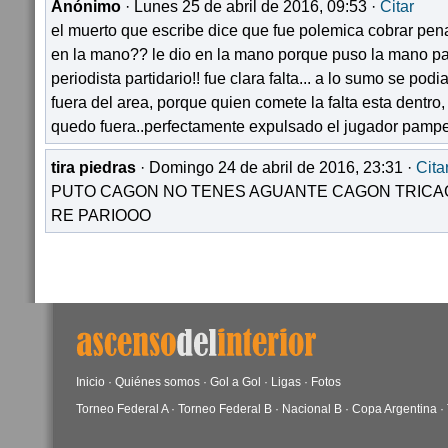
Anónimo
· Lunes 25 de abril de 2016, 09:53 ·
Citar
el muerto que escribe dice que fue polemica cobrar pena
en la mano?? le dio en la mano porque puso la mano par
periodista partidario!! fue clara falta... a lo sumo se podia
fuera del area, porque quien comete la falta esta dentro
quedo fuera..perfectamente expulsado el jugador pamp
tira piedras
· Domingo 24 de abril de 2016, 23:31 ·
Cita
PUTO CAGON NO TENES AGUANTE CAGON TRICAGO
RE PARIOOO
Inicio
·
Quiénes somos
·
Gol a Gol
·
Ligas
·
Fotos
Torneo Federal A
·
Torneo Federal B
·
Nacional B
·
Copa Argentina
·