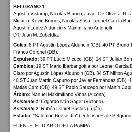
BELGRANO 1:
Agustín Vistarop; Nicolás Bianco, Javier De Olivera, Ric
Micucci; Kevin Bornes, Nicolás Sosa, Leonel García Ba
Agustín López Alduncín y Maximiliano Antonelli.
DT: Juan M. Zubeldía.
Goles:
8 PT Agustín López Alduncín (GB), 40 PT Bruno To
Franco Coronel (DB).
Expulsado:
39 PT Lucio Micucci (GB), 14 ST Julián Bon
Cambios:
19 ST Mario Ibarbangoitía por Leonel García 
Claro por Agustín López Alduncín (GB), 34 ST Milton Agu
40 ST Juan Martín Capurro por Javier Fernández (DB), 
Matías Caro (DB), 49 ST Pablo Saucedo por Martín Capu
Árbitro:
Nahuel Maximiliano Viñas (Alcorta).
Asistente 1:
Edgardo Iván Sager (Victoria).
Asistente 2:
Rubén Daniel Bustos (Luján).
Estadio:
"Salomón Boeseldín" (Defensores de Belgrano
FUENTE: EL DIARIO DE LA PAMPA.