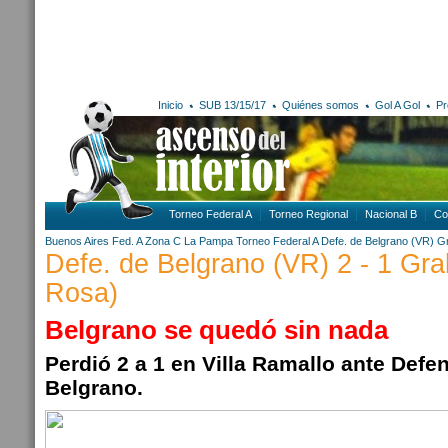
Inicio
SUB 13/15/17
Quiénes somos
Gol A Gol
Pr
Torneo Federal A
Torneo Regional
Nacional B
Co
Buenos Aires
Fed. A Zona C
La Pampa
Torneo Federal A
Defe. de Belgrano (VR)
Gr
Defe. de Belgrano (VR) 2 - 1 Gral
Rosa)
Belgrano se quedó sin nada
Perdió 2 a 1 en Villa Ramallo ante Defe
Belgrano.