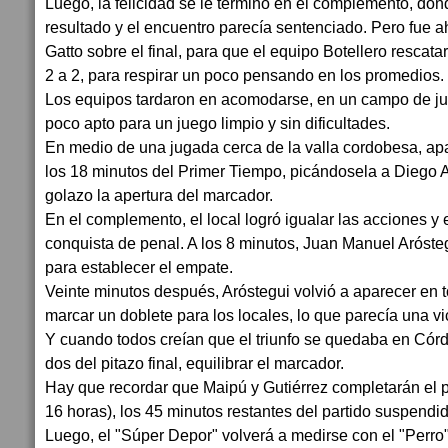
Luego, la felicidad se le terminó en el complemento, dond
resultado y el encuentro parecía sentenciado. Pero fue 
Gatto sobre el final, para que el equipo Botellero rescat
2 a 2, para respirar un poco pensando en los promedios.
Los equipos tardaron en acomodarse, en un campo de j
poco apto para un juego limpio y sin dificultades.
En medio de una jugada cerca de la valla cordobesa, ap
los 18 minutos del Primer Tiempo, picándosela a Diego 
golazo la apertura del marcador.
En el complemento, el local logró igualar las acciones y 
conquista de penal. A los 8 minutos, Juan Manuel Arósteg
para establecer el empate.
Veinte minutos después, Aróstegui volvió a aparecer en 
marcar un doblete para los locales, lo que parecía una v
Y cuando todos creían que el triunfo se quedaba en Córd
dos del pitazo final, equilibrar el marcador.
Hay que recordar que Maipú y Gutiérrez completarán el 
16 horas), los 45 minutos restantes del partido suspendi
Luego, el "Súper Depor" volverá a medirse con el "Perro"