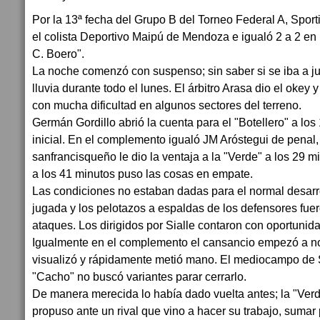
Por la 13ª fecha del Grupo B del Torneo Federal A, Spor
el colista Deportivo Maipú de Mendoza e igualó 2 a 2 en
C. Boero".
La noche comenzó con suspenso; sin saber si se iba a ju
lluvia durante todo el lunes. El árbitro Arasa dio el okey 
con mucha dificultad en algunos sectores del terreno.
Germán Gordillo abrió la cuenta para el "Botellero" a los
inicial. En el complemento igualó JM Aróstegui de penal,
sanfrancisqueño le dio la ventaja a la "Verde" a los 29 m
a los 41 minutos puso las cosas en empate.
Las condiciones no estaban dadas para el normal desarr
jugada y los pelotazos a espaldas de los defensores fuer
ataques. Los dirigidos por Sialle contaron con oportunida
Igualmente en el complemento el cansancio empezó a not
visualizó y rápidamente metió mano. El mediocampo de 
"Cacho" no buscó variantes parar cerrarlo.
De manera merecida lo había dado vuelta antes; la "Verd
propuso ante un rival que vino a hacer su trabajo, sumar 