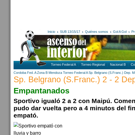
Inicio
SUB 13/15/17
Quiénes somos
Gol A Gol
Pr
Torneo Federal A
Torneo Regional
Nacional B
Co
Cordoba
Fed. A Zona B
Mendoza
Torneo Federal A
Sp. Belgrano (S.Franc.)
Dep. M
Sp. Belgrano (S.Franc.) 2 - 2 De
Empantanados
Sportivo igualó 2 a 2 con Maipú. Comen
pudo dar vuelta pero a 4 minutos del fi
empató.