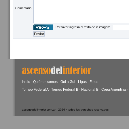
Comentario:
Por favor ingresá el texto de la imagen:
Inicio
·
Quiénes somos
·
Gol a Gol
·
Ligas
·
Fotos
Torneo Federal A
·
Torneo Federal B
·
Nacional B
·
Copa Argentina
·
ascensodelinterior.com.ar · 2026 · todos los derechos reservados