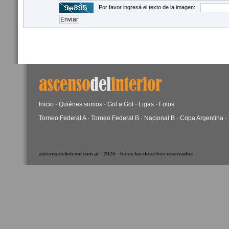
Por favor ingresá el texto de la imagen:
Inicio
·
Quiénes somos
·
Gol a Gol
·
Ligas
·
Fotos
Torneo Federal A
·
Torneo Federal B
·
Nacional B
·
Copa Argentina
·
ascensodelinterior.com.ar · 2026 · todos los derechos reservados