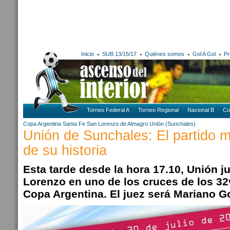
Inicio
SUB 13/15/17
Quiénes somos
Gol A Gol
Pr
Torneo Federal A
Torneo Regional
Nacional B
Co
Copa Argentina
Santa Fe
San Lorenzo de Almagro
Unión (Sunchales)
Unión de Sunchales: El partido 
de su historia
Esta tarde desde la hora 17.10, Unión 
Lorenzo en uno de los cruces de los 32
Copa Argentina. El juez será Mariano G