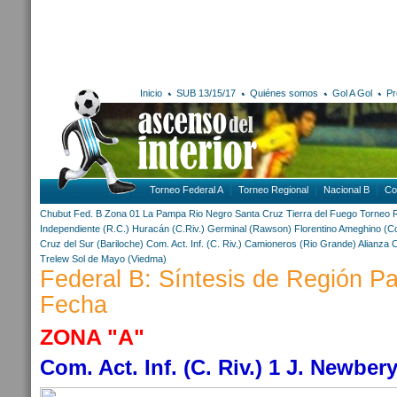
Inicio
SUB 13/15/17
Quiénes somos
Gol A Gol
Pr
Torneo Federal A
Torneo Regional
Nacional B
Co
Chubut
Fed. B Zona 01
La Pampa
Rio Negro
Santa Cruz
Tierra del Fuego
Torneo 
Independiente (R.C.)
Huracán (C.Riv.)
Germinal (Rawson)
Florentino Ameghino (Co
Cruz del Sur (Bariloche)
Com. Act. Inf. (C. Riv.)
Camioneros (Rio Grande)
Alianza 
Trelew
Sol de Mayo (Viedma)
Federal B: Síntesis de Región Pa
Fecha
ZONA "A"
Com. Act. Inf. (C. Riv.) 1 J. Newbery