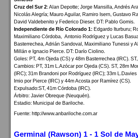
Cruz del Sur 2
: Alan Depotte; Jorge Mansilla, Andrés Ar
Nicolás Alegría; Mauro Aguilar, Ramiro Isern, Gustavo R
David Valdebenito y Federico Dieser. DT: Pablo Gomis.
Independiente de Río Colorado 1:
Edgardo Iturburu; Ro
Maximiliano Córdoba, Antonio Rodríguez y Lucas Basua
Basterrechea, Adrián Sandoval, Maximiliano Tunessi y A
Millán e Ignacio Pierce. DT: Darío Ciolino.
Goles: PT, 4m Ojeda (CS) y 48m Basterrechea (IRC). ST
Cambios: PT, 31m L.Azócar por Ojeda (CS). ST, 28m Mon
(IRC); 31m Brandoni por Rodríguez (IRC); 33m L.Davies
Imio por Pierce (IRC) y 44m Acosta por Ramírez (CS).
Expulsado:ST, 41m Córdoba (IRC).
Árbitro: Javier Obreque (Neuquén).
Estadio: Municipal de Bariloche.
Fuente: http://www.anbariloche.com.ar
Germinal (Rawson) 1 - 1 Sol de Ma