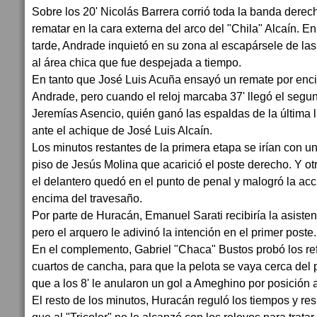
Sobre los 20' Nicolás Barrera corrió toda la banda derech
rematar en la cara externa del arco del "Chila" Alcaín. 
tarde, Andrade inquietó en su zona al escapársele de la
al área chica que fue despejada a tiempo.
En tanto que José Luis Acuña ensayó un remate por enci
Andrade, pero cuando el reloj marcaba 37' llegó el segun
Jeremías Asencio, quién ganó las espaldas de la última 
ante el achique de José Luis Alcaín.
Los minutos restantes de la primera etapa se irían con u
piso de Jesús Molina que acarició el poste derecho. Y o
el delantero quedó en el punto de penal y malogró la acc
encima del travesaño.
Por parte de Huracán, Emanuel Sarati recibiría la asisten
pero el arquero le adivinó la intención en el primer poste.
En el complemento, Gabriel "Chaca" Bustos probó los ref
cuartos de cancha, para que la pelota se vaya cerca del 
que a los 8' le anularon un gol a Ameghino por posición 
El resto de los minutos, Huracán reguló los tiempos y re