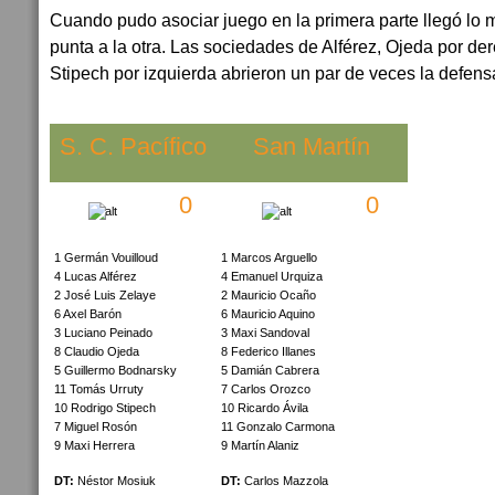
Cuando pudo asociar juego en la primera parte llegó lo 
punta a la otra. Las sociedades de Alférez, Ojeda por de
Stipech por izquierda abrieron un par de veces la defen
S. C. Pacífico
San Martín
0
0
1 Germán Vouilloud
1 Marcos Arguello
4 Lucas Alférez
4 Emanuel Urquiza
2 José Luis Zelaye
2 Mauricio Ocaño
6 Axel Barón
6 Mauricio Aquino
3 Luciano Peinado
3 Maxi Sandoval
8 Claudio Ojeda
8 Federico Illanes
5 Guillermo Bodnarsky
5 Damián Cabrera
11 Tomás Urruty
7 Carlos Orozco
10 Rodrigo Stipech
10 Ricardo Ávila
7 Miguel Rosón
11 Gonzalo Carmona
9 Maxi Herrera
9 Martín Alaniz
DT:
Néstor Mosiuk
DT:
Carlos Mazzola