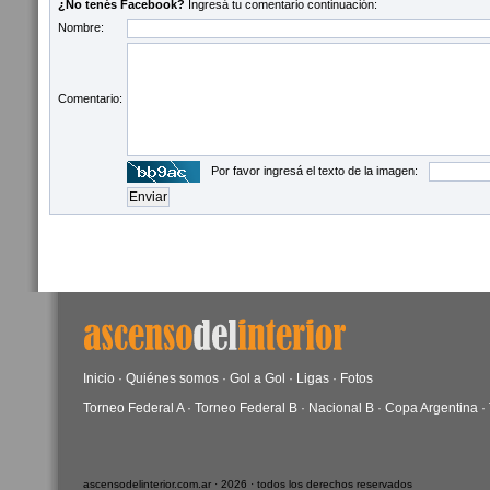
¿No tenés Facebook?
Ingresá tu comentario continuación:
Nombre:
Comentario:
Por favor ingresá el texto de la imagen:
Inicio
·
Quiénes somos
·
Gol a Gol
·
Ligas
·
Fotos
Torneo Federal A
·
Torneo Federal B
·
Nacional B
·
Copa Argentina
·
ascensodelinterior.com.ar · 2026 · todos los derechos reservados