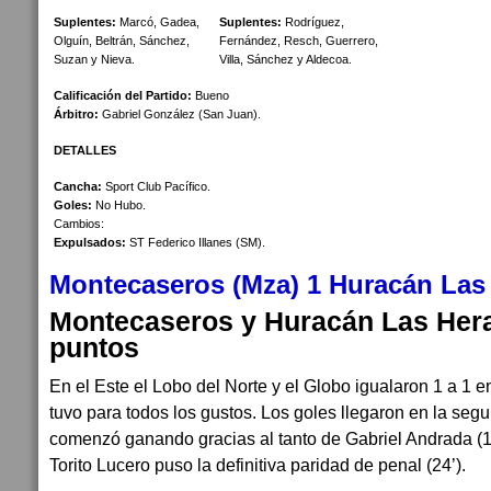
Suplentes:
Marcó, Gadea,
Suplentes:
Rodríguez,
Olguín, Beltrán, Sánchez,
Fernández, Resch, Guerrero,
Suzan y Nieva.
Villa, Sánchez y Aldecoa.
Calificación del Partido:
Bueno
Árbitro:
Gabriel González (San Juan).
DETALLES
Cancha:
Sport Club Pacífico.
Goles:
No Hubo.
Cambios:
Expulsados:
ST Federico Illanes (SM).
Montecaseros (Mza) 1 Huracán Las 
Montecaseros y Huracán Las Hera
puntos
En el Este el Lobo del Norte y el Globo igualaron 1 a 1 e
tuvo para todos los gustos. Los goles llegaron en la segun
comenzó ganando gracias al tanto de Gabriel Andrada (16
Torito Lucero puso la definitiva paridad de penal (24’).