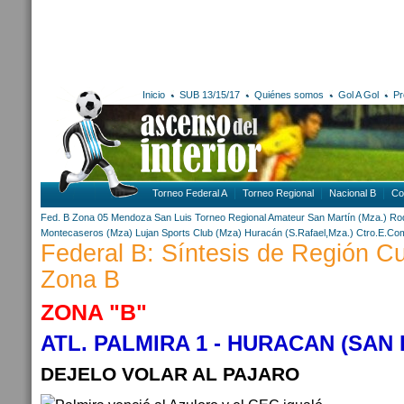
Inicio
SUB 13/15/17
Quiénes somos
Gol A Gol
Pr
Torneo Federal A
Torneo Regional
Nacional B
Co
Fed. B Zona 05
Mendoza
San Luis
Torneo Regional Amateur
San Martín (Mza.)
Ro
Montecaseros (Mza)
Lujan Sports Club (Mza)
Huracán (S.Rafael,Mza.)
Ctro.E.Co
Federal B: Síntesis de Región C
Zona B
ZONA "B"
ATL. PALMIRA 1 - HURACAN (SAN 
DEJELO VOLAR AL PAJARO