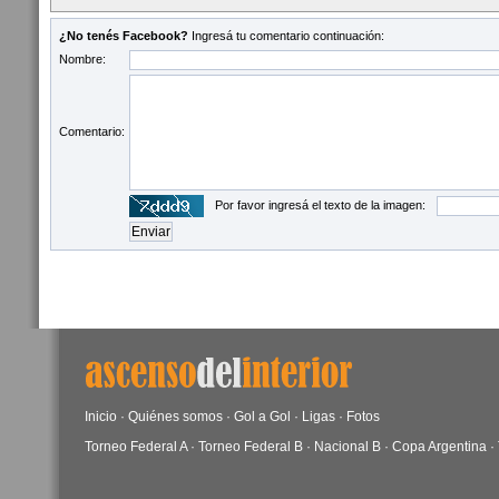
¿No tenés Facebook?
Ingresá tu comentario continuación:
Nombre:
Comentario:
Por favor ingresá el texto de la imagen:
Inicio
·
Quiénes somos
·
Gol a Gol
·
Ligas
·
Fotos
Torneo Federal A
·
Torneo Federal B
·
Nacional B
·
Copa Argentina
·