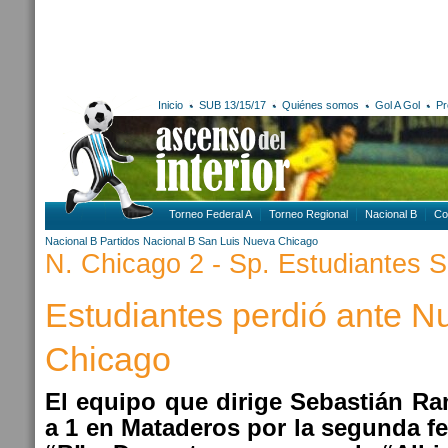
Inicio
SUB 13/15/17
Quiénes somos
Gol A Gol
Pr
Torneo Federal A
Torneo Regional
Nacional B
Co
Nacional B
Partidos Nacional B
San Luis
Nueva Chicago
N. Chicago 2 - Sp. Estudiantes S
Estudiantes perdió ante N
Chicago
El equipo que dirige Sebastián Ra
a 1 en Mataderos por la segunda f