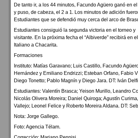
De tanto ir, a los 44 minutos, Facundo Agüero ganó en el
y puso, de cabeza, el 2 a 1. Los minutos de adición fuer
Estudiantes que se defendió muy cerca del arco de Brasca 
Estudiantes consiguió la segunda victoria en el torneo y
visitante. En la próxima fecha el “Albiverde” recibirá en e
Italiano a Chacarita.
Formaciones
Instituto: Matías Garavano; Luis Castillo, Facundo Agüe
Hernández y Emiliano Endrizzi; Esteban Orfano, Fabio 
Diego Tonetto; Pablo Magnín y Diego Jara. DT: Iván Delf
Estudiantes: Valentín Brasca; Yeison Murillo, Leandro C
Nicolás Olivera Moreira; Daniel Quiroga; Agustín Curima,
Vallejo; Leonel Felice y Roberto Moreira Aldana. DT: Se
Nota: Jorge Gallego.
Foto: Agencia Télam.
Corrección: Mariano Pennisi.