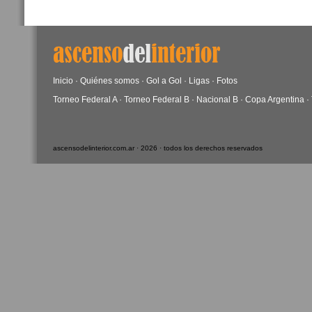
Inicio
·
Quiénes somos
·
Gol a Gol
·
Ligas
·
Fotos
Torneo Federal A
·
Torneo Federal B
·
Nacional B
·
Copa Argentina
·
ascensodelinterior.com.ar · 2026 · todos los derechos reservados