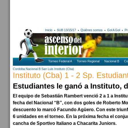
Inicio
SUB 13/15/17
Quiénes somos
Gol A Gol
Pr
Torneo Federal A
Torneo Regional
Nacional B
Co
Cordoba
Nacional B
San Luis
Instituto (Cba)
Instituto (Cba) 1 - 2 Sp. Estudian
Estudiantes le ganó a Instituto, d
El equipo de Sebastián Rambert venció 2 a 1 a Institu
fecha del Nacional “B”, con dos goles de Roberto Mor
descuento lo marcó Facundo Agüero. Con este triunfo
6 unidades en el torneo. En la próxima fecha el conju
cancha de Sportivo Italiano a Chacarita Juniors.