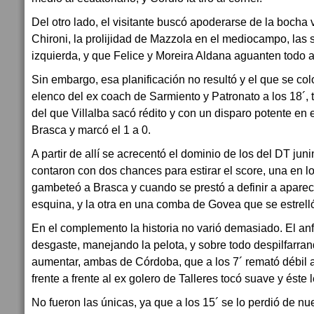
Del otro lado, el visitante buscó apoderarse de la bocha v
Chironi, la prolijidad de Mazzola en el mediocampo, las
izquierda, y que Felice y Moreira Aldana aguanten todo a
Sin embargo, esa planificación no resultó y el que se col
elenco del ex coach de Sarmiento y Patronato a los 18´, 
del que Villalba sacó rédito y con un disparo potente en e
Brasca y marcó el 1 a 0.
A partir de allí se acrecentó el dominio de los del DT jun
contaron con dos chances para estirar el score, una en l
gambeteó a Brasca y cuando se prestó a definir a apareci
esquina, y la otra en una comba de Govea que se estrelló
En el complemento la historia no varió demasiado. El anfi
desgaste, manejando la pelota, y sobre todo despilfarra
aumentar, ambas de Córdoba, que a los 7´ remató débil a
frente a frente al ex golero de Talleres tocó suave y éste l
No fueron las únicas, ya que a los 15´ se lo perdió de nu