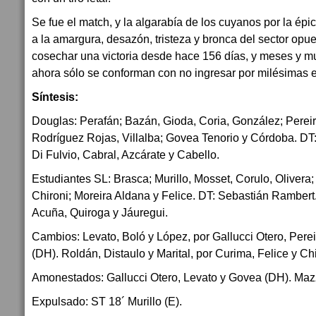
Se fue el match, y la algarabía de los cuyanos por la épi
a la amargura, desazón, tristeza y bronca del sector opue
cosechar una victoria desde hace 156 días, y meses y m
ahora sólo se conforman con no ingresar por milésimas e
Síntesis:
Douglas: Perafán; Bazán, Gioda, Coria, González; Pereira
Rodríguez Rojas, Villalba; Govea Tenorio y Córdoba. DT:
Di Fulvio, Cabral, Azcárate y Cabello.
Estudiantes SL: Brasca; Murillo, Mosset, Corulo, Olivera;
Chironi; Moreira Aldana y Felice. DT: Sebastián Rambert
Acuña, Quiroga y Jáuregui.
Cambios: Levato, Boló y López, por Gallucci Otero, Pere
(DH). Roldán, Distaulo y Marital, por Curima, Felice y Chi
Amonestados: Gallucci Otero, Levato y Govea (DH). Mazzo
Expulsado: ST 18´ Murillo (E).