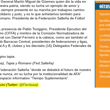
´ General Martín Miguel de Güemes quien dio la vida en
estra patria, siendo su lucha un ejemplo de amor y
r siempre presente en su marcha por trabajoso camino
olidario y justo, y es lo que anhelamos también para
Sancion
Romano, Presidente de la Federación Salteña de Fútbol
Modific
que ent
a presencia de Pablo Toviggino, Presidente Ejecutivo del
para lo
tino (CFFA) y mimbro de la Comisión Normalizadora de
LA PRO
al con Daniel Ferreiro a la cabeza, como así también el
SEMAN
club Barracas Central; presidentes de federaciones y ligas,
l A y B, clubes y los dieciséis (16) Delegados Federales de
Torneo 
Resulta
Agosto
Kimberle
ina), Tapia y Romano (Fed.Salteña)
(Monte 
 Federación Salteña “donde se debatirá el futuro de nuestro
Defenso
e nunca, en su lucha por la institucionalidad de AFA”
(Resist
espacio informativo “Tiempo Suplementario”.
ini (
Twitter:
@Fieritaaa
)