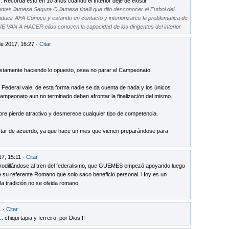
Recorda esto en 10 años cuando el Interior deje de existir
ntes llamese Segura O llamese tinelli que dijo desconocer el Futbol del
onducir AFA Conoce y estando en contacto y interiorizarce la problematica de
E VAN A HACER ellos conocen la capacidad de los dirigentes del interior
de 2017, 16:27 ·
Citar
ustamente haciendo lo opuesto, osea no parar el Campeonato.
Federal vale, de esta forma nadie se da cuenta de nada y los únicos
ampeonato aun no terminado deben afrontar la finalización del mismo.
e pierde atractivo y desmerece cualquier tipo de competencia.
estar de acuerdo, ya que hace un mes que vienen preparándose para
17, 15:11 ·
Citar
rrodillándose al tren del federalismo, que GUEMES empezó apoyando luego
 de su referente Romano que solo saco beneficio personal. Hoy es un
la tradición no se olvida romano.
1 ·
Citar
. chiqui tapia y ferreiro, por Dios!!!