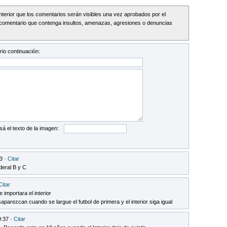
Interior que los comentarios serán visibles una vez aprobados por el
comentario que contenga insultos, amenazas, agresiones o denuncias
io continuación:
sá el texto de la imagen:
3 ·
Citar
deral B y C
Citar
 importara el interior
parezcan cuando se largue el futbol de primera y el interior siga igual
9:37 ·
Citar