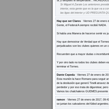
Si, y despues te despertaste... INCREDULO. 
Sr Miguel A Zarate Los anteriores preside
interior, esta gente que es la que va a c
las ligas del interior y UD PREGUNTA QU
Hay que ser Claros
· Viernes 27 de enero 
Gente, el Federal A siempre recibió NADA.
Si había una Manera de hacerse sentir es j
Hay que demostrar de Verdad que el Torneo 
perjudicados son los clubes quienes en un c
Recuerden que a mayor dudas o incertidumbr
Y por otro lado no todos los clubes deben 
terminar el Torneo.
Dante Cepeda
· Viernes 27 de enero de 20
Esta reunión la hace Romano para seguir a
de la desilusión que generó Tinelli atravez
perdedor y por eso trata de diguretear, pero 
Vamos los chalchaleros GUEMES presente
ramon
· Viernes 27 de enero de 2017, 09:4
se juntan los salvadores del fútbol argentino..