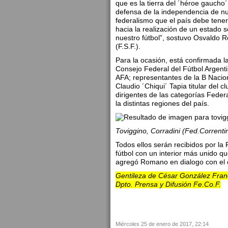
que es la tierra del ´héroe gaucho
defensa de la independencia de nu
federalismo que el país debe tene
hacia la realización de un estado s
nuestro fútbol”, sostuvo Osvaldo 
(F.S.F.).
Para la ocasión, está confirmada l
Consejo Federal del Fútbol Argen
AFA; representantes de la B Nacion
Claudio ´Chiqui´ Tapia titular del 
dirigentes de las categorías Federa
la distintas regiones del país.
Toviggino, Corradini (Fed.Corrent
Todos ellos serán recibidos por la
fútbol con un interior más unido qu
agregó Romano en dialogo con el 
Gentileza de César González Franc
Dpto. Prensa y Difusión Fe.Co.F.
Miércoles 25 de enero de 2017, 22:14