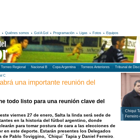
Quiénes somos
Gol A Gol
Programación
Ligas
Fotos
Equipos
Torneo Regional
Nacional B
Copa Argentina
Torneos Anteriores
Tribunal de Disci
al C
abrá una importante reunión del
ne todo listo para una reunión clave del
Chiqui T
este viernes 27 de enero, Salta la linda será sede de
Ferreiro
antes en la historia del fútbol argentino, donde
clearán para tomar postura de cara a las elecciones de
rior en este deporte. Estarán presentes los Delegados
la de Pablo Toviggino, ´Chiqui´ Tapia y Daniel Ferreiro
.