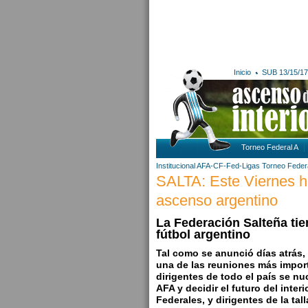
Inicio
SUB 13/15/17
Torneo Federal A
Institucional AFA-CF-Fed-Ligas
Torneo Feder
SALTA: Este Viernes h
ascenso argentino
La Federación Salteña tie
fútbol argentino
Tal como se anunció días atrás, 
una de las reuniones más import
dirigentes de todo el país se nu
AFA y decidir el futuro del inte
Federales, y dirigentes de la tal