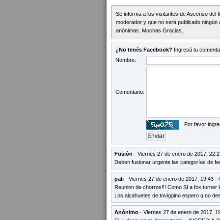
Se informa a los visitantes de Ascenso del 
moderador y que no será publicado ningún 
anónimas. Muchas Gracias.
¿No tenés Facebook?
Ingresá tu comentar
Nombre:
Comentario:
Por favor ingre
Fusión
· Viernes 27 de enero de 2017, 22:2
Deben fusionar urgente las categorías de fe
pali
· Viernes 27 de enero de 2017, 19:43 ·
Reunion de chorros!!! Como SI a fox turner le
Los alcahuetes de toviggino espero q no desa
Anónimo
· Viernes 27 de enero de 2017, 1