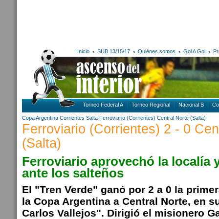
Inicio
SUB 13/15/17
Quiénes somos
Gol A Gol
Pr
Torneo Federal A
Torneo Regional
Nacional B
Co
Copa Argentina
Corrientes
Salta
Ferroviario (Corrientes)
Central Norte (Salta)
Ferroviario (Corrientes) 2 - 0 Cen
(Salta)
Ferroviario aprovechó la localía 
ante los salteños
El "Tren Verde" ganó por 2 a 0 la primer
la Copa Argentina a Central Norte, en s
Carlos Vallejos". Dirigió el misionero 