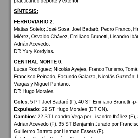
SÍNTESIS:
FERROVIARIO 2:
Matías Sotelo; José Sosa, Joel Badaró, Pedro Franco, H
Miérez, Osvaldo Chávez, Emiliano Brunetti, Lisandro Ib
Adrián Acevedo.
DT: Yury Kordylas.
CENTRAL NORTE 0:
Lucas Rodríguez; Nicolás Ayejes, Franco Turismo, Tomás
Francisco Peinado, Facundo Galarza, Nicolás Guzmán; 
Vargas y Miguel Puntano.
DT: Hugo Morales.
Goles:
5 PT Joel Badaró (F), 40 ST Emiliano Brunetti -p- 
Expulsado:
29 ST Hugo Morales (DT CN).
Cambios:
22 ST Leandro Vega por Lisandro Ibáñez (F), 
Adrián Acevedo (F), 35 ST Benjamín Jurado por Francis
Guillermo Barreto por Herman Essers (F).