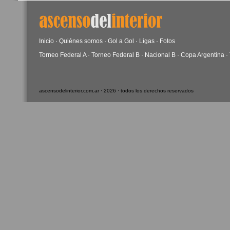
Inicio
·
Quiénes somos
·
Gol a Gol
·
Ligas
·
Fotos
Torneo Federal A
·
Torneo Federal B
·
Nacional B
·
Copa Argentina
·
ascensodelinterior.com.ar · 2026 · todos los derechos reservados