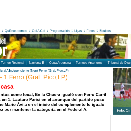
Quiénes somos
Gol A Gol
Programación
Ligas
Fotos
Equipos
Torneo Regional
Nacional B
Copa Argentina
Torneos Anteriores
Tribunal de Disci
eral A
Independiente (Nqn)
Ferro (Gral. Pico,LP)
- 1 Ferro (Gral. Pico,LP)
 casa
tos como local, En la Chacra igualó con Ferro Carril
en 1. Lautaro Parisi en el arranque del partido puso
que Mario Ávila en el inicio del complemento lo igualó
ea por mantener la categoría en el Federal A.
Foto: O