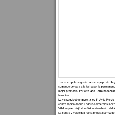
Tercer empate seguido para el equipo de Dieg
sumando de cara a la lucha por la permanenci
mejor promedio. Por otro lado Ferro necesita
favoritos.
La visita golpeó primero, a los 5´ Ávila Pierde
contra rápida donde Federico Almerales lanzó
Villalba quien dejó el esférico vivo dentro del
La contra y velocidad fue la principal arma 