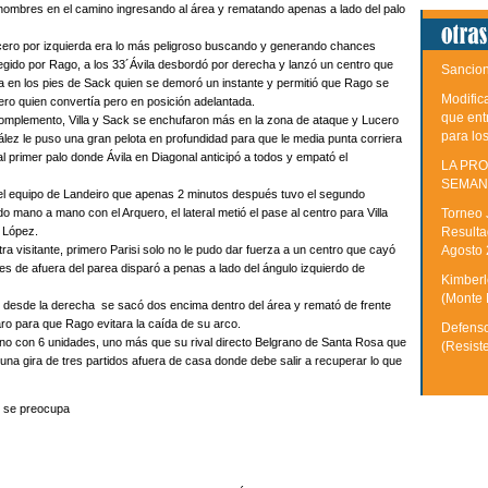
 hombres en el camino ingresando al área y rematando apenas a lado del palo
Lucero por izquierda era lo más peligroso buscando y generando chances
egido por Rago, a los 33´Ávila desbordó por derecha y lanzó un centro que
Sancion
ta en los pies de Sack quien se demoró un instante y permitió que Rago se
Modific
ero quien convertía pero en posición adelantada.
que ent
l complemento, Villa y Sack se enchufaron más en la zona de ataque y Lucero
para lo
zález le puso una gran pelota en profundidad para que le media punta corriera
al primer palo donde Ávila en Diagonal anticipó a todos y empató el
LA PRO
SEMAN
e del equipo de Landeiro que apenas 2 minutos después tuvo el segundo
 mano a mano con el Arquero, el lateral metió el pase al centro para Villa
Torneo 
é López.
Resulta
ra visitante, primero Parisi solo no le pudo dar fuerza a un centro que cayó
Agosto
es de afuera del parea disparó a penas a lado del ángulo izquierdo de
Kimberle
(Monte 
tro desde la derecha se sacó dos encima dentro del área y remató de frente
ro para que Rago evitara la caída de su arco.
Defenso
ino con 6 unidades, uno más que su rival directo Belgrano de Santa Rosa que
(Resist
 una gira de tres partidos afuera de casa donde debe salir a recuperar lo que