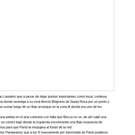
o Landeiro que a pesar de dejar puntos importantes como local, continua
a donde aventaja a su rival directo Belgrano de Santa Rosa por un punto y
ba sumar luego de un flojo arranque en la zona B donde era uno de los
 una pelota en el aria contrario con falta que Bocca no ve, de ahí salió una
 un centro bajo desde la Izquierda encontrando una floja respuesta de
 área para que Parisi la empujara al fondo de la red.
de los Pampeanos que a los 8´nuevamente por intermedio de Parisi pudieron