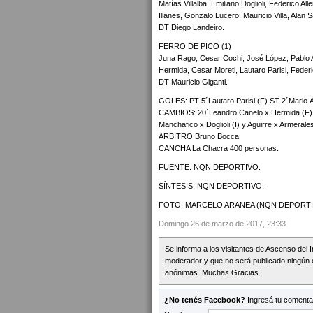
Matías Villalba, Emiliano Doglioli, Federico 
Illanes, Gonzalo Lucero, Mauricio Villa, Alan 
DT Diego Landeiro.
FERRO DE PICO (1)
Juna Rago, Cesar Cochi, José López, Pablo 
Hermida, Cesar Moreti, Lautaro Parisi, Feder
DT Mauricio Giganti.
GOLES: PT 5´Lautaro Parisi (F) ST 2´Mario Áv
CAMBIOS: 20´Leandro Canelo x Hermida (F) 2
Manchafico x Doglioli (I) y Aguirre x Armerale
ARBITRO Bruno Bocca
CANCHA La Chacra 400 personas.
FUENTE: NQN DEPORTIVO.
SÍNTESIS: NQN DEPORTIVO.
FOTO: MARCELO ARANEA (NQN DEPORTI
Domingo 26 de marzo de 2017, 23:33
Se informa a los visitantes de Ascenso del 
moderador y que no será publicado ningún 
anónimas. Muchas Gracias.
¿No tenés Facebook?
Ingresá tu comentar