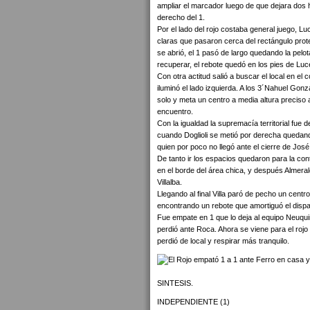
ampliar el marcador luego de que dejara dos
derecho del 1.
Por el lado del rojo costaba general juego, 
claras que pasaron cerca del rectángulo prot
se abrió, el 1 pasó de largo quedando la pelo
recuperar, el rebote quedó en los pies de Luc
Con otra actitud salió a buscar el local en e
iluminó el lado izquierda. A los 3´Nahuel Gon
solo y meta un centro a media altura preciso 
encuentro.
Con la igualdad la supremacía territorial fu
cuando Doglioli se metió por derecha quedando
quien por poco no llegó ante el cierre de Jos
De tanto ir los espacios quedaron para la cont
en el borde del área chica, y después Almeral
Villalba.
Llegando al final Villa paró de pecho un cen
encontrando un rebote que amortiguó el dispa
Fue empate en 1 que lo deja al equipo Neuqu
perdió ante Roca. Ahora se viene para el rojo
perdió de local y respirar más tranquilo.
SINTESIS.
INDEPENDIENTE (1)