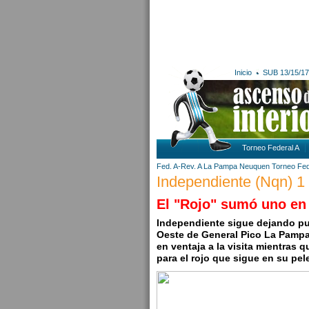
Inicio
SUB 13/15/17
Torneo Federal A
Fed. A-Rev. A
La Pampa
Neuquen
Torneo Fed
Independiente (Nqn) 1 
El "Rojo" sumó uno en
Independiente sigue dejando pun
Oeste de General Pico La Pampa 
en ventaja a la visita mientras 
para el rojo que sigue en su pel