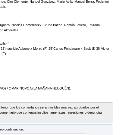
Allende, Ciro Clemente, Nahuel González, Mario Ávila, Manuel Berra, Federico
Sack.
Agüero, Nicolás Camerlinckx, Bruno Bazán, Ramón Lovero, Emiliano
ico Almerales
ila (I)
3´mauricio Aubone x Moreti (F) 25´Carlos Fondacaro x Sack (I) 38´Victor
s (F)
VO) / OMAR NOVOA (LA MAÑANA NEUQUÉN).
Interior que los comentarios serán visibles una vez aprobados por el
comentario que contenga insultos, amenazas, agresiones o denuncias
io continuación: