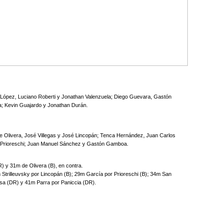
s López, Luciano Roberti y Jonathan Valenzuela; Diego Guevara, Gastón
a; Kevin Guajardo y Jonathan Durán.
de Olivera, José Villegas y José Lincopán; Tenca Hernández, Juan Carlos
o Prioreschi; Juan Manuel Sánchez y Gastón Gamboa.
) y 31m de Olivera (B), en contra.
Strilleuvsky por Lincopán (B); 29m García por Prioreschi (B); 34m San
a (DR) y 41m Parra por Paniccia (DR).