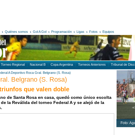
Quiénes somos
Gol A Gol
Programación
Ligas
Fotos
Equipos
Torneo Regional
Nacional B
Copa Argentina
Torneos Anteriores
Tribunal de Disci
deral A
Deportivo Roca
Gral. Belgrano (S. Rosa)
ral. Belgrano (S. Rosa)
triunfos que valen doble
rano de Santa Rosa en casa, quedó como único escolta
de la Reválida del torneo Federal A y se alejó de la
.
Foto: Ag