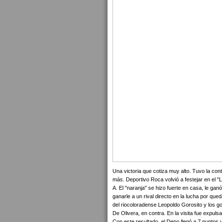
Una victoria que cotiza muy alto. Tuvo la co
más. Deportivo Roca volvió a festejar en el "L
A. El "naranja" se hizo fuerte en casa, le ga
ganarle a un rival directo en la lucha por qued
del riocoloradense Leopoldo Gorosito y los g
De Olivera, en contra. En la visita fue expul
Con este resultado, el Depo llegó a 7 puntos