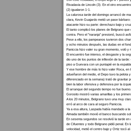
Rivadavia de Lincoln (3). En el otro encuentr
(2) igualaron 1-1.
La calurosa tarde del domingo arrancó de man
clara, Kevin Guajardo metió un pase bárbaro p
atacante hizo su parte: derechazo bajo y cru
El tanto complicó los planes de Belgrano que d
contra. Pero el "naranja" presionó, buscó asfi
Pese a ello, los pampeanos tuvieron dos chan
y ocho minutos después, las dudas en el fondo
Paniccia hizo valer su gran momento, voló y ma
El encuentro fue intenso, el desgaste y la seg
dio uno de los puntos de inflexión de la tarde:
piso a Guevara con un puntapié en la espalda
Y ese hombre de más lo hizo valer Roca, en la
adueñaron del medio, el Depo tuvo la pelota y
diferenciado en la semana) trató de gravitar 
bien la labor ofensiva y defensiva por la izqui
El arranque del segundo tiempo no fue bueno. 
Gorosito mostró varias amarillas y los prime
A los 20 minutos, Belgrano tuvo una muy clar
erró al arco de cara al seguro Paniccia.
Ya a esa altura, Laspada había mandado a la
Almada también movió el banco buscando sol
En sesenta segundos se resolvió la tarde en d
de Cifuentes y todo Belgrano pidió penal. En 
velocidad, metió el centro bajo y Ortiz tocó al g