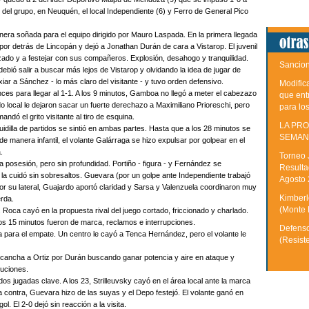
o del grupo, en Neuquén, el local Independiente (6) y Ferro de General Pico
era soñada para el equipo dirigido por Mauro Laspada. En la primera llegada
or detrás de Lincopán y dejó a Jonathan Durán de cara a Vistarop. El juvenil
zado y a festejar con sus compañeros. Explosión, desahogo y tranquilidad.
Sancion
ebió salir a buscar más lejos de Vistarop y olvidando la idea de jugar de
xiar a Sánchez - lo más claro del visitante - y tuvo orden defensivo.
Modific
ces para llegar al 1-1. A los 9 minutos, Gamboa no llegó a meter el cabezazo
que ent
 local le dejaron sacar un fuerte derechazo a Maximiliano Prioreschi, pero
para lo
ndó el grito visitante al tiro de esquina.
LA PRO
uidilla de partidos se sintió en ambas partes. Hasta que a los 28 minutos se
SEMAN
 de manera infantil, el volante Galárraga se hizo expulsar por golpear en el
.
Torneo 
 posesión, pero sin profundidad. Portiño - figura - y Fernández se
Resulta
 la cuidó sin sobresaltos. Guevara (por un golpe ante Independiente trabajó
Agosto
por su lateral, Guajardo aportó claridad y Sarsa y Valenzuela coordinaron muy
Kimberle
erda.
(Monte 
Roca cayó en la propuesta rival del juego cortado, friccionado y charlado.
ros 15 minutos fueron de marca, reclamos e interrupciones.
Defenso
a para el empate. Un centro le cayó a Tenca Hernández, pero el volante le
(Resist
 cancha a Ortiz por Durán buscando ganar potencia y aire en ataque y
uciones.
os jugadas clave. A los 23, Strilleuvsky cayó en el área local ante la marca
la contra, Guevara hizo de las suyas y el Depo festejó. El volante ganó en
ol. El 2-0 dejó sin reacción a la visita.