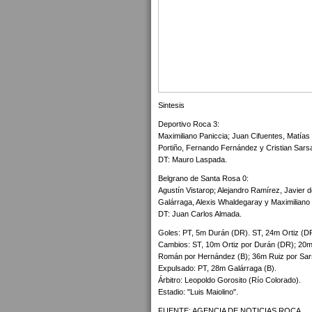
Sintesis
Deportivo Roca 3:
Maximiliano Paniccia; Juan Cifuentes, Matía
Portiño, Fernando Fernández y Cristian Sars
DT: Mauro Laspada.
Belgrano de Santa Rosa 0:
Agustín Vistarop; Alejandro Ramírez, Javier 
Galárraga, Alexis Whaldegaray y Maximilian
DT: Juan Carlos Almada.
Goles: PT, 5m Durán (DR). ST, 24m Ortiz (DR
Cambios: ST, 10m Ortiz por Durán (DR); 20m 
Román por Hernández (B); 36m Ruiz por Sars
Expulsado: PT, 28m Galárraga (B).
Árbitro: Leopoldo Gorosito (Río Colorado).
Estadio: "Luis Maiolino".
FUENTE: AGENCIA DE NOTICIAS ROCA.