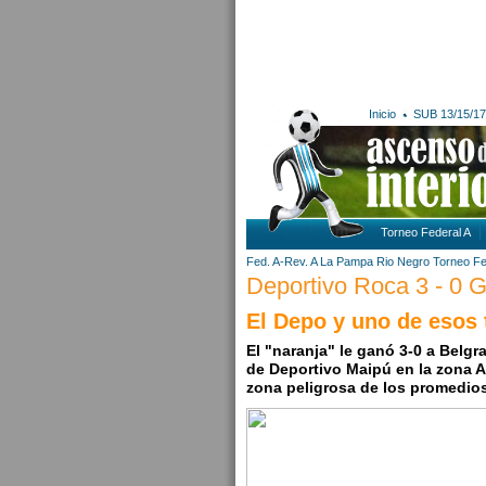
Inicio
SUB 13/15/17
Torneo Federal A
Fed. A-Rev. A
La Pampa
Rio Negro
Torneo Fe
Deportivo Roca 3 - 0 G
El Depo y uno de esos 
El "naranja" le ganó 3-0 a Belg
de Deportivo Maipú en la zona A 
zona peligrosa de los promedios