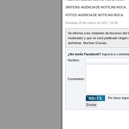
SÍNTESIS: AGENCIA DE NOTICIAS ROCA.
FOTOS: AGENCIA DE NOTICIAS ROCA.
Domingo 26 de marzo de 2017, 23:46
Se informa a los visitantes de Ascenso del 
moderador y que no será publicado ningún 
anónimas. Muchas Gracias.
¿No tenés Facebook?
Ingresá tu comentar
Nombre:
Comentario:
Por favor ingre