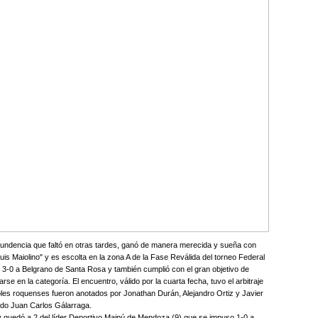
ntundencia que faltó en otras tardes, ganó de manera merecida y sueña con
uis Maiolino" y es escolta en la zona A de la Fase Reválida del torneo Federal
nó 3-0 a Belgrano de Santa Rosa y también cumplió con el gran objetivo de
arse en la categoría. El encuentro, válido por la cuarta fecha, tuvo el arbitraje
oles roquenses fueron anotados por Jonathan Durán, Alejandro Ortiz y Javier
sado Juan Carlos Gálarraga.
 y quedó a 2 del líder Deportivo Maipú de Mendoza (9) que se impuso 1-0 a