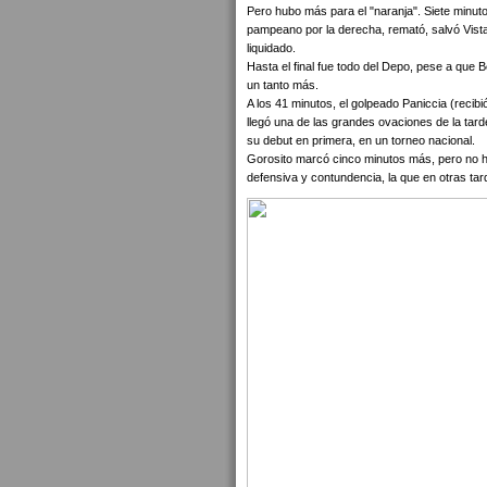
Pero hubo más para el "naranja". Siete minuto
pampeano por la derecha, remató, salvó Vistar
liquidado.
Hasta el final fue todo del Depo, pese a que 
un tanto más.
A los 41 minutos, el golpeado Paniccia (recibió
llegó una de las grandes ovaciones de la tarde
su debut en primera, en un torneo nacional.
Gorosito marcó cinco minutos más, pero no hu
defensiva y contundencia, la que en otras ta