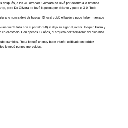
s después, a los 31, otra vez Guevara se llevó por delante a la defensa
op, pero De Olivera se llevó la pelota por delante y puso el 3-0. Todo
Belgrano nunca dejó de buscar. El local cuidó el balón y pudo haber marcado
 una fuerte falta con el partido 1-0) le dejó su lugar al juvenil Joaquín Parra y
 en el estadio. Con apenas 17 años, el arquero del "semillero" del club hizo
bo cambios. Roca festejó un muy buen triunfo, edificado en solidez
rdes le negó puntos merecidos.