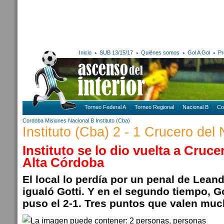
Inicio
SUB 13/15/17
Quiénes somos
Gol A Gol
Pr
Torneo Federal A
Torneo Regional
Nacional B
Co
Cordoba
Misiones
Nacional B
Instituto (Cba)
Instituto (Cba) 2 - 1 Crucero del 
Instituto se lo dio vuelta a Cruc
Alta Córdoba
El local lo perdía por un penal de Lean
igualó Gotti. Y en el segundo tiempo, 
puso el 2-1. Tres puntos que valen muc