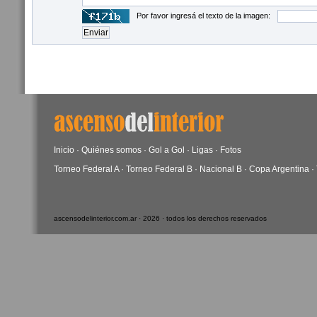
Por favor ingresá el texto de la imagen:
Inicio
·
Quiénes somos
·
Gol a Gol
·
Ligas
·
Fotos
Torneo Federal A
·
Torneo Federal B
·
Nacional B
·
Copa Argentina
·
ascensodelinterior.com.ar · 2026 · todos los derechos reservados