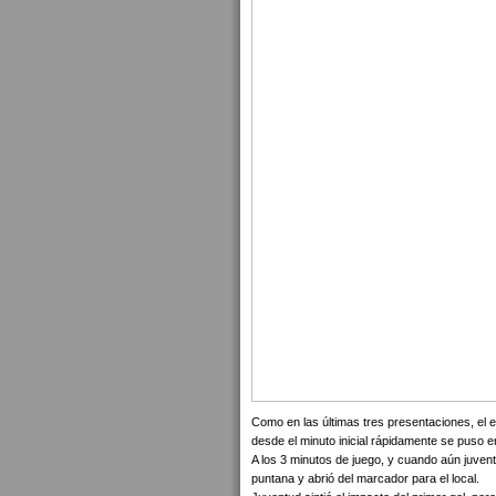
Como en las últimas tres presentaciones, el 
desde el minuto inicial rápidamente se puso e
A los 3 minutos de juego, y cuando aún juven
puntana y abrió del marcador para el local.