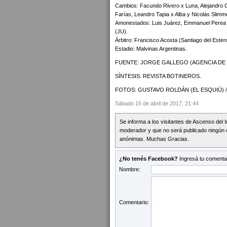
Cambios: Facundo Rivero x Luna, Alejandro G
Farías, Leandro Tapia x Alba y Nicolás Slimm
Amonestados: Luis Juárez, Emmanuel Perea y 
(JU).
Árbitro: Francisco Acosta (Santiago del Ester
Estadio: Malvinas Argentinas.
FUENTE: JORGE GALLEGO (AGENCIA DE N
SÍNTESIS: REVISTA BOTINEROS.
FOTOS: GUSTAVO ROLDÁN (EL ESQUIÚ) /
Sábado 15 de abril de 2017, 21:44
Se informa a los visitantes de Ascenso del 
moderador y que no será publicado ningún 
anónimas. Muchas Gracias.
¿No tenés Facebook?
Ingresá tu comentar
Nombre:
Comentario: