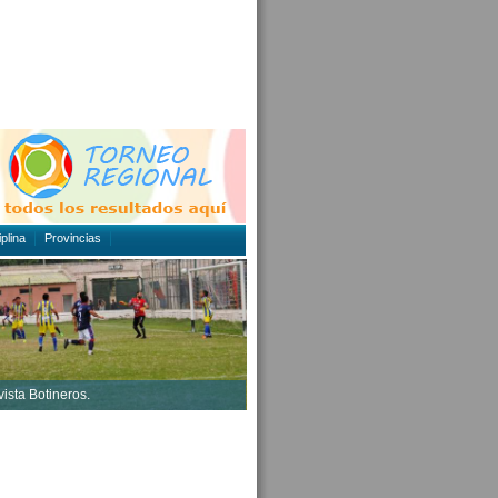
plina
Provincias
vista Botineros.