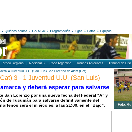
Quiénes somos
Gol A Gol
Programación
Ligas
Fotos
Equipos
Torneo Regional
Nacional B
Copa Argentina
Torneos Anteriores
Tribunal de Disci
deral A
Juventud U.U. (San Luis)
San Lorenzo de Alem (Cat)
at) 3 - 1 Juventud U.U. (San Luis)
amarca y deberá esperar para salvarse
te San Lorenzo por una nueva fecha del Federal “A” y
ón de Tucumán para salvarse definitivamente del
Foto: Re
orteños será el miércoles, a las 21:00, en el “Bajo”.