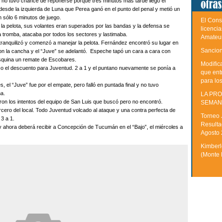
ro no tuvo chance de reponerse porque tres minutos más tarde llegó el
esde la izquierda de Luna que Perea ganó en el punto del penal y metió un
an sólo 6 minutos de juego.
El Cons
la pelota, sus volantes eran superados por las bandas y la defensa se
licenci
tromba, atacaba por todos los sectores y lastimaba.
Amateu
e tranquilizó y comenzó a manejar la pelota. Fernández encontró su lugar en
Sancion
on la cancha y el “Juve” se adelantó. Espeche tapó un cara a cara con
esquina un remate de Escobares.
Modific
puso el descuento para Juventud. 2 a 1 y el puntano nuevamente se ponía a
que ent
para lo
 el “Juve” fue por el empate, pero falló en puntada final y no tuvo
ha.
LA PRO
ron los intentos del equipo de San Luis que buscó pero no encontró.
SEMAN
tercero del local. Todo Juventud volcado al ataque y una contra perfecta de
Torneo 
 3 a 1.
Resulta
 y ahora deberá recibir a Concepción de Tucumán en el “Bajo”, el miércoles a
Agosto
Kimberle
(Monte 