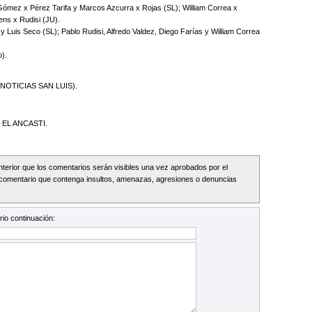
ómez x Pérez Tarifa y Marcos Azcurra x Rojas (SL); William Correa x
ens x Rudisi (JU).
Luis Seco (SL); Pablo Rudisi, Alfredo Valdez, Diego Farías y William Correa
o).
OTICIAS SAN LUIS).
 EL ANCASTI.
Interior que los comentarios serán visibles una vez aprobados por el
comentario que contenga insultos, amenazas, agresiones o denuncias
io continuación: