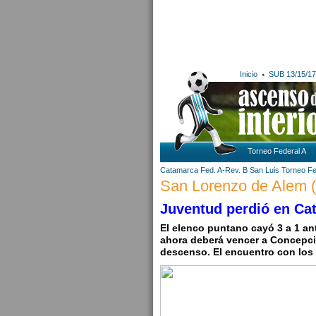
Inicio
SUB 13/15/17
Torneo Federal A
Catamarca
Fed. A-Rev. B
San Luis
Torneo Fe
San Lorenzo de Alem (C
Juventud perdió en Cat
El elenco puntano cayó 3 a 1 an
ahora deberá vencer a Concepci
descenso. El encuentro con los n