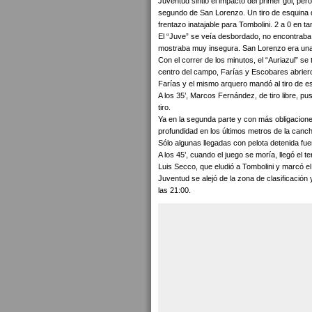
Juventud sintió el impacto del primer gol, pe
segundo de San Lorenzo. Un tiro de esquina d
frentazo inatajable para Tombolini. 2 a 0 en t
El “Juve” se veía desbordado, no encontraba 
mostraba muy insegura. San Lorenzo era una 
Con el correr de los minutos, el “Auriazul” s
centro del campo, Farías y Escobares abrier
Farías y el mismo arquero mandó al tiro de 
A los 35’, Marcos Fernández, de tiro libre, 
tiro.
Ya en la segunda parte y con más obligaciones,
profundidad en los últimos metros de la canc
Sólo algunas llegadas con pelota detenida fue
A los 45’, cuando el juego se moría, llegó el 
Luis Secco, que eludió a Tombolini y marcó el
Juventud se alejó de la zona de clasificación
las 21:00.