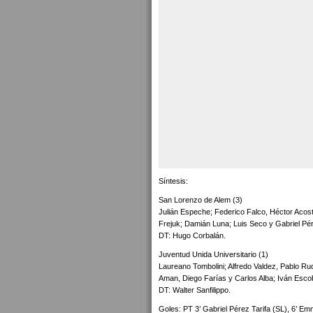
Síntesis:
San Lorenzo de Alem (3)
Julián Espeche; Federico Falco, Héctor Acos
Frejuk; Damián Luna; Luis Seco y Gabriel Pér
DT: Hugo Corbalán.
Juventud Unida Universitario (1)
Laureano Tombolini; Alfredo Valdez, Pablo R
Aman, Diego Farías y Carlos Alba; Iván Esc
DT: Walter Sanfilippo.
Goles: PT 3’ Gabriel Pérez Tarifa (SL), 6’ E