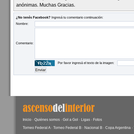
anónimas. Muchas Gracias.
¿No tenés Facebook?
Ingresá tu comentario continuación:
Nombre:
Comentario:
Por favor ingresá el texto de la imagen:
Inicio
·
Quiénes somos
·
Gol a Gol
·
Ligas
·
Fotos
Torneo Federal A
·
Torneo Federal B
·
Nacional B
·
Copa Argentina
·