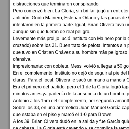
distracciones que terminaron conspirando.
Pero comenzó bien. La Gloria, sin brillar, jugó un entrete
anfitrión. Guido Mainero, Esteban Orfano y las ganas de 
intentaron en la primera parte. Igual, Brian Olivera tuvo 
aunque sin que fueran de real peligro.
Levemente más prolijo lució Instituto con Mainero por la
cruzado) sobre los 31. Buen trato de pelota, intentos si
que tuvo en Cristian Chávez a su hombre más peligroso 
ofensiva.
Impresionante: con doblete, Messi volvió a llegar a 50 g
En el complemento, Instituto no dejó de seguir al pie del 
claras. Para el local, Olivera le sacó un mano a mano a 
Era el primero del partido, pero el 1 de la Gloria logró tap
minutos antes ya padecía de la ausencia de un hombre po
Antonio a los 15m del complemento, por segunda amarill
Sobre los 33, en una arremetida Juan Manuel García cap
que estaba en el piso y marcó el 1-0 para Brown.
A los 39, Brian Olivera dudó en la salida y fue García qui
de cabeza. La Gloria está cayendo y se complica la rem