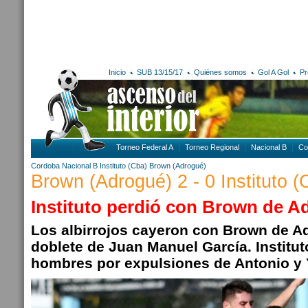
Inicio
SUB 13/15/17
Quiénes somos
Gol A Gol
Pr
Torneo Federal A
Torneo Regional
Nacional B
Co
Cordoba
Nacional B
Instituto (Cba)
Brown (Adrogué)
Brown (Adrogué) 2 - 0 Instituto (
Instituto perdió con Brown de A
Los albirrojos cayeron con Brown de A
doblete de Juan Manuel García. Institu
hombres por expulsiones de Antonio y