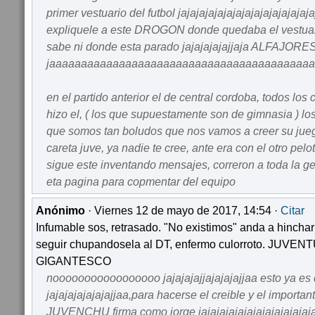
primer vestuario del futbol jajajajajajajajajajajajajajaj
expliquele a este DROGON donde quedaba el vestuar
sabe ni donde esta parado jajajajajajjaja ALFAJOR
jaaaaaaaaaaaaaaaaaaaaaaaaaaaaaaaaaaaaaaaaa
en el partido anterior el de central cordoba, todos los
hizo el, ( los que supuestamente son de gimnasia ) los
que somos tan boludos que nos vamos a creer su juegu
careta juve, ya nadie te cree, ante era con el otro pel
sigue este inventando mensajes, correron a toda la gent
eta pagina para copmentar del equipo
Anónimo
· Viernes 12 de mayo de 2017, 14:54 ·
Citar
Infumable sos, retrasado. "No existimos" anda a hinchar
seguir chupandosela al DT, enfermo culorroto. JUVE
GIGANTESCO
nooooooooooooooooo jajajajajjajajajajjaa esto ya e
jajajajajajajajjaa,para hacerse el creible y el import
JUVENCHU firma como jorge jajajajajajajajajajajajaja