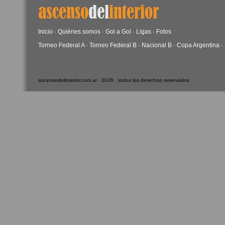
Inicio
·
Quiénes somos
·
Gol a Gol
·
Ligas
·
Fotos
Torneo Federal A
·
Torneo Federal B
·
Nacional B
·
Copa Argentina
·
ascensodelinterior.com.ar · 2026 · todos los derechos reservados