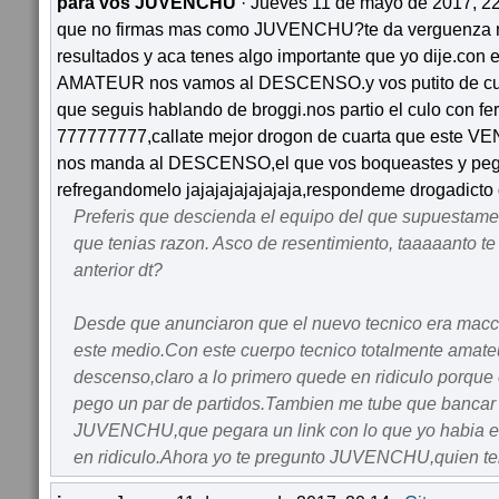
para vos JUVENCHU
· Jueves 11 de mayo de 2017, 22
que no firmas mas como JUVENCHU?te da verguenza m
resultados y aca tenes algo importante que yo dije.con 
AMATEUR nos vamos al DESCENSO.y vos putito de cuar
que seguis hablando de broggi.nos partio el culo con fer
777777777,callate mejor drogon de cuarta que est
nos manda al DESCENSO,el que vos boqueastes y pega
refregandomelo jajajajajajajaja,respondeme drogadicto 
Preferis que descienda el equipo del que supuestame
que tenias razon. Asco de resentimiento, taaaaanto te 
anterior dt?
Desde que anunciaron que el nuevo tecnico era macch
este medio.Con este cuerpo tecnico totalmente amate
descenso,claro a lo primero quede en ridiculo porque 
pego un par de partidos.Tambien me tube que bancar
JUVENCHU,que pegara un link con lo que yo habia 
en ridiculo.Ahora yo te pregunto JUVENCHU,quien te