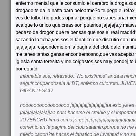
enfermo mental que le consumio el cerebro la droga,sos v
drogado te da la nafta para pelearme?o te pega el relax 
vos de futbol no podes opinar porque no sabes una mie
aca que lo unico que creas son puterios jajajaja,y masv
pedazo de drogon que te pensas que sos el real madrid
sacando la ficha,vos sos el fanatico que discutio con un
jajajajaja,respondeme en la pagina del club dale mamita
me tenes tantas ganas encontremosno,que vas aceptar vos
iglesia santa teresita y me colgastes,sos muy pendejito
borreguito.
Infumable sos, retrasado. "No existimos" anda a hinch
seguir chupandosela al DT, enfermo culorroto. JU
GIGANTESCO
nooooooooooooooooo jajajajajjajajajajjaa esto ya e
jajajajajajajajjaa,para hacerse el creible y el import
JUVENCHU firma como jorge jajajajajajajajajajajajaja
comento en la pagina del club salamin,porque no me
miedo cagon?te haces el fanatico de juventud y no s