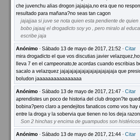
che juvenchu alias drogon jajajaja,no era que no respo
resultado para mañana?no seas tan cagon
jajajjaa si juve se nota quien esta pendiente de quien ,
bobo jajaaj el drogadicto soy yo , pero miralo al educ
escribe jaja
Anónimo
· Sábado 13 de mayo de 2017, 21:52 ·
Citar
mira drogadicto el que vos discutias javier velazquez,h
lleva 7 en el campeonato,te acordas cuando escribias be
sacalo a velazquez jajajajajajajajajajajajajaja que pres
boludon jaaaaaaaaaaaaaaaa
Anónimo
· Sábado 13 de mayo de 2017, 21:47 ·
Citar
aprendistes un poco de historia del club drogon?te que
bobina?pero claro a pendejitos fanaticos como vos hay
entre la droga y la sobervia que tienen no los deja razona
Son 2 hinchas y encima de guampudos son histéricos
Anónimo
· Sábado 13 de mayo de 2017, 21:44 ·
Citar