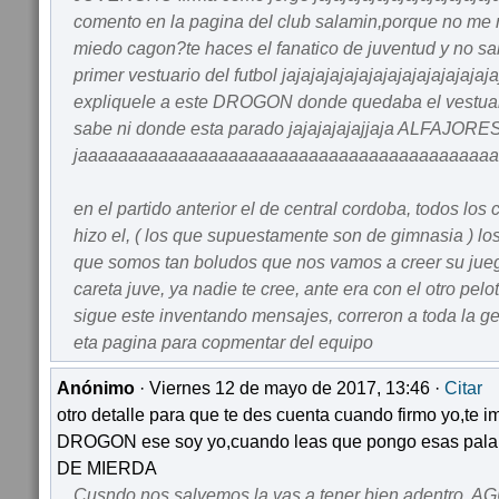
comento en la pagina del club salamin,porque no me
miedo cagon?te haces el fanatico de juventud y no s
primer vestuario del futbol jajajajajajajajajajajajajajaj
expliquele a este DROGON donde quedaba el vestuar
sabe ni donde esta parado jajajajajajjaja ALFAJOR
jaaaaaaaaaaaaaaaaaaaaaaaaaaaaaaaaaaaaaaaaa
en el partido anterior el de central cordoba, todos los
hizo el, ( los que supuestamente son de gimnasia ) los
que somos tan boludos que nos vamos a creer su juegu
careta juve, ya nadie te cree, ante era con el otro pel
sigue este inventando mensajes, correron a toda la gent
eta pagina para copmentar del equipo
Anónimo
· Viernes 12 de mayo de 2017, 13:46 ·
Citar
otro detalle para que te des cuenta cuando firmo yo,
DROGON ese soy yo,cuando leas que pongo esas pa
DE MIERDA
Cusndo nos salvemos la vas a tener bien adentro