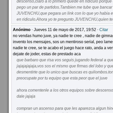
descenso,claro a lo primero quede en ridiculo porque 
pego un par de partidos.Tambien me tube que bancar
JUVENCHU,que pegara un link con lo que yo habia 
en ridiculo.Ahora yo te pregunto JUVENCHU,quien te
Anónimo
· Jueves 11 de mayo de 2017, 19:52 ·
Citar
no vendas humo juve, ya nadie te cree , nadie de gimnas
invento los mensajes, sos un mentiroso serial, peo lam
nadie te cree, se te acabo el juego hace rato, anda a ver 
dejate de joder, estas de prestado aca
que barbaro que risa vos seguis jugando federal a que
jajajajajaja,vos sos el mismo que firmas del lobo y qu
desmentirte que lo unico que buscas es quilombos.to
preocupate por tu equipo que esta peor que el juve
ahora comentenle a los otros equipos sobre descens
dale jajaja
compran un ascenso para que les aparezca algun hi