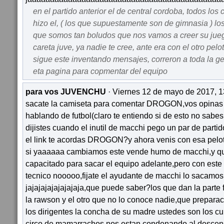
en el partido anterior el de central cordoba, todos los
hizo el, ( los que supuestamente son de gimnasia ) los
que somos tan boludos que nos vamos a creer su juegu
careta juve, ya nadie te cree, ante era con el otro pel
sigue este inventando mensajes, correron a toda la gent
eta pagina para copmentar del equipo
para vos JUVENCHU
· Viernes 12 de mayo de 2017, 1
sacate la camiseta para comentar DROGON,vos opinas 
hablando de futbol(claro te entiendo si de esto no sab
dijistes cuando el inutil de macchi pego un par de parti
el link te acordas DROGON?y ahora venis con esa pelo
si yaaaaaa cambiamos este vende humo de macchi,y qu
capacitado para sacar el equipo adelante,pero con est
tecnico nooooo,fijate el ayudante de macchi lo sacamos
jajajajajajajajaja,que puede saber?los que dan la parte fi
la rawson y el otro que no lo conoce nadie,que preparac
los dirigentes la concha de su madre ustedes son los cu
circo de mamarrachos,nos estan condenando al descens