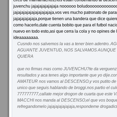
juvenchu jajajajajajajaja noooooo boludoooooooooooo
jajajajajajajajajajajaja,vos ves mucho patronato de pa
jajajajajajaja,porque tienen una bandera que dice quie
como hacerlo,date cuenta bobito que para el futbol nac
nuevo en todo esto,asi que cerra la cola y no opines de 
ideaaaaaaaa.
Cusndo nos salvemos la vas a tener bien adentro
AGUANTE JUVENTUD, NOS SALVAMOS AUNQUE 
QUIERA
que no firmas mas como JUVENCHU?te da verguenza
resultados y aca tenes algo importante que yo dije.co
AMATEUR nos vamos al DESCENSO.y vos putito de cu
unico que seguis hablando de broggi.nos partio el culo
777777777,callate mejor drogon de cuarta que es
MACCHI nos manda al DESCENSO,el que vos boqueas
refregandomelo jajajajajajajaja,respondeme drogadict