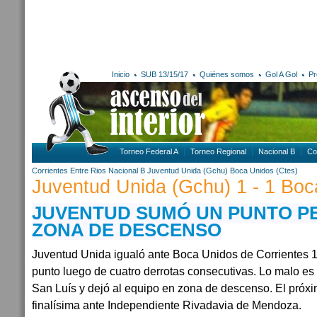
Inicio
SUB 13/15/17
Quiénes somos
Gol A Gol
Pr
Torneo Federal A
Torneo Regional
Nacional B
Co
Corrientes
Entre Rios
Nacional B
Juventud Unida (Gchu)
Boca Unidos (Ctes)
Juventud Unida (Gchu) 1 - 1 Boc
JUVENTUD SUMÓ UN PUNTO P
ZONA DE DESCENSO
Juventud Unida igualó ante Boca Unidos de Corrientes 1
punto luego de cuatro derrotas consecutivas. Lo malo e
San Luís y dejó al equipo en zona de descenso. El próx
finalísima ante Independiente Rivadavia de Mendoza.