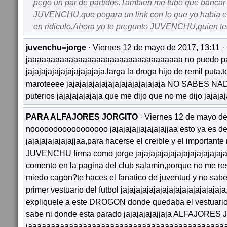
pego un par de partidos.Tambien me tube que bancar
JUVENCHU,que pegara un link con lo que yo habia 
en ridiculo.Ahora yo te pregunto JUVENCHU,quien te
juvenchu=jorge
· Viernes 12 de mayo de 2017, 13:11 ·
jaaaaaaaaaaaaaaaaaaaaaaaaaaaaaaaaaa no puedo par
jajajajajajajajajajajaja,larga la droga hijo de remil puta
maroteeee jajajajajajajajajajajajajajaja NO SABES 
puterios jajajajajajaja que me dijo que no me dijo jajajaj
PARA ALFAJORES JORGITO
· Viernes 12 de mayo de
nooooooooooooooooo jajajajajjajajajajjaa esto ya es 
jajajajajajajajjaa,para hacerse el creible y el important
JUVENCHU firma como jorge jajajajajajajajajajajajajaja
comento en la pagina del club salamin,porque no me r
miedo cagon?te haces el fanatico de juventud y no sab
primer vestuario del futbol jajajajajajajajajajajajajajajaja
expliquele a este DROGON donde quedaba el vestuario
sabe ni donde esta parado jajajajajajjaja ALFAJORES
jaaaaaaaaaaaaaaaaaaaaaaaaaaaaaaaaaaaaaaaaaaa