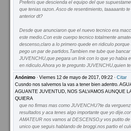
Preferis que descienda el equipo del que supuestame
que tenias razon. Asco de resentimiento, taaaaanto te 
anterior dt?
Desde que anunciaron que el nuevo tecnico era macch
este medio.Con este cuerpo tecnico totalmente amate
descenso,claro a lo primero quede en ridiculo porque 
pego un par de partidos.Tambien me tube que bancar
JUVENCHU,que pegara un link con lo que yo habia 
en ridiculo.Ahora yo te pregunto JUVENCHU,quien te
Anónimo
· Viernes 12 de mayo de 2017, 09:22 ·
Citar
Cusndo nos salvemos la vas a tener bien adentro. 
AGUANTE JUVENTUD, NOS SALVAMOS AUNQUE LA
QUIERA
que no firmas mas como JUVENCHU?te da verguenza
resultados y aca tenes algo importante que yo dije.co
AMATEUR nos vamos al DESCENSO.y vos putito de cu
unico que seguis hablando de broggi.nos partio el culo