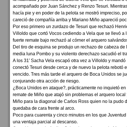
acompañado por Juan Sánchez y Renzo Tesuri. Mientra
hacía pie y en poder de la pelota se mostró impreciso, p
careció de compañía arriba y Mariano Miño apareció poc
Por eso primero un zurdazo de Tesuri que rechazó Henri
Villoldo que cortó Vocos cediendo a Vela que se llevó a l
fuerte remate bajo rechazó al córner el arquero salvánd
Del tiro de esquina se produjo un rechazo de cabeza de 
media luna Pombo y su violento derechazo sacudió el tr
A los 31’ Sacha Vela escapó otra vez a Villoldo y mandó 
conectó Tesuri desde cerca y de nuevo la pelota rebotó e
vencido. Tres más tarde el arquero de Boca Unidos se j
conjurando otra acción de riesgo.
¿Boca Unidos en ataque?, prácticamente no inquietó en 
remate de Miño que atajó sin problemas el arquero local
Miño para la diagonal de Carlos Ross quien no la pudo 
quedaba de cara frente al arco.
Poco para cuarenta y cinco minutos en los que Juventud
una ventaja parcial al descanso.