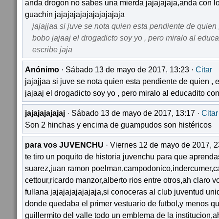
anda drogon no sabes una mierda jajajajaja,anda con lo
guachin jajajajajajajajajajaja
jajajjaa si juve se nota quien esta pendiente de quien ,
bobo jajaaj el drogadicto soy yo , pero miralo al educ
escribe jaja
Anónimo
· Sábado 13 de mayo de 2017, 13:23 ·
Citar
jajajjaa si juve se nota quien esta pendiente de quien , 
jajaaj el drogadicto soy yo , pero miralo al educadito co
jajajajajajaj
· Sábado 13 de mayo de 2017, 13:17 ·
Citar
Son 2 hinchas y encima de guampudos son histéricos
para vos JUVENCHU
· Viernes 12 de mayo de 2017, 2
te tiro un poquito de historia juvenchu para que aprend
suarez,juan ramon poelman,campodonico,indercumer,c
cettour,ricardo manzor,alberto rios entre otros,ah claro 
fullana jajajajajajajaja,si conoceras al club juventud un
donde quedaba el primer vestuario de futbol,y menos q
guillermito del valle todo un emblema de la institucion,