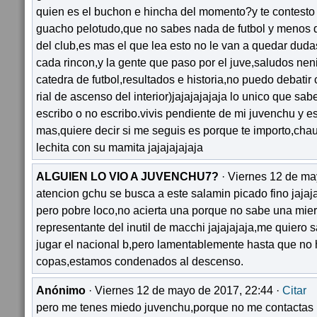
quien es el buchon e hincha del momento?y te contesto
guacho pelotudo,que no sabes nada de futbol y menos q
del club,es mas el que lea esto no le van a quedar dud
cada rincon,y la gente que paso por el juve,saludos nenit
catedra de futbol,resultados e historia,no puedo debatir 
rial de ascenso del interior)jajajajajaja lo unico que sab
escribo o no escribo.vivis pendiente de mi juvenchu y 
mas,quiere decir si me seguis es porque te importo,chau
lechita con su mamita jajajajajaja
ALGUIEN LO VIO A JUVENCHU7?
· Viernes 12 de ma
atencion gchu se busca a este salamin picado fino jajaja
pero pobre loco,no acierta una porque no sabe una mierd
representante del inutil de macchi jajajajaja,me quiero 
jugar el nacional b,pero lamentablemente hasta que no
copas,estamos condenados al descenso.
Anónimo
· Viernes 12 de mayo de 2017, 22:44 ·
Citar
pero me tenes miedo juvenchu,porque no me contactas 