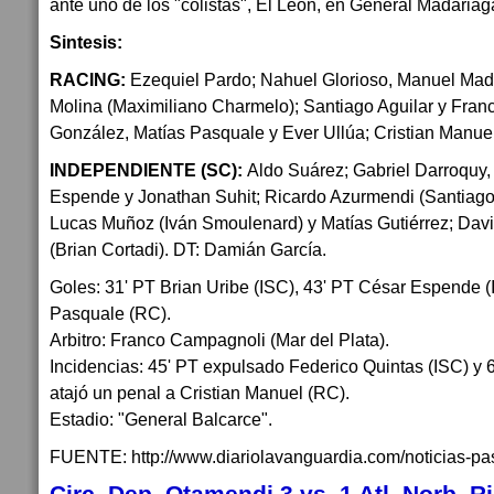
ante uno de los "colistas", El León, en General Madariag
Sintesis:
RACING:
Ezequiel Pardo; Nahuel Glorioso, Manuel Madr
Molina (Maximiliano Charmelo); Santiago Aguilar y Fran
González, Matías Pasquale y Ever Ullúa; Cristian Manuel
INDEPENDIENTE (SC):
Aldo Suárez; Gabriel Darroquy,
Espende y Jonathan Suhit; Ricardo Azurmendi (Santiago 
Lucas Muñoz (Iván Smoulenard) y Matías Gutiérrez; Davi
(Brian Cortadi). DT: Damián García.
Goles: 31' PT Brian Uribe (ISC), 43' PT César Espende (
Pasquale (RC).
Arbitro: Franco Campagnoli (Mar del Plata).
Incidencias: 45' PT expulsado Federico Quintas (ISC) y 6
atajó un penal a Cristian Manuel (RC).
Estadio: "General Balcarce".
FUENTE: http://www.diariolavanguardia.com/noticias-pa
Circ. Dep. Otamendi 3 vs. 1 Atl. Norb. R