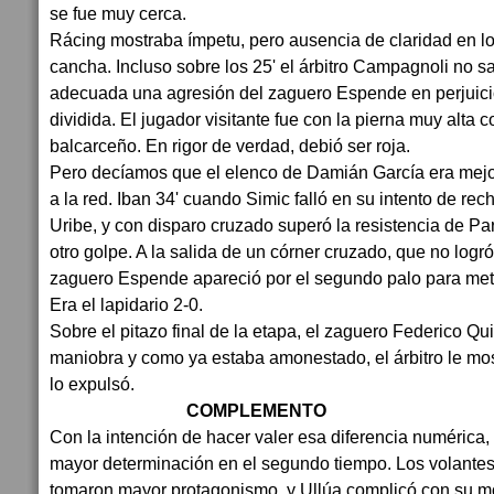
se fue muy cerca.
Rácing mostraba ímpetu, pero ausencia de claridad en lo
cancha. Incluso sobre los 25' el árbitro Campagnoli no s
adecuada una agresión del zaguero Espende en perjuicio
dividida. El jugador visitante fue con la pierna muy alta 
balcarceño. En rigor de verdad, debió ser roja.
Pero decíamos que el elenco de Damián García era mejor
a la red. Iban 34' cuando Simic falló en su intento de rech
Uribe, y con disparo cruzado superó la resistencia de Pa
otro golpe. A la salida de un córner cruzado, que no logró
zaguero Espende apareció por el segundo palo para met
Era el lapidario 2-0.
Sobre el pitazo final de la etapa, el zaguero Federico Q
maniobra y como ya estaba amonestado, el árbitro le mos
lo expulsó.
COMPLEMENTO
Con la intención de hacer valer esa diferencia numérica,
mayor determinación en el segundo tiempo. Los volantes
tomaron mayor protagonismo, y Ullúa complicó con su mov