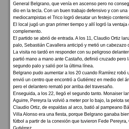
General Belgrano, que venía en ascenso pero no consegu
dio en la tecla. Con un buen trabajo defensivo y con una
mediocampistas el Trico logró desatar un festejo conteni
El local jugó un gran primer tiempo y allí logró la ventaja
complemento.
El partido se abrió de entrada. A los 11, Claudio Ortiz lanz
palo, Sebastián Cavallera anticipó y metió un cabezazo q
La visita no tardó en responder con su peligroso delante
partió mano a mano ante Castaño, definió cruzado pero la
segundo palo y salió por la última línea.
Belgrano pudo aumentar a los 20 cuando Ramírez robó un
envió un centro que encontró a Gutiérrez en medio del á
pero el delantero remató por arriba del travesaño.
Enseguida, a los 22, llegó el segundo tanto. Monaiser la
Aguirre, Pereyra la volvió a meter por lo bajo, la pelota s
Claudio Ortiz, de espaldas al arco, batió al pampeano Bá
Villa Alonso era una fiesta, porque Belgrano ganaba bi
fútbol a partir de la conexión que tuvieron Fede Pereyra,
Gutiérrez.