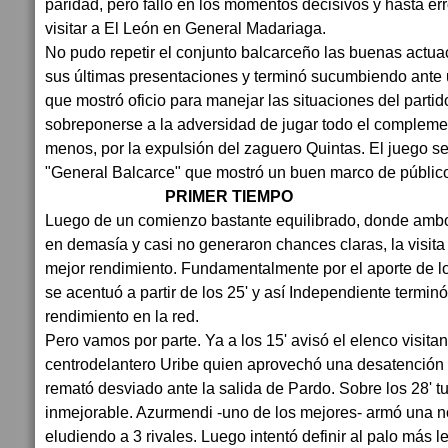
paridad, pero falló en los momentos decisivos y hasta er
visitar a El León en General Madariaga.
No pudo repetir el conjunto balcarceño las buenas actua
sus últimas presentaciones y terminó sucumbiendo ante u
que mostró oficio para manejar las situaciones del partid
sobreponerse a la adversidad de jugar todo el complem
menos, por la expulsión del zaguero Quintas. El juego se
"General Balcarce" que mostró un buen marco de públic
PRIMER TIEMPO
Luego de un comienzo bastante equilibrado, donde amb
en demasía y casi no generaron chances claras, la visit
mejor rendimiento. Fundamentalmente por el aporte de lo
se acentuó a partir de los 25' y así Independiente termin
rendimiento en la red.
Pero vamos por parte. Ya a los 15' avisó el elenco visitant
centrodelantero Uribe quien aprovechó una desatención 
remató desviado ante la salida de Pardo. Sobre los 28' t
inmejorable. Azurmendi -uno de los mejores- armó una n
eludiendo a 3 rivales. Luego intentó definir al palo más l