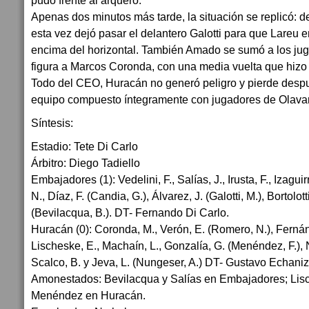
pudo frente al arquero.
Apenas dos minutos más tarde, la situación se replicó: 
esta vez dejó pasar el delantero Galotti para que Lareu 
encima del horizontal. También Amado se sumó a los jug
figura a Marcos Coronda, con una media vuelta que hizo l
Todo del CEO, Huracán no generó peligro y pierde despu
equipo compuesto íntegramente con jugadores de Olavar
Síntesis:
Estadio: Tete Di Carlo
Árbitro: Diego Tadiello
Embajadores (1): Vedelini, F., Salías, J., Irusta, F., Izaguir
N., Díaz, F. (Candia, G.), Álvarez, J. (Galotti, M.), Bortolot
(Bevilacqua, B.). DT- Fernando Di Carlo.
Huracán (0): Coronda, M., Verón, E. (Romero, N.), Fernánd
Lischeske, E., Machaín, L., Gonzalía, G. (Menéndez, F.), N
Scalco, B. y Jeva, L. (Nungeser, A.) DT- Gustavo Echaniz
Amonestados: Bevilacqua y Salías en Embajadores; Lisc
Menéndez en Huracán.