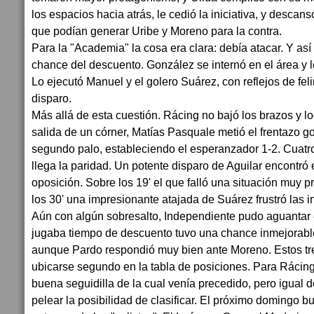
los espacios hacia atrás, le cedió la iniciativa, y descan
que podían generar Uribe y Moreno para la contra.
Para la "Academia" la cosa era clara: debía atacar. Y así l
chance del descuento. González se internó en el área y l
Lo ejecutó Manuel y el golero Suárez, con reflejos de feli
disparo.
Más allá de esta cuestión. Rácing no bajó los brazos y log
salida de un córner, Matías Pasquale metió el frentazo g
segundo palo, estableciendo el esperanzador 1-2. Cuatr
llega la paridad. Un potente disparo de Aguilar encontró
oposición. Sobre los 19' el que falló una situación muy p
los 30' una impresionante atajada de Suárez frustró las i
Aún con algún sobresalto, Independiente pudo aguantar 
jugaba tiempo de descuento tuvo una chance inmejorable 
aunque Pardo respondió muy bien ante Moreno. Estos tre
ubicarse segundo en la tabla de posiciones. Para Rácing 
buena seguidilla de la cual venía precedido, pero igual 
pelear la posibilidad de clasificar. El próximo domingo bu