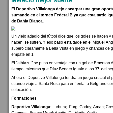
Mereció mejor suerte
El Deportivo Villalonga dejo escarpar una gran oport
sumando en el torneo Federal B ya que esta tarde igua
de Bahía Blanca.
Un viejo adagio del fútbol dice que los goles se hacen y
hacen, se sufren. Y eso paso esta tarde en el Miguel Án
supero claramente a Bella Vista en juego y chances de go
empate en 1.
El “albiazul” se puso en ventaja con un gol de Emerson Ab
tiempo, mientras que Díaz Bender igualo a los 37’ del s
Ahora el Deportivo Villalonga tendrá un juego crucial el
cuando viaje a Santa Rosa para enfrentar a Belgrano con
colocación.
Formaciones
Deportivo Villalonga:
Iturburu; Furg; Godoy; Aman; Cre
Campos; Evans; Morel; Abatte. Dt. Martin Kreitz.