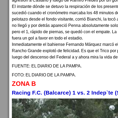
agresión a Castaño y luego de Ramiro Fredes por un gol
El instante dónde se detuvo la respiración de los prese
sucedió cuando el cronómetro marcaba los 48 minutos d
pelotazo desde el fondo visitante, corrió Bianchi, la toc
no llegó y por detrás apareció Penna absolutamente solo
pero el 1, rápido de piernas, se quedó con el empate. La
fuera un gol a favor en todo el estadio.
Inmediatamente el bahiense Fernando Márquez marcó el f
Rancho Grande explotó de felicidad. Es que el Trico por 
luego del descenso del Federal a y ahora mira la vida de
FUENTE: EL DIARIO DE LA PAMPA.
FOTO: EL DIARIO DE LA PAMPA.
ZONA B
Racing F.C. (Balcarce) 1 vs. 2 Indep`te 