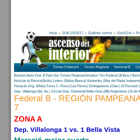
Inicio
SUB 13/15/17
Quiénes somos
Gol A Gol
Pr
Torneo Federal A
Torneo Regional
Nacional B
Co
Buenos Aires
Fed. B Pam.Sur
Torneo Regional Amateur
Tiro Federal (B.Bca.)
Racin
Norb.de la Riestra(BsAs)
Liniers (Bahia Blanca)
Kimberley (Mar del Plata)
Independi
Huracán (Ing. White)
Ferro C. Roca (Las Flores)
Embajadores (Olav.)
El Porvenir 
Dep. Villalonga (Bs. As.)
Circulo Dep. Otamendi
Bella Vista (BB)
Argentinos (25 de 
Federal B - REGIÓN PAMPEANA
7
ZONA A
Dep. Villalonga 1 vs. 1 Bella Vista