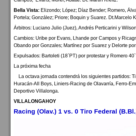
Bella Vista:
Elizondo; López; Díaz Bender; Romero, Álvar
Portela; González; Priore; Boquin y Suarez. Dt.Marcelo K
Árbitros: Luciano Julio (Juez), Andrés Perticarini y Wilso
Cambios: Uribe por Evans, Lhande por Campos y Ricagno
Obando por Gonzales; Martínez por Suarez y Delorte por P
Expulsados: Bartoleti (18`PT) por protestar y Romero 40
La próxima fecha
La octava jornada contendrá los siguientes partidos: Tir
Huracán-All Boys, Liniers-Racing de Olavarría, Ferro-E
Deportivo Villalonga.
VILLALONGAHOY
Racing (Olav.) 1 vs. 0 Tiro Federal (B.Bl.