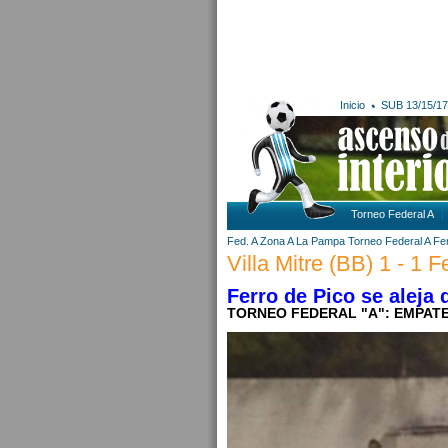
Inicio
SUB 13/15/17
Torneo Federal A
Fed. A Zona A
La Pampa
Torneo Federal A
Fer
Villa Mitre (BB) 1 - 1 F
Ferro de Pico se aleja 
TORNEO FEDERAL "A": EMPATE