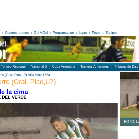
Quiénes somos
Gol A Gol
Programación
Ligas
Fotos
Equipos
Torneo Regional
Nacional B
Copa Argentina
Torneos Anteriores
Tribunal de Disci
ro (Gral. Pico,LP)
Villa Mitre (BB)
erro (Gral. Pico,LP)
de la cima
 DEL VERDE
FOTO: L