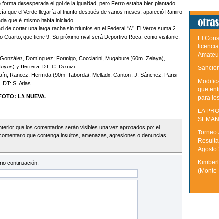
de forma desesperada el gol de la igualdad, pero Ferro estaba bien plantado
ía que el Verde llegaría al triunfo después de varios meses, apareció Ramiro
da que él mismo había iniciado.
d de cortar una larga racha sin triunfos en el Federal “A”. El Verde suma 2
ío Cuarto, que tiene 9. Su próximo rival será Deportivo Roca, como visitante.
El Cons
licenci
Amateu
 H. González, Domínguez; Formigo, Cocciarini, Mugabure (60m. Zelaya),
oyos) y Herrera. DT: C. Domizi.
Sancion
Saín, Rancez; Hermida (90m. Taborda), Mellado, Cantoni, J. Sánchez; Parisi
Modific
 DT: S. Arias.
que ent
FOTO: LA NUEVA.
para lo
LA PRO
SEMAN
Interior que los comentarios serán visibles una vez aprobados por el
Torneo 
comentario que contenga insultos, amenazas, agresiones o denuncias
Resulta
Agosto
Kimberle
io continuación:
(Monte 