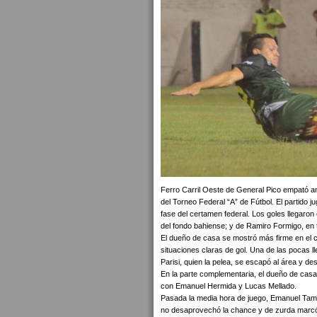
Ferro Carril Oeste de General Pico empató an
del Torneo Federal “A” de Fútbol. El partido j
fase del certamen federal. Los goles llegaron en
del fondo bahiense; y de Ramiro Formigo, en 
El dueño de casa se mostró más firme en el ca
situaciones claras de gol. Una de las pocas l
Parisi, quien la pelea, se escapó al área y desv
En la parte complementaria, el dueño de casa i
con Emanuel Hermida y Lucas Mellado.
Pasada la media hora de juego, Emanuel Tamale
no desaprovechó la chance y de zurda marcó 