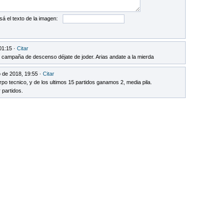
sá el texto de la imagen:
01:15 ·
Citar
 campaña de descenso déjate de joder. Arias andate a la mierda
 de 2018, 19:55 ·
Citar
po tecnico, y de los ultimos 15 partidos ganamos 2, media pila.
 partidos.