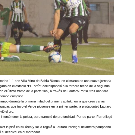
oche 1-1 con Villa Mitre de Bahía Blanca, en el marco de una nueva jornada
ugado en el estadio “El Fortín” correspondió a la tercera fecha de la segunda
 el último tramo de la parte final, a través de Lautaro Parisi, tras una falla
tiempo cumplido.
mpo durante la primera mitad del primer capítulo, en la que creó varias
legadas que tuvo el Verde piquense en la primer parte, la protagonizó Lautaro
ió el tiro.
ntentó tener la pelota, pero careció de profundidad. Por su parte, Ferro llegó
t la pifió en su área y se la regaló a Lautaro Parisi; el delantero pampeano
el desnivel en el marcador.