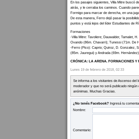
En los pasajes siguientes, Villa Mitre buscó 
atrás, y le cerraba los caminos. Cuando parec
Formigo para marcar de derecha, en una juga
De esta manera, Ferro dejó pasar la posibilida
puntos y está lejos del líder Estudiantes de R
Formaciones
-Villa Mitre: Tavoliere; Dauwalder, Tamalet,
Ovando (86m. Chavarri); Tunessi (71m. De H
-Ferro (Pico): Caprio; Quiroz, D. Gonzalez, 
(85m. Jauregui) y Andrada (69m. Hernández).
CRÓNICA: LA ARENA. FORMACIONES Y 
Lunes 19 de febrero de 2018, 02:33
Se informa a los visitantes de Ascenso del 
moderador y que no será publicado ningún 
anónimas. Muchas Gracias.
¿No tenés Facebook?
Ingresá tu comentar
Nombre:
Comentario: