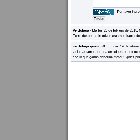
Por favor ingre
Verdolaga
· Martes 20 de febrero de 2018, 
Ferro desperta directivos estamos haciendo
verdolaga querido!!!
· Lunes 19 de febrero
viejo gastamos fortuna en refuerzos, en cuer
con lo que ganan deberian meter 5 goles por