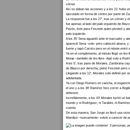
córner.
Así se daban las acciones y a los 21' hubo una
ejecutado en forma de centro por parte de Zam
La respuesta fue a los 27', tras un córner y 
fue apenas al lado del palo izquierdo de Mazz
Pavón, éste para Fesztein quien pivoteó y abr
palo izquierdo.
A los 35' Sena aguantó ante el marcador y ab
apareció Sena -solo- pero cabeceó afuera; y 
fuerte y tapó Carrizo pero en el rebote entró
Ya en el complemento, al minuto llegó un tiro 
Monje –también de tiro libre- dejó solo a Rodr
A los 5', tras pase de Morales, Zambrana cayó 
de Blasco por derecha, peinó Fesztein pero se
Llegando a los 12', Morales solo definió por 
adelantada.
Ya con Diego Romero en cancha, el enganche 
el uno y a los 38' Ramírez hizo correr a Boglio
defensor.
Increíblemente, a los 43' Morales luchó un ba
mundo y ni Rodríguez, ni Tarabini, ni Ramírez
cuenta.
De esta manera, San Jorge se llevó una vict
Mandiyú –nuevamente- volvió a carecer de pre