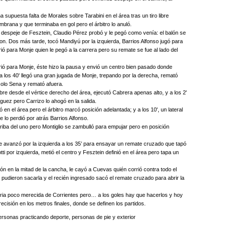
 supuesta falta de Morales sobre Tarabini en el área tras un tiro libre
brana y que terminaba en gol pero el árbitro lo anuló.
el despeje de Fesztein, Claudio Pérez probó y le pegó como venía: el balón se
on. Dos más tarde, tocó Mandiyú por la izquierda, Barrios Alfonso jugó para
ió para Monje quien le pegó a la carrera pero su remate se fue al lado del
rió para Monje, éste hizo la pausa y envió un centro bien pasado donde
a los 40' llegó una gran jugada de Monje, trepando por la derecha, remató
 solo Sena y remató afuera.
libre desde el vértice derecho del área, ejecutó Cabrera apenas alto, y a los 2'
íguez pero Carrizo lo ahogó en la salida.
en el área pero el árbitro marcó posición adelantada; y a los 10', un lateral
 lo perdió por atrás Barrios Alfonso.
arriba del uno pero Montiglio se zambulló para empujar pero en posición
avanzó por la izquierda a los 35’ para ensayar un remate cruzado que tapó
tti por izquierda, metió el centro y Fesztein definió en el área pero tapa un
lón en la mitad de la cancha, le cayó a Cuevas quién corrió contra todo el
 pudieron sacarla y el recién ingresado sacó el remate cruzado para abrir la
oria poco merecida de Corrientes pero… a los goles hay que hacerlos y hoy
cisión en los metros finales, donde se definen los partidos.