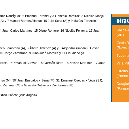
Pablo Rodríguez, 6 Emanuel Tarabini y 3 Gonzalo Ramírez; 8 Nicolás Monje
i (A) y 7 Manuel Barrios Alfonso; 10 Julio Sena (A) y 9 Matías Fesztein.
Sol de 
14 Juan Carlos Martínez, 15 Diego Romero, 16 Nicolás Ferreira, 17 Juan
(VR)
Costa B
(Rawso
anco Zambrano (A), 6 Álbaro Jiménez (A) y 3 Alejandro Almada; 8 César
y 10 Jorge Zambrana; 9 Juan José Morales y 11 Claudio Vega.
Tucumán
Guardia, 14 Emanuel Cuevas, 15 Germán Riera, 16 Nelson Martínez, 17 Juan
Villa Mi
Circulo
(Puerto
nso (M), 30' Juan Basualdo x Sena (M), 31' Emanuel Cuevas x Vega (SJ),
Douglas
o x Ramírez (M) y Gonzalo Ontivero x Zambrana (SJ).
(Formo
stian Cañete (Villa Ángela).