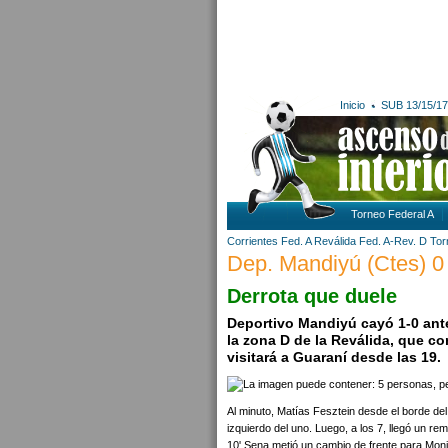
Inicio
SUB 13/15/17
Torneo Federal A
Corrientes
Fed. A Reválida
Fed. A-Rev. D
Tor
Dep. Mandiyú (Ctes) 0 
Derrota que duele
Deportivo Mandiyú cayó 1-0 ante
la zona D de la Reválida, que c
visitará a Guaraní desde las 19.
Al minuto, Matías Fesztein desde el borde del
izquierdo del uno. Luego, a los 7, llegó un r
10' Sena metió un cambio de frente para Mon