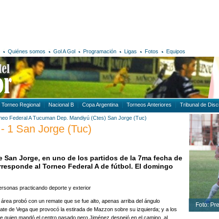
Quiénes somos
Gol A Gol
Programación
Ligas
Fotos
Equipos
Torneo Regional
Nacional B
Copa Argentina
Torneos Anteriores
Tribunal de Disci
neo Federal A
Tucuman
Dep. Mandiyú (Ctes)
San Jorge (Tuc)
- 1 San Jorge (Tuc)
 San Jorge, en uno de los partidos de la 7ma fecha de
orresponde al Torneo Federal A de fútbol. El domingo
 área probó con un remate que se fue alto, apenas arriba del ángulo
Foto: Pr
emate de Vega que provocó la estirada de Mazzon sobre su izquierda; y a los
je quien mandó el centro pasado pero Jiménez despejó en el camino, al