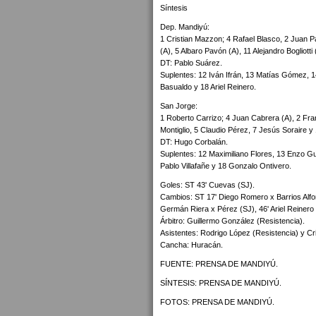
Síntesis
Dep. Mandiyú:
1 Cristian Mazzon; 4 Rafael Blasco, 2 Juan 
(A), 5 Albaro Pavón (A), 11 Alejandro Bogliott
DT: Pablo Suárez.
Suplentes: 12 Iván Ifrán, 13 Matías Gómez, 
Basualdo y 18 Ariel Reinero.
San Jorge:
1 Roberto Carrizo; 4 Juan Cabrera (A), 2 Fr
Montiglio, 5 Claudio Pérez, 7 Jesús Soraire 
DT: Hugo Corbalán.
Suplentes: 12 Maximiliano Flores, 13 Enzo 
Pablo Villafañe y 18 Gonzalo Ontivero.
Goles: ST 43' Cuevas (SJ).
Cambios: ST 17' Diego Romero x Barrios Alfo
Germán Riera x Pérez (SJ), 46' Ariel Reiner
Árbitro: Guillermo González (Resistencia).
Asistentes: Rodrigo López (Resistencia) y Cri
Cancha: Huracán.
FUENTE: PRENSA DE MANDIYÚ.
SÍNTESIS: PRENSA DE MANDIYÚ.
FOTOS: PRENSA DE MANDIYÚ.