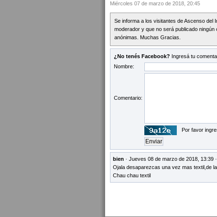
Miércoles 07 de marzo de 2018, 20:45
Se informa a los visitantes de Ascenso del 
moderador y que no será publicado ningún 
anónimas. Muchas Gracias.
¿No tenés Facebook?
Ingresá tu comentar
Nombre:
Comentario:
Por favor ingre
bien
· Jueves 08 de marzo de 2018, 13:39 
Ojala desaparezcas una vez mas textil,de la
Chau chau textil