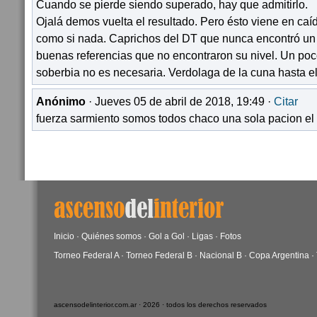
Cuando se pierde siendo superado, hay que admitirlo.
Ojalá demos vuelta el resultado. Pero ésto viene en caíd
como si nada. Caprichos del DT que nunca encontró un
buenas referencias que no encontraron su nivel. Un poc
soberbia no es necesaria. Verdolaga de la cuna hasta el
Anónimo
· Jueves 05 de abril de 2018, 19:49 ·
Citar
fuerza sarmiento somos todos chaco una sola pacion e
Inicio
·
Quiénes somos
·
Gol a Gol
·
Ligas
·
Fotos
Torneo Federal A
·
Torneo Federal B
·
Nacional B
·
Copa Argentina
·
ascensodelinterior.com.ar · 2026 · todos los derechos reservados