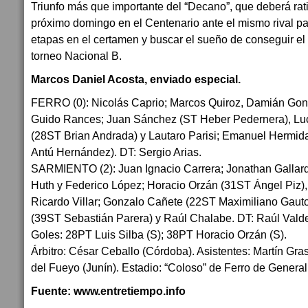
Triunfo más que importante del “Decano”, que deberá rati
próximo domingo en el Centenario ante el mismo rival p
etapas en el certamen y buscar el sueño de conseguir e
torneo Nacional B.
Marcos Daniel Acosta, enviado especial.
FERRO (0): Nicolás Caprio; Marcos Quiroz, Damián Gonz
Guido Rances; Juan Sánchez (ST Heber Pedernera), Luc
(28ST Brian Andrada) y Lautaro Parisi; Emanuel Hermid
Antú Hernández). DT: Sergio Arias.
SARMIENTO (2): Juan Ignacio Carrera; Jonathan Gallard
Huth y Federico López; Horacio Orzán (31ST Ángel Piz)
Ricardo Villar; Gonzalo Cañete (22ST Maximiliano Gauto
(39ST Sebastián Parera) y Raúl Chalabe. DT: Raúl Vald
Goles: 28PT Luis Silba (S); 38PT Horacio Orzán (S).
Árbitro: César Ceballo (Córdoba). Asistentes: Martín Gra
del Fueyo (Junín). Estadio: “Coloso” de Ferro de Genera
Fuente: www.entretiempo.info