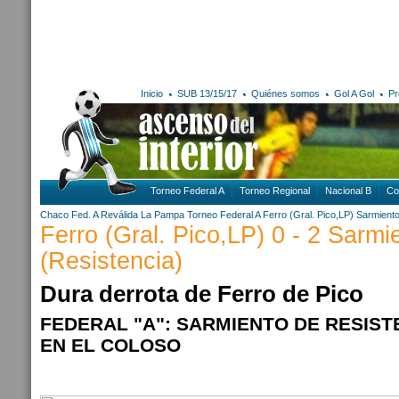
Inicio
SUB 13/15/17
Quiénes somos
Gol A Gol
Pr
Torneo Federal A
Torneo Regional
Nacional B
Co
Chaco
Fed. A Reválida
La Pampa
Torneo Federal A
Ferro (Gral. Pico,LP)
Sarmiento
Ferro (Gral. Pico,LP) 0 - 2 Sarmi
(Resistencia)
Dura derrota de Ferro de Pico
FEDERAL "A": SARMIENTO DE RESIST
EN EL COLOSO