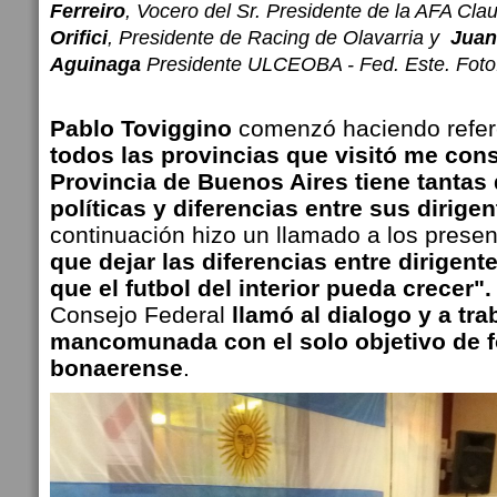
Ferreiro
, Vocero del Sr. Presidente de la AFA Cla
Orifici
, Presidente de Racing de Olavarria y
Juan
Aguinaga
Presidente ULCEOBA - Fed. Este. Foto
Pablo Toviggino
comenzó haciendo refer
todos las provincias que visitó me con
Provincia de Buenos Aires tiene tantas 
políticas y diferencias entre sus dirige
continuación hizo un llamado a los pres
que dejar las diferencias entre dirigent
que el futbol del interior pueda crecer"
Consejo Federal
llamó al dialogo y a tra
mancomunada con el solo objetivo de fo
bonaerense
.