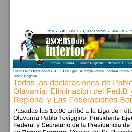
Inicio
SUB 13/15/17
Quiénes somos
Gol A Gol
Pr
Torneo Federal A
Torneo Regional
Nacional B
Co
Buenos Aires
Institucional AFA-CF-Fed-Ligas
La Pampa
Torneo Federal A
Torneo R
Torneo Regional
Todas las declaraciones de Pabl
Olavarria: Eliminacion del Fed.B 
Regional y Las Federaciones Bo
Pasadas las 19:00 arribó a la
Liga de Fút
Olavarría
Pablo Toviggino, Presidente Eje
Federal y Secretario de la Presidencia 
de
Daniel Ferreiro
, Vocero del Sr. Presid