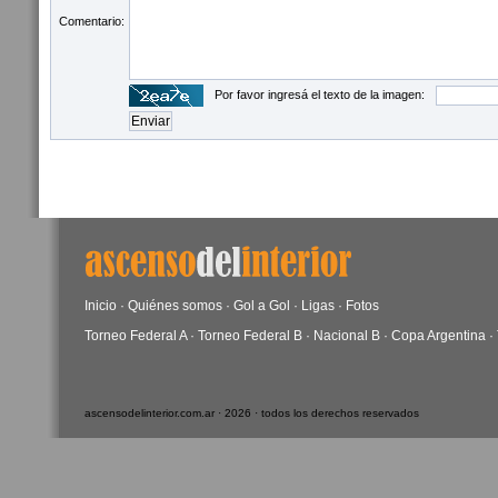
Comentario:
Por favor ingresá el texto de la imagen:
Inicio
·
Quiénes somos
·
Gol a Gol
·
Ligas
·
Fotos
Torneo Federal A
·
Torneo Federal B
·
Nacional B
·
Copa Argentina
·
ascensodelinterior.com.ar · 2026 · todos los derechos reservados