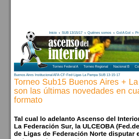
Inicio
SUB 13/15/17
Quiénes somos
Gol A Gol
Pr
Torneo Federal A
Torneo Regional
Nacional B
Co
Buenos Aires
Institucional AFA-CF-Fed-Ligas
La Pampa
SUB 13-15-17
Torneo Sub15 Buenos Aires + L
son las últimas novedades en cu
formato
Tal cual lo adelanto Ascenso del Interio
La Federación Sur, la ULCEOBA (Fed.de
de Ligas de Federación Norte disputar 