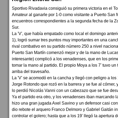
Sportivo Rivadavia consiguió su primera victoria en el 
Amateur al ganarle por 1-0 como visitante a Puerto San 
encuentros correspondientes a la segunda fecha de la Zo
Sur.
La 'V', que había empatado como local el domingo anteri
1), logró sumar tres puntos muy importantes en una can
rival combativo en su partido número 250 a nivel naciona
Puerto San Martín comenzó mejor y de la mano de Luca
interesante) complicó a los venadenses, que en los prim
tomar la mano al partido. El propio Moya a los 7' tuvo un t
arriba del travesaño.
La 'V' se acomodó en la cancha y llegó con peligro a los 1
Jorge Rotondo que rozó en la barrera y se fue al córner, 
lo perdió Nicolás Vanni con un cabezazo que se fue des
Ya el partido era otro, y los venadenses iban marcando la
hizo una gran jugada Axel Savino y un defensor casi convi
dio rebote el arquero Franco Delmoro y Gabriel Gaitán i
controlar el golero; hasta que a los 19' llegó la apertura 