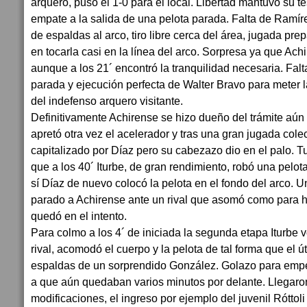
arquero, puso el 1-0 para el local. Libertad mantuvo su te
empate a la salida de una pelota parada. Falta de Ramír
de espaldas al arco, tiro libre cerca del área, jugada pre
en tocarla casi en la línea del arco. Sorpresa ya que A
aunque a los 21´ encontró la tranquilidad necesaria. Falt
parada y ejecución perfecta de Walter Bravo para meter l
del indefenso arquero visitante.
Definitivamente Achirense se hizo dueño del trámite aún s
apretó otra vez el acelerador y tras una gran jugada colec
capitalizado por Díaz pero su cabezazo dio en el palo. T
que a los 40´ Iturbe, de gran rendimiento, robó una pelot
sí Díaz de nuevo colocó la pelota en el fondo del arco. U
parado a Achirense ante un rival que asomó como para h
quedó en el intento.
Para colmo a los 4´ de iniciada la segunda etapa Iturbe vo
rival, acomodó el cuerpo y la pelota de tal forma que el 
espaldas de un sorprendido González. Golazo para empeza
a que aún quedaban varios minutos por delante. Llegaron
modificaciones, el ingreso por ejemplo del juvenil Róttoli