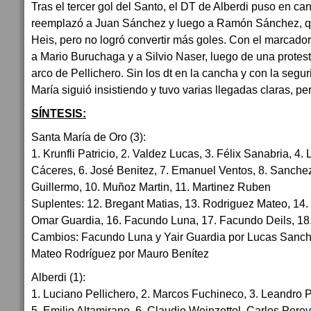
Tras el tercer gol del Santo, el DT de Alberdi puso en ca
reemplazó a Juan Sánchez y luego a Ramón Sánchez, q
Heis, pero no logró convertir más goles. Con el marcador 
a Mario Buruchaga y a Silvio Naser, luego de una protes
arco de Pellichero. Sin los dt en la cancha y con la segur
María siguió insistiendo y tuvo varias llegadas claras, per
SÍNTESIS:
Santa María de Oro (3):
1. Krunfli Patricio, 2. Valdez Lucas, 3. Félix Sanabria, 4.
Cáceres, 6. José Benitez, 7. Emanuel Ventos, 8. Sanchez
Guillermo, 10. Muñoz Martin, 11. Martinez Ruben
Suplentes: 12. Bregant Matias, 13. Rodriguez Mateo, 14
Omar Guardia, 16. Facundo Luna, 17. Facundo Deils, 18.
Cambios: Facundo Luna y Yair Guardia por Lucas Sanch
Mateo Rodríguez por Mauro Benítez
Alberdi (1):
1. Luciano Pellichero, 2. Marcos Fuchineco, 3. Leandro Pe
5. Emilio Altamirano, 6. Claudio Weinzettel, Carlos Perey