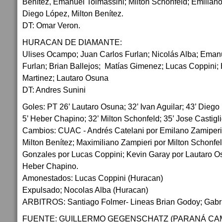
Benítez, Emanuel Toimassini; Milton Schonfeld; Emiliano 
Diego López, Milton Benítez.
DT: Omar Veron.
HURACAN DE DIAMANTE:
Ulises Ocampo; Juan Carlos Furlan; Nicolás Alba; Eman
Furlan; Brian Ballejos; Matías Gimenez; Lucas Coppini;
Martinez; Lautaro Osuna
DT: Andres Sunini
Goles: PT 26’ Lautaro Osuna; 32’ Ivan Aguilar; 43’ Diego 
5’ Heber Chapino; 32’ Milton Schonfeld; 35’ Jose Castigli
Cambios: CUAC - Andrés Catelani por Emilano Zamiperi; 
Milton Benítez; Maximiliano Zampieri por Milton Schonfe
Gonzales por Lucas Coppini; Kevin Garay por Lautaro O
Heber Chapino.
Amonestados: Lucas Coppini (Huracan)
Expulsado; Nocolas Alba (Huracan)
ARBITROS: Santiago Folmer- Lineas Brian Godoy; Gabriel
FUENTE: GUILLERMO GEGENSCHATZ (PARANÁ CA