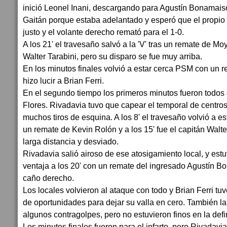
inició Leonel Inani, descargando para Agustín Bonamaisón
Gaitán porque estaba adelantado y esperó que el propio 
justo y el volante derecho remató para el 1-0.
A los 21' el travesaño salvó a la 'V' tras un remate de Mo
Walter Tarabini, pero su disparo se fue muy arriba.
En los minutos finales volvió a estar cerca PSM con un
hizo lucir a Brian Ferri.
En el segundo tiempo los primeros minutos fueron todos
Flores. Rivadavia tuvo que capear el temporal de centro
muchos tiros de esquina. A los 8' el travesaño volvió a est
un remate de Kevin Rolón y a los 15' fue el capitán Walt
larga distancia y desviado.
Rivadavia salió airoso de ese atosigamiento local, y est
ventaja a los 20' con un remate del ingresado Agustín Bo
caño derecho.
Los locales volvieron al ataque con todo y Brian Ferri tu
de oportunidades para dejar su valla en cero. También la
algunos contragolpes, pero no estuvieron finos en la defi
Los minutos finales fueron para el infarto, pero Rivadav