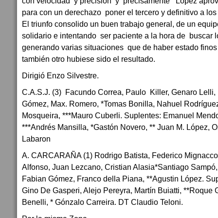
con velocidad y precisión y precisamente López aprov
para con un derechazo poner el tercero y definitivo a los
El triunfo consolido un buen trabajo general, de un equi
solidario e intentando ser paciente a la hora de busca
generando varias situaciones que de haber estado finos 
también otro hubiese sido el resultado.
Dirigió Enzo Silvestre.
C.A.S.J. (3) Facundo Correa, Paulo Killer, Genaro Lelli, 
Gómez, Max. Romero, *Tomas Bonilla, Nahuel Rodríguez
Mosqueira, ***Mauro Cuberli. Suplentes: Emanuel Mend
***Andrés Mansilla, *Gastón Novero, ** Juan M. López, 
Labaron
A. CARCARAÑA (1) Rodrigo Batista, Federico Mignacco, 
Alfonso, Juan Lezcano, Cristian Alasia*Santiago Sampó,
Fabian Gómez, Franco della Piana, **Agustin López. Su
Gino De Gasperi, Alejo Pereyra, Martín Buiatti, **Roque G
Benelli, * Gónzalo Carreira. DT Claudio Teloni.