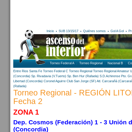
Inicio
SUB 13/15/17
Quiénes somos
Gol A Gol
Pr
Torneo Federal A
Torneo Regional
Nacional B
Co
Entre Rios
Santa Fe
Torneo Federal C
Torneo Regional
Torneo Regional Amateur
U
(Concordia)
Sp. Rivadavia (V.Tuerto)
Sp. Ben Hur (Rafaela)
S.D.Achirense
Pto. Gr
Libertad (Concordia)
Coronel Aguirre
Club San Jorge (SF)
Atl. Carcarañá (Carcara
(Rafaela)
Torneo Regional - REGIÓN LIT
Fecha 2
ZONA 1
Dep. Cosmos (Federación) 1 - 3 Unión de
(Concordia)