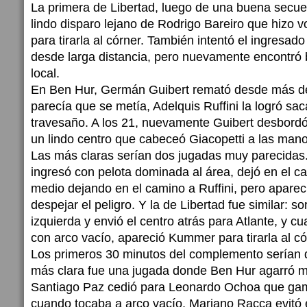
La primera de Libertad, luego de una buena secue
lindo disparo lejano de Rodrigo Bareiro que hizo 
para tirarla al córner. También intentó el ingresa
desde larga distancia, pero nuevamente encontró 
local.
En Ben Hur, Germán Guibert remató desde más d
parecía que se metía, Adelquis Ruffini la logró saca
travesaño. A los 21, nuevamente Guibert desbordó 
un lindo centro que cabeceó Giacopetti a las mano
Las más claras serían dos jugadas muy parecidas.
ingresó con pelota dominada al área, dejó en el ca
medio dejando en el camino a Ruffini, pero apare
despejar el peligro. Y la de Libertad fue similar: 
izquierda y envió el centro atrás para Atlante, y cua
con arco vacío, apareció Kummer para tirarla al có
Los primeros 30 minutos del complemento serían de
más clara fue una jugada donde Ben Hur agarró ma
Santiago Paz cedió para Leonardo Ochoa que gamb
cuando tocaba a arco vacío, Mariano Racca evitó e