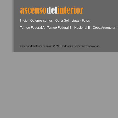
Inicio
·
Quiénes somos
·
Gol a Gol
·
Ligas
·
Fotos
Torneo Federal A
·
Torneo Federal B
·
Nacional B
·
Copa Argentina
·
ascensodelinterior.com.ar · 2026 · todos los derechos reservados