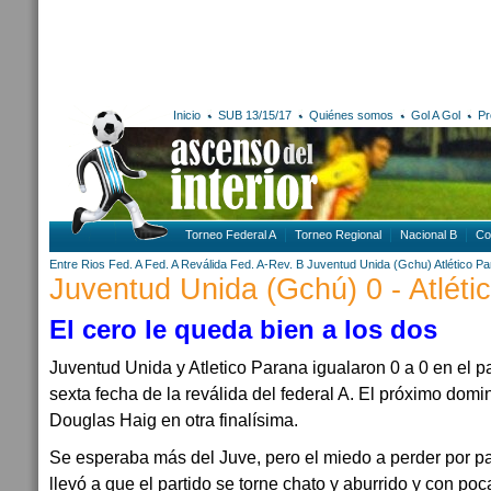
Inicio
SUB 13/15/17
Quiénes somos
Gol A Gol
Pr
Torneo Federal A
Torneo Regional
Nacional B
Co
Entre Rios
Fed. A
Fed. A Reválida
Fed. A-Rev. B
Juventud Unida (Gchu)
Atlético P
Juventud Unida (Gchú) 0 - Atléti
El cero le queda bien a los dos
Juventud Unida y Atletico Parana igualaron 0 a 0 en el p
sexta fecha de la reválida del federal A. El próximo domi
Douglas Haig en otra finalísima.
Se esperaba más del Juve, pero el miedo a perder por pa
llevó a que el partido se torne chato y aburrido y con poc